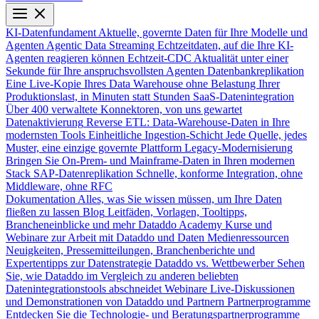
KI-Datenfundament
Aktuelle, governte Daten für Ihre Modelle und
Agenten
Agentic Data Streaming
Echtzeitdaten, auf die Ihre KI-
Agenten reagieren können
Echtzeit-CDC
Aktualität unter einer
Sekunde für Ihre anspruchsvollsten Agenten
Datenbankreplikation
Eine Live-Kopie Ihres Data Warehouse ohne Belastung Ihrer
Produktionslast, in Minuten statt Stunden
SaaS-Datenintegration
Über 400 verwaltete Konnektoren, von uns gewartet
Datenaktivierung
Reverse ETL: Data-Warehouse-Daten in Ihre
modernsten Tools
Einheitliche Ingestion-Schicht
Jede Quelle, jedes
Muster, eine einzige governte Plattform
Legacy-Modernisierung
Bringen Sie On-Prem- und Mainframe-Daten in Ihren modernen
Stack
SAP-Datenreplikation
Schnelle, konforme Integration, ohne
Middleware, ohne RFC
Dokumentation
Alles, was Sie wissen müssen, um Ihre Daten
fließen zu lassen
Blog
Leitfäden, Vorlagen, Tooltipps,
Brancheneinblicke und mehr
Dataddo Academy
Kurse und
Webinare zur Arbeit mit Dataddo und Daten
Medienressourcen
Neuigkeiten, Pressemitteilungen, Branchenberichte und
Expertentipps zur Datenstrategie
Dataddo vs. Wettbewerber
Sehen
Sie, wie Dataddo im Vergleich zu anderen beliebten
Datenintegrationstools abschneidet
Webinare
Live-Diskussionen
und Demonstrationen von Dataddo und Partnern
Partnerprogramme
Entdecken Sie die Technologie- und Beratungspartnerprogramme