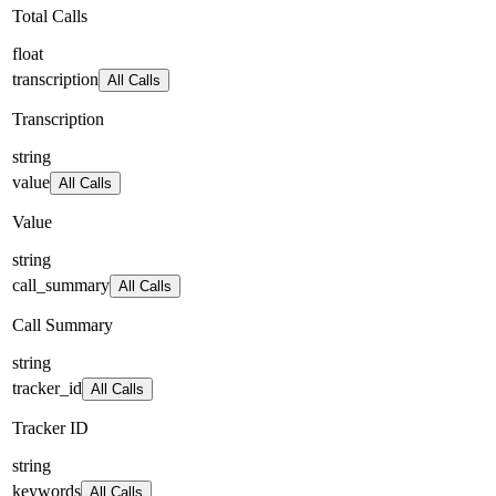
Total Calls
float
transcription
All Calls
Transcription
string
value
All Calls
Value
string
call_summary
All Calls
Call Summary
string
tracker_id
All Calls
Tracker ID
string
keywords
All Calls