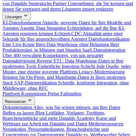
von Dataddo
Strategische Partner
Unternehmen, die Sie kennen und
denen Sie vertrauen und deren Lösungen unsere ergänzen
Lösungen
KI-Datenfundament
Aktuelle, governte Daten für Ihre Modelle und
Agenten
Agentic Data Streaming
Echtzeitdaten, auf die Ihre KI-
Agenten reagieren können
Echtzeit-CDC
Aktualität unter einer
Sekunde für Ihre anspruchsvollsten Agenten
Datenbankreplikation
Eine Live-Kopie Ihres Data Warehouse ohne Belastung Ihrer
Produktionslast, in Minuten statt Stunden
SaaS-Datenintegration
Über 400 verwaltete Konnektoren, von uns gewartet
Datenaktivierung
Reverse ETL: Data-Warehouse-Daten in Ihre
modernsten Tools
Einheitliche Ingestion-Schicht
Jede Quelle, jedes
Muster, eine einzige governte Plattform
Legacy-Modernisierung
Bringen Sie On-Prem- und Mainframe-Daten in Ihren modernen
Stack
SAP-Datenreplikation
Schnelle, konforme Integration, ohne
Middleware, ohne RFC
Plattform
Konnektoren
Preise
Fallstudien
Ressourcen
Dokumentation
Alles, was Sie wissen müssen, um Ihre Daten
fließen zu lassen
Blog
Leitfäden, Vorlagen, Tooltipps,
Brancheneinblicke und mehr
Dataddo Academy
Kurse und
Webinare zur Arbeit mit Dataddo und Daten
Medienressourcen
Neuigkeiten, Pressemitteilungen, Branchenberichte und
Expertentipps zur Datenstrategie
Dataddo vs. Wettbewerber
Sehen