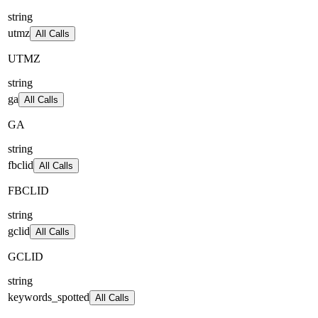
string
utmz
All Calls
UTMZ
string
ga
All Calls
GA
string
fbclid
All Calls
FBCLID
string
gclid
All Calls
GCLID
string
keywords_spotted
All Calls