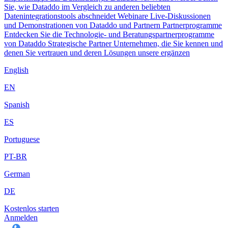
Sie, wie Dataddo im Vergleich zu anderen beliebten
Datenintegrationstools abschneidet
Webinare
Live-Diskussionen
und Demonstrationen von Dataddo und Partnern
Partnerprogramme
Entdecken Sie die Technologie- und Beratungspartnerprogramme
von Dataddo
Strategische Partner
Unternehmen, die Sie kennen und
denen Sie vertrauen und deren Lösungen unsere ergänzen
English
EN
Spanish
ES
Portuguese
PT-BR
German
DE
Kostenlos starten
Anmelden