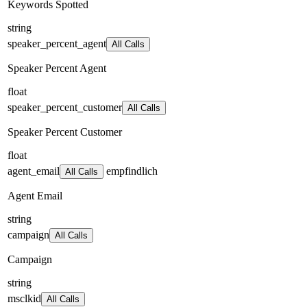
Keywords Spotted
string
speaker_percent_agent
All Calls
Speaker Percent Agent
float
speaker_percent_customer
All Calls
Speaker Percent Customer
float
agent_email
empfindlich
All Calls
Agent Email
string
campaign
All Calls
Campaign
string
msclkid
All Calls