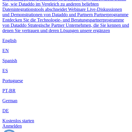
Sie, wie Dataddo im Vergleich zu anderen beliebten
Datenintegrationstools abschneidet
Webinare
Live-Diskussionen
und Demonstrationen von Dataddo und Partnern
Partnerprogramme
Entdecken Sie die Technologie- und Beratungspartnerprogramme
von Dataddo
Strategische Partner
Unternehmen, die Sie kennen und
denen Sie vertrauen und deren Lösungen unsere ergänzen
English
EN
Spanish
ES
Portuguese
PT-BR
German
DE
Kostenlos starten
Anmelden