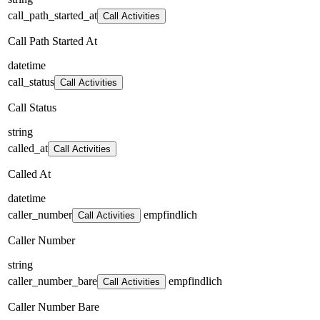
call_path_started_at
Call Activities
Call Path Started At
datetime
call_status
Call Activities
Call Status
string
called_at
Call Activities
Called At
datetime
caller_number
empfindlich
Call Activities
Caller Number
string
caller_number_bare
empfindlich
Call Activities
Caller Number Bare