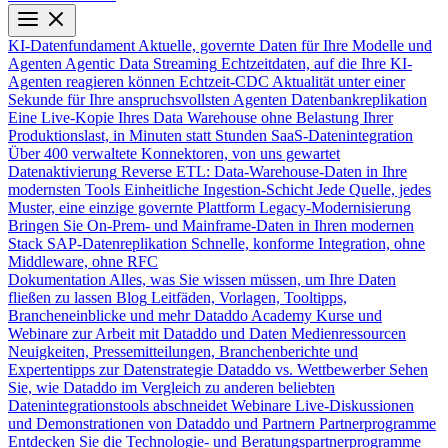
KI-Datenfundament
Aktuelle, governte Daten für Ihre Modelle und
Agenten
Agentic Data Streaming
Echtzeitdaten, auf die Ihre KI-
Agenten reagieren können
Echtzeit-CDC
Aktualität unter einer
Sekunde für Ihre anspruchsvollsten Agenten
Datenbankreplikation
Eine Live-Kopie Ihres Data Warehouse ohne Belastung Ihrer
Produktionslast, in Minuten statt Stunden
SaaS-Datenintegration
Über 400 verwaltete Konnektoren, von uns gewartet
Datenaktivierung
Reverse ETL: Data-Warehouse-Daten in Ihre
modernsten Tools
Einheitliche Ingestion-Schicht
Jede Quelle, jedes
Muster, eine einzige governte Plattform
Legacy-Modernisierung
Bringen Sie On-Prem- und Mainframe-Daten in Ihren modernen
Stack
SAP-Datenreplikation
Schnelle, konforme Integration, ohne
Middleware, ohne RFC
Dokumentation
Alles, was Sie wissen müssen, um Ihre Daten
fließen zu lassen
Blog
Leitfäden, Vorlagen, Tooltipps,
Brancheneinblicke und mehr
Dataddo Academy
Kurse und
Webinare zur Arbeit mit Dataddo und Daten
Medienressourcen
Neuigkeiten, Pressemitteilungen, Branchenberichte und
Expertentipps zur Datenstrategie
Dataddo vs. Wettbewerber
Sehen
Sie, wie Dataddo im Vergleich zu anderen beliebten
Datenintegrationstools abschneidet
Webinare
Live-Diskussionen
und Demonstrationen von Dataddo und Partnern
Partnerprogramme
Entdecken Sie die Technologie- und Beratungspartnerprogramme