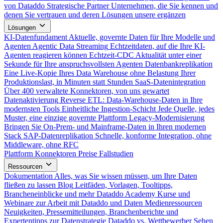
von Dataddo
Strategische Partner
Unternehmen, die Sie kennen und
denen Sie vertrauen und deren Lösungen unsere ergänzen
Lösungen
KI-Datenfundament
Aktuelle, governte Daten für Ihre Modelle und
Agenten
Agentic Data Streaming
Echtzeitdaten, auf die Ihre KI-
Agenten reagieren können
Echtzeit-CDC
Aktualität unter einer
Sekunde für Ihre anspruchsvollsten Agenten
Datenbankreplikation
Eine Live-Kopie Ihres Data Warehouse ohne Belastung Ihrer
Produktionslast, in Minuten statt Stunden
SaaS-Datenintegration
Über 400 verwaltete Konnektoren, von uns gewartet
Datenaktivierung
Reverse ETL: Data-Warehouse-Daten in Ihre
modernsten Tools
Einheitliche Ingestion-Schicht
Jede Quelle, jedes
Muster, eine einzige governte Plattform
Legacy-Modernisierung
Bringen Sie On-Prem- und Mainframe-Daten in Ihren modernen
Stack
SAP-Datenreplikation
Schnelle, konforme Integration, ohne
Middleware, ohne RFC
Plattform
Konnektoren
Preise
Fallstudien
Ressourcen
Dokumentation
Alles, was Sie wissen müssen, um Ihre Daten
fließen zu lassen
Blog
Leitfäden, Vorlagen, Tooltipps,
Brancheneinblicke und mehr
Dataddo Academy
Kurse und
Webinare zur Arbeit mit Dataddo und Daten
Medienressourcen
Neuigkeiten, Pressemitteilungen, Branchenberichte und
Expertentipps zur Datenstrategie
Dataddo vs. Wettbewerber
Sehen