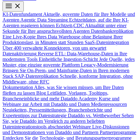
KI-Datenfundament
Aktuelle, governte Daten für Ihre Modelle und
Agenten
Agentic Data Streaming
Echtzeitdaten, auf die Ihre KI-
Agenten reagieren können
Echtzeit-CDC
Aktualität unter einer
Sekunde für Ihre anspruchsvollsten Agenten
Datenbankreplikation
Eine Live-Kopie Ihres Data Warehouse ohne Belastung Ihrer
Produktionslast, in Minuten statt Stunden
SaaS-Datenintegration
Über 400 verwaltete Konnektoren, von uns gewartet
Datenaktivierung
Reverse ETL: Data-Warehouse-Daten in Ihre
modernsten Tools
Einheitliche Ingestion-Schicht
Jede Quelle, jedes
Muster, eine einzige governte Plattform
Legacy-Modernisierung
Bringen Sie On-Prem- und Mainframe-Daten in Ihren modernen
Stack
SAP-Datenreplikation
Schnelle, konforme Integration, ohne
Middleware, ohne RFC
Dokumentation
Alles, was Sie wissen müssen, um Ihre Daten
fließen zu lassen
Blog
Leitfäden, Vorlagen, Tooltipps,
Brancheneinblicke und mehr
Dataddo Academy
Kurse und
Webinare zur Arbeit mit Dataddo und Daten
Medienressourcen
Neuigkeiten, Pressemitteilungen, Branchenberichte und
Expertentipps zur Datenstrategie
Dataddo vs. Wettbewerber
Sehen
Sie, wie Dataddo im Vergleich zu anderen beliebten
Datenintegrationstools abschneidet
Webinare
Live-Diskussionen
und Demonstrationen von Dataddo und Partnern
Partnerprogramme
Entdecken Sie die Technologie- und Beratungspartnerprogramme