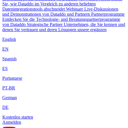
Sie, wie Dataddo im Vergleich zu anderen beliebten
Datenintegrationstools abschneidet
Webinare
Live-Diskussionen
und Demonstrationen von Dataddo und Partnern
Partnerprogramme
Entdecken Sie die Technologie- und Beratungspartnerprogramme
von Dataddo
Strategische Partner
Unternehmen, die Sie kennen und
denen Sie vertrauen und deren Lösungen unsere ergänzen
English
EN
Spanish
ES
Portuguese
PT-BR
German
DE
Kostenlos starten
Anmelden