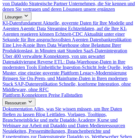
von Dataddo
Strategische Partner
Unternehmen, die Sie kennen und
denen Sie vertrauen und deren Lösungen unsere ergänzen
Lösungen
KI-Datenfundament
Aktuelle, governte Daten für Ihre Modelle und
Agenten
Agentic Data Streaming
Echtzeitdaten, auf die Ihre KI-
Agenten reagieren können
Echtzeit-CDC
Aktualität unter einer
Sekunde für Ihre anspruchsvollsten Agenten
Datenbankreplikation
Eine Live-Kopie Ihres Data Warehouse ohne Belastung Ihrer
Produktionslast, in Minuten statt Stunden
SaaS-Datenintegration
Über 400 verwaltete Konnektoren, von uns gewartet
Datenaktivierung
Reverse ETL: Data-Warehouse-Daten in Ihre
modernsten Tools
Einheitliche Ingestion-Schicht
Jede Quelle, jedes
Muster, eine einzige governte Plattform
Legacy-Modernisierung
Bringen Sie On-Prem- und Mainframe-Daten in Ihren modernen
Stack
SAP-Datenreplikation
Schnelle, konforme Integration, ohne
Middleware, ohne RFC
Plattform
Konnektoren
Preise
Fallstudien
Ressourcen
Dokumentation
Alles, was Sie wissen müssen, um Ihre Daten
fließen zu lassen
Blog
Leitfäden, Vorlagen, Tooltipps,
Brancheneinblicke und mehr
Dataddo Academy
Kurse und
Webinare zur Arbeit mit Dataddo und Daten
Medienressourcen
Neuigkeiten, Pressemitteilungen, Branchenberichte und
Expertentipps zur Datenstrategie
Dataddo vs. Wettbewerber
Sehen