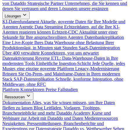
von Dataddo
Strategische Partner
Unternehmen, die Sie kennen und
denen Sie vertrauen und deren Lösungen unsere ergänzen
Lösungen
KI-Datenfundament
Aktuelle, governte Daten für Ihre Modelle und
Agenten
Agentic Data Streaming
Echtzeitdaten, auf die Ihre KI-
Agenten reagieren können
Echtzeit-CDC
Aktualität unter einer
Sekunde für Ihre anspruchsvollsten Agenten
Datenbankreplikation
Eine Live-Kopie Ihres Data Warehouse ohne Belastung Ihrer
Produktionslast, in Minuten statt Stunden
SaaS-Datenintegration
Über 400 verwaltete Konnektoren, von uns gewartet
Datenaktivierung
Reverse ETL: Data-Warehouse-Daten in Ihre
modernsten Tools
Einheitliche Ingestion-Schicht
Jede Quelle, jedes
Muster, eine einzige governte Plattform
Legacy-Modernisierung
Bringen Sie On-Prem- und Mainframe-Daten in Ihren modernen
Stack
SAP-Datenreplikation
Schnelle, konforme Integration, ohne
Middleware, ohne RFC
Plattform
Konnektoren
Preise
Fallstudien
Ressourcen
Dokumentation
Alles, was Sie wissen müssen, um Ihre Daten
fließen zu lassen
Blog
Leitfäden, Vorlagen, Tooltipps,
Brancheneinblicke und mehr
Dataddo Academy
Kurse und
Webinare zur Arbeit mit Dataddo und Daten
Medienressourcen
Neuigkeiten, Pressemitteilungen, Branchenberichte und
Expertentipps zur Datenstrategie
Dataddo vs. Wettbewerber
Sehen