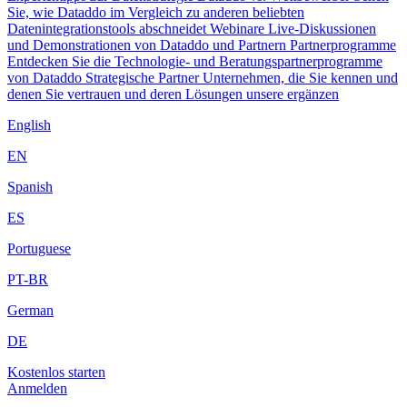
Sie, wie Dataddo im Vergleich zu anderen beliebten
Datenintegrationstools abschneidet
Webinare
Live-Diskussionen
und Demonstrationen von Dataddo und Partnern
Partnerprogramme
Entdecken Sie die Technologie- und Beratungspartnerprogramme
von Dataddo
Strategische Partner
Unternehmen, die Sie kennen und
denen Sie vertrauen und deren Lösungen unsere ergänzen
English
EN
Spanish
ES
Portuguese
PT-BR
German
DE
Kostenlos starten
Anmelden