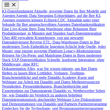
KI-Datenfundament
Aktuelle, governte Daten für Ihre Modelle und
Agenten
Agentic Data Streaming
Echtzeitdaten, auf die Ihre KI-
Agenten reagieren können
Echtzeit-CDC
Aktualität unter einer
Sekunde für Ihre anspruchsvollsten Agenten
Datenbankreplikation
Eine Live-Kopie Ihres Data Warehouse ohne Belastung Ihrer
Produktionslast, in Minuten statt Stunden
SaaS-Datenintegration
Über 400 verwaltete Konnektoren, von uns gewartet
Datenaktivierung
Reverse ETL: Data-Warehouse-Daten in Ihre
modernsten Tools
Einheitliche Ingestion-Schicht
Jede Quelle, jedes
Muster, eine einzige governte Plattform
Legacy-Modernisierung
Bringen Sie On-Prem- und Mainframe-Daten in Ihren modernen
Stack
SAP-Datenreplikation
Schnelle, konforme Integration, ohne
Middleware, ohne RFC
Dokumentation
Alles, was Sie wissen müssen, um Ihre Daten
fließen zu lassen
Blog
Leitfäden, Vorlagen, Tooltipps,
Brancheneinblicke und mehr
Dataddo Academy
Kurse und
Webinare zur Arbeit mit Dataddo und Daten
Medienressourcen
Neuigkeiten, Pressemitteilungen, Branchenberichte und
Expertentipps zur Datenstrategie
Dataddo vs. Wettbewerber
Sehen
Sie, wie Dataddo im Vergleich zu anderen beliebten
Datenintegrationstools abschneidet
Webinare
Live-Diskussionen
und Demonstrationen von Dataddo und Partnern
Partnerprogramme
Entdecken Sie die Technologie- und Beratungspartnerprogramme