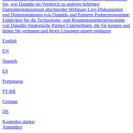
Sie, wie Dataddo im Vergleich zu anderen beliebten
Datenintegrationstools abschneidet
Webinare
Live-Diskussionen
und Demonstrationen von Dataddo und Partnern
Partnerprogramme
Entdecken Sie die Technologie- und Beratungspartnerprogramme
von Dataddo
Strategische Partner
Unternehmen, die Sie kennen und
denen Sie vertrauen und deren Lösungen unsere ergänzen
English
EN
Spanish
ES
Portuguese
PT-BR
German
DE
Kostenlos starten
Anmelden