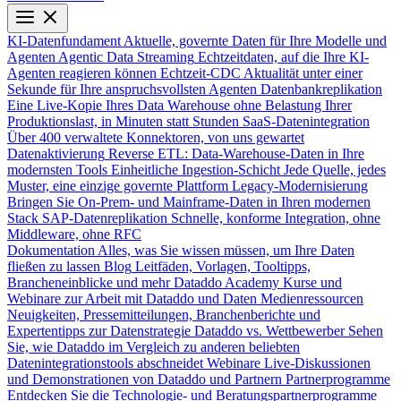
KI-Datenfundament
Aktuelle, governte Daten für Ihre Modelle und
Agenten
Agentic Data Streaming
Echtzeitdaten, auf die Ihre KI-
Agenten reagieren können
Echtzeit-CDC
Aktualität unter einer
Sekunde für Ihre anspruchsvollsten Agenten
Datenbankreplikation
Eine Live-Kopie Ihres Data Warehouse ohne Belastung Ihrer
Produktionslast, in Minuten statt Stunden
SaaS-Datenintegration
Über 400 verwaltete Konnektoren, von uns gewartet
Datenaktivierung
Reverse ETL: Data-Warehouse-Daten in Ihre
modernsten Tools
Einheitliche Ingestion-Schicht
Jede Quelle, jedes
Muster, eine einzige governte Plattform
Legacy-Modernisierung
Bringen Sie On-Prem- und Mainframe-Daten in Ihren modernen
Stack
SAP-Datenreplikation
Schnelle, konforme Integration, ohne
Middleware, ohne RFC
Dokumentation
Alles, was Sie wissen müssen, um Ihre Daten
fließen zu lassen
Blog
Leitfäden, Vorlagen, Tooltipps,
Brancheneinblicke und mehr
Dataddo Academy
Kurse und
Webinare zur Arbeit mit Dataddo und Daten
Medienressourcen
Neuigkeiten, Pressemitteilungen, Branchenberichte und
Expertentipps zur Datenstrategie
Dataddo vs. Wettbewerber
Sehen
Sie, wie Dataddo im Vergleich zu anderen beliebten
Datenintegrationstools abschneidet
Webinare
Live-Diskussionen
und Demonstrationen von Dataddo und Partnern
Partnerprogramme
Entdecken Sie die Technologie- und Beratungspartnerprogramme