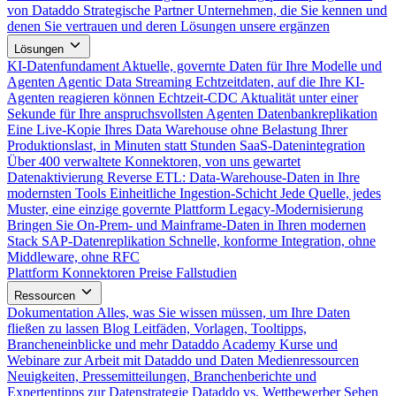
von Dataddo
Strategische Partner
Unternehmen, die Sie kennen und
denen Sie vertrauen und deren Lösungen unsere ergänzen
Lösungen
KI-Datenfundament
Aktuelle, governte Daten für Ihre Modelle und
Agenten
Agentic Data Streaming
Echtzeitdaten, auf die Ihre KI-
Agenten reagieren können
Echtzeit-CDC
Aktualität unter einer
Sekunde für Ihre anspruchsvollsten Agenten
Datenbankreplikation
Eine Live-Kopie Ihres Data Warehouse ohne Belastung Ihrer
Produktionslast, in Minuten statt Stunden
SaaS-Datenintegration
Über 400 verwaltete Konnektoren, von uns gewartet
Datenaktivierung
Reverse ETL: Data-Warehouse-Daten in Ihre
modernsten Tools
Einheitliche Ingestion-Schicht
Jede Quelle, jedes
Muster, eine einzige governte Plattform
Legacy-Modernisierung
Bringen Sie On-Prem- und Mainframe-Daten in Ihren modernen
Stack
SAP-Datenreplikation
Schnelle, konforme Integration, ohne
Middleware, ohne RFC
Plattform
Konnektoren
Preise
Fallstudien
Ressourcen
Dokumentation
Alles, was Sie wissen müssen, um Ihre Daten
fließen zu lassen
Blog
Leitfäden, Vorlagen, Tooltipps,
Brancheneinblicke und mehr
Dataddo Academy
Kurse und
Webinare zur Arbeit mit Dataddo und Daten
Medienressourcen
Neuigkeiten, Pressemitteilungen, Branchenberichte und
Expertentipps zur Datenstrategie
Dataddo vs. Wettbewerber
Sehen