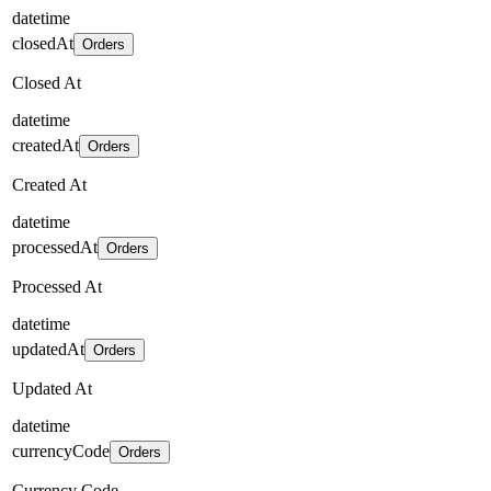
datetime
closedAt
Orders
Closed At
datetime
createdAt
Orders
Created At
datetime
processedAt
Orders
Processed At
datetime
updatedAt
Orders
Updated At
datetime
currencyCode
Orders
Currency Code