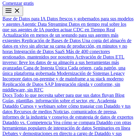
Comenzar gratis
Base de Datos para IA
Datos frescos y gobernados para sus modelos
y agentes
Agentic Data Streaming
Datos en tiempo real sobre los
que sus agentes de IA pueden actuar
CDC en Tiempo Real
Actualización en menos de un segundo para sus agentes más
exigentes
Replicación de Bases de Datos
Una copia del almacén de
datos en vivo sin afectar su carga de producción, en minutos y no
horas
Integración de Datos SaaS
Más de 400 conectores
gestionados, mantenidos por nosotros
Activación de Datos
ETL
inverso: lleve los datos de su almacén a sus herramientas más
avanzadas
Capa de Ingesta Única
Cada origen, cada patrón, una
única plataforma gobernada
Modernización de Sistemas Legacy
Incorpore datos on-premise y de mainframe a su stack moderno
Replicación de Datos SAP
Integración rápida y conforme, sin
middleware, sin RFC
Docs
Todo lo que necesita saber para que sus datos fluyan
Blog
Guías, plantillas, información sobre el sector, etc.
Academia
Dataddo
Cursos y webinars sobre cómo tragajar con Dataddo y tus
datos
Recursos de medios
Noticias, comunicados de prensa,
informes de la industria y consejos de estrategia de datos de expertos
Dataddo vs. Competencia
Vea cómo se compara Dataddo con otras
herramientas populares de integración de datos
Seminarios en línea
Debates y demostraciones en directo a cargo de Dataddo y sus