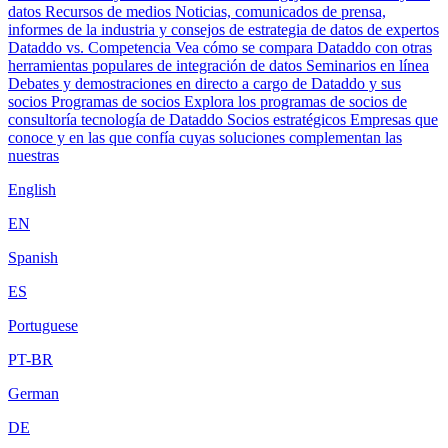
datos
Recursos de medios
Noticias, comunicados de prensa,
informes de la industria y consejos de estrategia de datos de expertos
Dataddo vs. Competencia
Vea cómo se compara Dataddo con otras
herramientas populares de integración de datos
Seminarios en línea
Debates y demostraciones en directo a cargo de Dataddo y sus
socios
Programas de socios
Explora los programas de socios de
consultoría tecnología de Dataddo
Socios estratégicos
Empresas que
conoce y en las que confía cuyas soluciones complementan las
nuestras
English
EN
Spanish
ES
Portuguese
PT-BR
German
DE