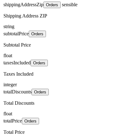
shippingAddressZip
sensible
Orders
Shipping Address ZIP
string
subtotalPrice
Orders
Subtotal Price
float
taxesIncluded
Orders
Taxes Included
integer
totalDiscounts
Orders
Total Discounts
float
totalPrice
Orders
Total Price