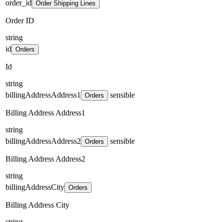
order_id
Order Shipping Lines
Order ID
string
id
Orders
Id
string
billingAddressAddress1
sensible
Orders
Billing Address Address1
string
billingAddressAddress2
sensible
Orders
Billing Address Address2
string
billingAddressCity
Orders
Billing Address City
string