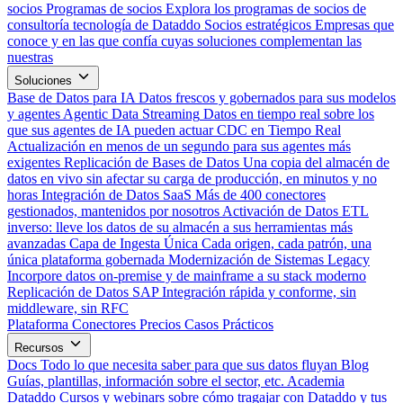
socios
Programas de socios
Explora los programas de socios de
consultoría tecnología de Dataddo
Socios estratégicos
Empresas que
conoce y en las que confía cuyas soluciones complementan las
nuestras
Soluciones
Base de Datos para IA
Datos frescos y gobernados para sus modelos
y agentes
Agentic Data Streaming
Datos en tiempo real sobre los
que sus agentes de IA pueden actuar
CDC en Tiempo Real
Actualización en menos de un segundo para sus agentes más
exigentes
Replicación de Bases de Datos
Una copia del almacén de
datos en vivo sin afectar su carga de producción, en minutos y no
horas
Integración de Datos SaaS
Más de 400 conectores
gestionados, mantenidos por nosotros
Activación de Datos
ETL
inverso: lleve los datos de su almacén a sus herramientas más
avanzadas
Capa de Ingesta Única
Cada origen, cada patrón, una
única plataforma gobernada
Modernización de Sistemas Legacy
Incorpore datos on-premise y de mainframe a su stack moderno
Replicación de Datos SAP
Integración rápida y conforme, sin
middleware, sin RFC
Plataforma
Conectores
Precios
Casos Prácticos
Recursos
Docs
Todo lo que necesita saber para que sus datos fluyan
Blog
Guías, plantillas, información sobre el sector, etc.
Academia
Dataddo
Cursos y webinars sobre cómo tragajar con Dataddo y tus