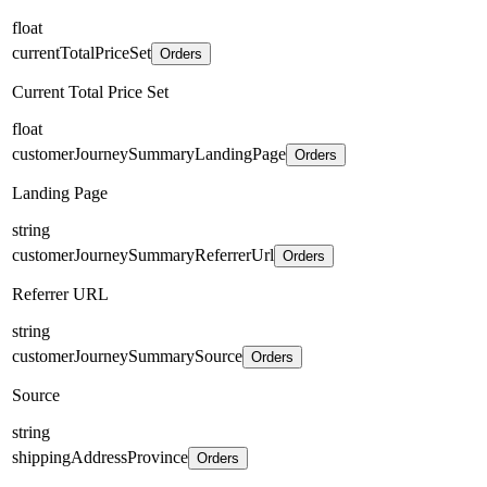
float
currentTotalPriceSet
Orders
Current Total Price Set
float
customerJourneySummaryLandingPage
Orders
Landing Page
string
customerJourneySummaryReferrerUrl
Orders
Referrer URL
string
customerJourneySummarySource
Orders
Source
string
shippingAddressProvince
Orders