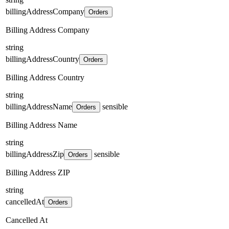
billingAddressCompany
Orders
Billing Address Company
string
billingAddressCountry
Orders
Billing Address Country
string
billingAddressName
sensible
Orders
Billing Address Name
string
billingAddressZip
sensible
Orders
Billing Address ZIP
string
cancelledAt
Orders
Cancelled At