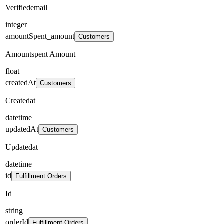
Verifiedemail
integer
amountSpent_amount
Customers
Amountspent Amount
float
createdAt
Customers
Createdat
datetime
updatedAt
Customers
Updatedat
datetime
id
Fulfillment Orders
Id
string
orderId
Fulfillment Orders