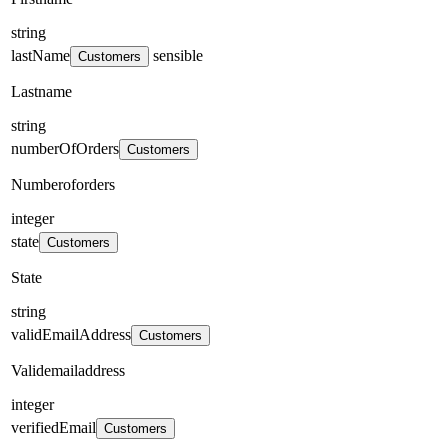
string
lastName
sensible
Customers
Lastname
string
numberOfOrders
Customers
Numberoforders
integer
state
Customers
State
string
validEmailAddress
Customers
Validemailaddress
integer
verifiedEmail
Customers