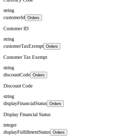
string
customerId
Orders
Customer ID
string
customerTaxExempt
Orders
Customer Tax Exempt
string
discountCode
Orders
Discount Code
string
displayFinancialStatus
Orders
Display Financial Status
integer
displayFulfillmentStatus
Orders