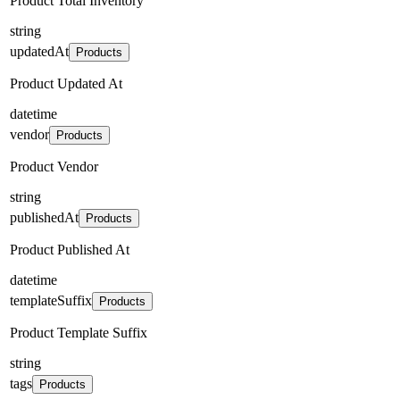
Product Total Inventory
string
updatedAt
Products
Product Updated At
datetime
vendor
Products
Product Vendor
string
publishedAt
Products
Product Published At
datetime
templateSuffix
Products
Product Template Suffix
string
tags
Products