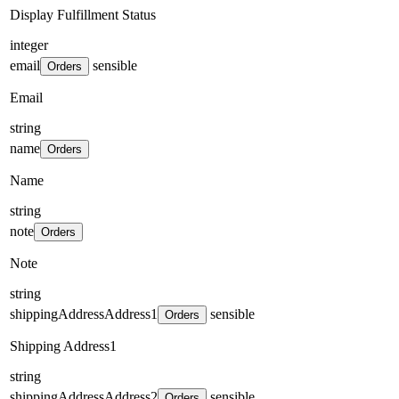
Display Fulfillment Status
integer
email
sensible
Orders
Email
string
name
Orders
Name
string
note
Orders
Note
string
shippingAddressAddress1
sensible
Orders
Shipping Address1
string
shippingAddressAddress2
sensible
Orders