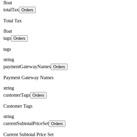
float
totalTax
Orders
Total Tax
float
tags
Orders
tags
string
paymentGatewayNames
Orders
Payment Gateway Names
string
customerTags
Orders
Customer Tags
string
currentSubtotalPriceSet
Orders
Current Subtotal Price Set