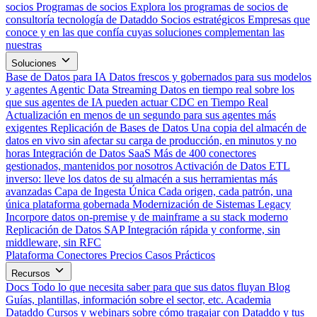
socios
Programas de socios
Explora los programas de socios de
consultoría tecnología de Dataddo
Socios estratégicos
Empresas que
conoce y en las que confía cuyas soluciones complementan las
nuestras
Soluciones
Base de Datos para IA
Datos frescos y gobernados para sus modelos
y agentes
Agentic Data Streaming
Datos en tiempo real sobre los
que sus agentes de IA pueden actuar
CDC en Tiempo Real
Actualización en menos de un segundo para sus agentes más
exigentes
Replicación de Bases de Datos
Una copia del almacén de
datos en vivo sin afectar su carga de producción, en minutos y no
horas
Integración de Datos SaaS
Más de 400 conectores
gestionados, mantenidos por nosotros
Activación de Datos
ETL
inverso: lleve los datos de su almacén a sus herramientas más
avanzadas
Capa de Ingesta Única
Cada origen, cada patrón, una
única plataforma gobernada
Modernización de Sistemas Legacy
Incorpore datos on-premise y de mainframe a su stack moderno
Replicación de Datos SAP
Integración rápida y conforme, sin
middleware, sin RFC
Plataforma
Conectores
Precios
Casos Prácticos
Recursos
Docs
Todo lo que necesita saber para que sus datos fluyan
Blog
Guías, plantillas, información sobre el sector, etc.
Academia
Dataddo
Cursos y webinars sobre cómo tragajar con Dataddo y tus