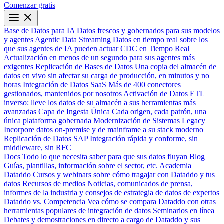
Comenzar gratis
Base de Datos para IA
Datos frescos y gobernados para sus modelos
y agentes
Agentic Data Streaming
Datos en tiempo real sobre los
que sus agentes de IA pueden actuar
CDC en Tiempo Real
Actualización en menos de un segundo para sus agentes más
exigentes
Replicación de Bases de Datos
Una copia del almacén de
datos en vivo sin afectar su carga de producción, en minutos y no
horas
Integración de Datos SaaS
Más de 400 conectores
gestionados, mantenidos por nosotros
Activación de Datos
ETL
inverso: lleve los datos de su almacén a sus herramientas más
avanzadas
Capa de Ingesta Única
Cada origen, cada patrón, una
única plataforma gobernada
Modernización de Sistemas Legacy
Incorpore datos on-premise y de mainframe a su stack moderno
Replicación de Datos SAP
Integración rápida y conforme, sin
middleware, sin RFC
Docs
Todo lo que necesita saber para que sus datos fluyan
Blog
Guías, plantillas, información sobre el sector, etc.
Academia
Dataddo
Cursos y webinars sobre cómo tragajar con Dataddo y tus
datos
Recursos de medios
Noticias, comunicados de prensa,
informes de la industria y consejos de estrategia de datos de expertos
Dataddo vs. Competencia
Vea cómo se compara Dataddo con otras
herramientas populares de integración de datos
Seminarios en línea
Debates y demostraciones en directo a cargo de Dataddo y sus