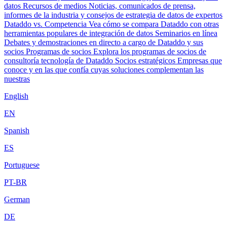
datos
Recursos de medios
Noticias, comunicados de prensa,
informes de la industria y consejos de estrategia de datos de expertos
Dataddo vs. Competencia
Vea cómo se compara Dataddo con otras
herramientas populares de integración de datos
Seminarios en línea
Debates y demostraciones en directo a cargo de Dataddo y sus
socios
Programas de socios
Explora los programas de socios de
consultoría tecnología de Dataddo
Socios estratégicos
Empresas que
conoce y en las que confía cuyas soluciones complementan las
nuestras
English
EN
Spanish
ES
Portuguese
PT-BR
German
DE