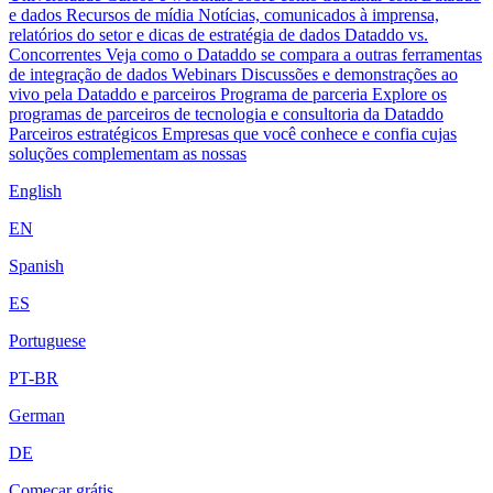
e dados
Recursos de mídia
Notícias, comunicados à imprensa,
relatórios do setor e dicas de estratégia de dados
Dataddo vs.
Concorrentes
Veja como o Dataddo se compara a outras ferramentas
de integração de dados
Webinars
Discussões e demonstrações ao
vivo pela Dataddo e parceiros
Programa de parceria
Explore os
programas de parceiros de tecnologia e consultoria da Dataddo
Parceiros estratégicos
Empresas que você conhece e confia cujas
soluções complementam as nossas
English
EN
Spanish
ES
Portuguese
PT-BR
German
DE
Começar grátis