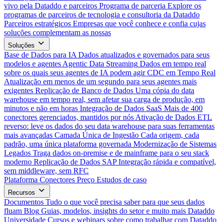
vivo pela Dataddo e parceiros
Programa de parceria
Explore os
programas de parceiros de tecnologia e consultoria da Dataddo
Parceiros estratégicos
Empresas que você conhece e confia cujas
soluções complementam as nossas
Soluções
Base de Dados para IA
Dados atualizados e governados para seus
modelos e agentes
Agentic Data Streaming
Dados em tempo real
sobre os quais seus agentes de IA podem agir
CDC em Tempo Real
Atualização em menos de um segundo para seus agentes mais
exigentes
Replicação de Banco de Dados
Uma cópia do data
warehouse em tempo real, sem afetar sua carga de produção, em
minutos e não em horas
Integração de Dados SaaS
Mais de 400
conectores gerenciados, mantidos por nós
Ativação de Dados
ETL
reverso: leve os dados do seu data warehouse para suas ferramentas
mais avançadas
Camada Única de Ingestão
Cada origem, cada
padrão, uma única plataforma governada
Modernização de Sistemas
Legados
Traga dados on-premise e de mainframe para o seu stack
moderno
Replicação de Dados SAP
Integração rápida e compatível,
sem middleware, sem RFC
Plataforma
Conectores
Preço
Estudos de caso
Recursos
Documentos
Tudo o que você precisa saber para que seus dados
fluam
Blog
Guias, modelos, insights do setor e muito mais
Dataddo
Universidade
Cursos e webinars sobre como trabalhar com Dataddo