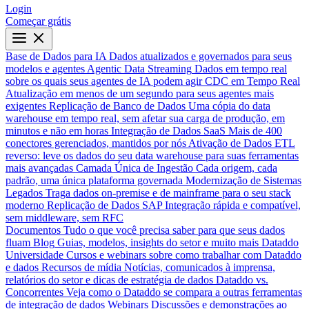
Login
Começar grátis
Base de Dados para IA
Dados atualizados e governados para seus
modelos e agentes
Agentic Data Streaming
Dados em tempo real
sobre os quais seus agentes de IA podem agir
CDC em Tempo Real
Atualização em menos de um segundo para seus agentes mais
exigentes
Replicação de Banco de Dados
Uma cópia do data
warehouse em tempo real, sem afetar sua carga de produção, em
minutos e não em horas
Integração de Dados SaaS
Mais de 400
conectores gerenciados, mantidos por nós
Ativação de Dados
ETL
reverso: leve os dados do seu data warehouse para suas ferramentas
mais avançadas
Camada Única de Ingestão
Cada origem, cada
padrão, uma única plataforma governada
Modernização de Sistemas
Legados
Traga dados on-premise e de mainframe para o seu stack
moderno
Replicação de Dados SAP
Integração rápida e compatível,
sem middleware, sem RFC
Documentos
Tudo o que você precisa saber para que seus dados
fluam
Blog
Guias, modelos, insights do setor e muito mais
Dataddo
Universidade
Cursos e webinars sobre como trabalhar com Dataddo
e dados
Recursos de mídia
Notícias, comunicados à imprensa,
relatórios do setor e dicas de estratégia de dados
Dataddo vs.
Concorrentes
Veja como o Dataddo se compara a outras ferramentas
de integração de dados
Webinars
Discussões e demonstrações ao