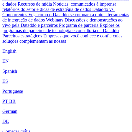
e dados
Recursos de mídia
Notícias, comunicados à imprensa,
relatórios do setor e dicas de estratégia de dados
Dataddo vs.
Concorrentes
Veja como o Dataddo se compara a outras ferramentas
de integração de dados
Webinars
Discussões e demonstrações ao
vivo pela Dataddo e parceiros
Programa de parceria
Explore os
programas de parceiros de tecnologia e consultoria da Dataddo
Parceiros estratégicos
Empresas que você conhece e confia cujas
soluções complementam as nossas
English
EN
Spanish
ES
Portuguese
PT-BR
German
DE
Começar grátis