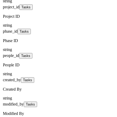
string
project_id
Tasks
Project ID
string
phase_id
Tasks
Phase ID
string
people_id
Tasks
People ID
string
created_by
Tasks
Created By
string
modified_by
Tasks
Modified By