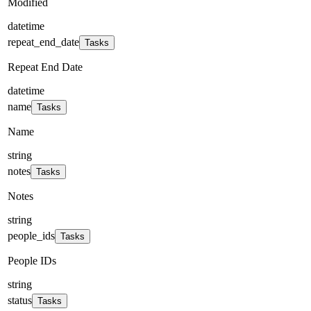
Modified
datetime
repeat_end_date
Tasks
Repeat End Date
datetime
name
Tasks
Name
string
notes
Tasks
Notes
string
people_ids
Tasks
People IDs
string
status
Tasks