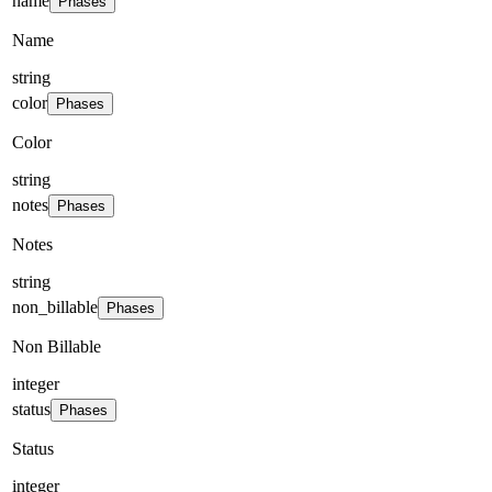
name
Phases
Name
string
color
Phases
Color
string
notes
Phases
Notes
string
non_billable
Phases
Non Billable
integer
status
Phases
Status
integer