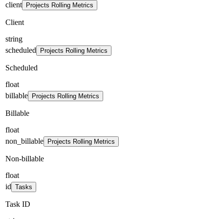
client
Projects Rolling Metrics
Client
string
scheduled
Projects Rolling Metrics
Scheduled
float
billable
Projects Rolling Metrics
Billable
float
non_billable
Projects Rolling Metrics
Non-billable
float
id
Tasks
Task ID