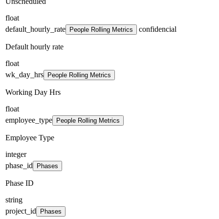
Unscheduled
float
default_hourly_rate
confidencial
People Rolling Metrics
Default hourly rate
float
wk_day_hrs
People Rolling Metrics
Working Day Hrs
float
employee_type
People Rolling Metrics
Employee Type
integer
phase_id
Phases
Phase ID
string
project_id
Phases