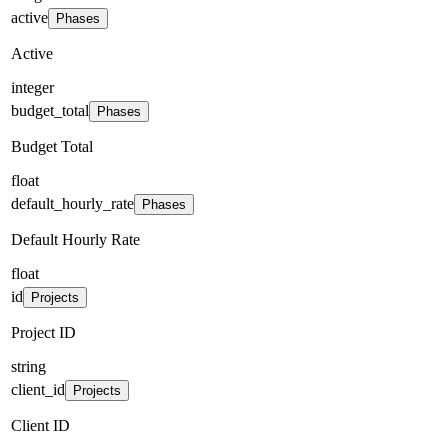
active
Phases
Active
integer
budget_total
Phases
Budget Total
float
default_hourly_rate
Phases
Default Hourly Rate
float
id
Projects
Project ID
string
client_id
Projects
Client ID