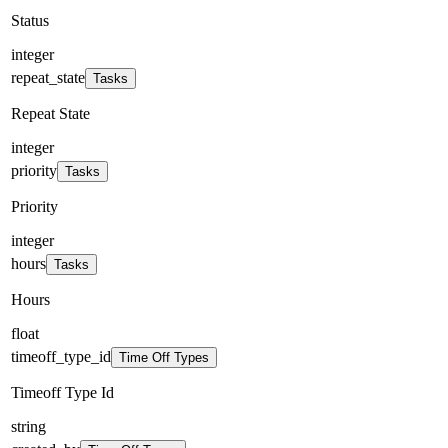
Status
integer
repeat_state
Tasks
Repeat State
integer
priority
Tasks
Priority
integer
hours
Tasks
Hours
float
timeoff_type_id
Time Off Types
Timeoff Type Id
string