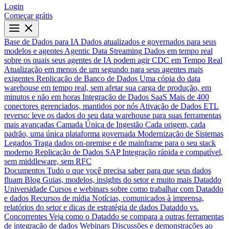
Login
Começar grátis
Base de Dados para IA
Dados atualizados e governados para seus
modelos e agentes
Agentic Data Streaming
Dados em tempo real
sobre os quais seus agentes de IA podem agir
CDC em Tempo Real
Atualização em menos de um segundo para seus agentes mais
exigentes
Replicação de Banco de Dados
Uma cópia do data
warehouse em tempo real, sem afetar sua carga de produção, em
minutos e não em horas
Integração de Dados SaaS
Mais de 400
conectores gerenciados, mantidos por nós
Ativação de Dados
ETL
reverso: leve os dados do seu data warehouse para suas ferramentas
mais avançadas
Camada Única de Ingestão
Cada origem, cada
padrão, uma única plataforma governada
Modernização de Sistemas
Legados
Traga dados on-premise e de mainframe para o seu stack
moderno
Replicação de Dados SAP
Integração rápida e compatível,
sem middleware, sem RFC
Documentos
Tudo o que você precisa saber para que seus dados
fluam
Blog
Guias, modelos, insights do setor e muito mais
Dataddo
Universidade
Cursos e webinars sobre como trabalhar com Dataddo
e dados
Recursos de mídia
Notícias, comunicados à imprensa,
relatórios do setor e dicas de estratégia de dados
Dataddo vs.
Concorrentes
Veja como o Dataddo se compara a outras ferramentas
de integração de dados
Webinars
Discussões e demonstrações ao