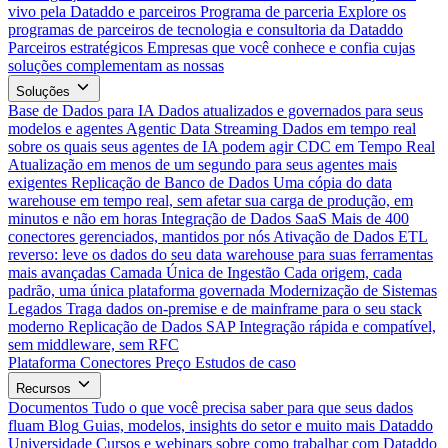
vivo pela Dataddo e parceiros
Programa de parceria
Explore os
programas de parceiros de tecnologia e consultoria da Dataddo
Parceiros estratégicos
Empresas que você conhece e confia cujas
soluções complementam as nossas
Soluções
Base de Dados para IA
Dados atualizados e governados para seus
modelos e agentes
Agentic Data Streaming
Dados em tempo real
sobre os quais seus agentes de IA podem agir
CDC em Tempo Real
Atualização em menos de um segundo para seus agentes mais
exigentes
Replicação de Banco de Dados
Uma cópia do data
warehouse em tempo real, sem afetar sua carga de produção, em
minutos e não em horas
Integração de Dados SaaS
Mais de 400
conectores gerenciados, mantidos por nós
Ativação de Dados
ETL
reverso: leve os dados do seu data warehouse para suas ferramentas
mais avançadas
Camada Única de Ingestão
Cada origem, cada
padrão, uma única plataforma governada
Modernização de Sistemas
Legados
Traga dados on-premise e de mainframe para o seu stack
moderno
Replicação de Dados SAP
Integração rápida e compatível,
sem middleware, sem RFC
Plataforma
Conectores
Preço
Estudos de caso
Recursos
Documentos
Tudo o que você precisa saber para que seus dados
fluam
Blog
Guias, modelos, insights do setor e muito mais
Dataddo
Universidade
Cursos e webinars sobre como trabalhar com Dataddo