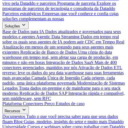
vivo pela Dataddo e parceiros
Programa de parceria
Explore os
programas de parceiros de tecnologia e consultoria da Dataddo
Parceiros estratégicos
Empresas que você conhece e confia cujas
soluções complementam as nossas
Soluções
Base de Dados para IA
Dados atualizados e governados para seus
modelos e agentes
Agentic Data Streaming
Dados em tempo real
sobre os quais seus agentes de IA podem agir
CDC em Tempo Real
Atualização em menos de um segundo para seus agentes mais
exigentes
Replicação de Banco de Dados
Uma cópia do data
warehouse em tempo real, sem afetar sua carga de produção, em
minutos e não em horas
Integração de Dados SaaS
Mais de 400
conectores gerenciados, mantidos por nós
Ativação de Dados
ETL
reverso: leve os dados do seu data warehouse para suas ferramentas
mais avançadas
Camada Única de Ingestão
Cada origem, cada
padrão, uma única plataforma governada
Modernização de Sistemas
Legados
Traga dados on-premise e de mainframe para o seu stack
moderno
Replicação de Dados SAP
Integração rápida e compatível,
sem middleware, sem RFC
Plataforma
Conectores
Preço
Estudos de caso
Recursos
Documentos
Tudo o que você precisa saber para que seus dados
fluam
Blog
Guias, modelos, insights do setor e muito mais
Dataddo
Universidade
Cursos e webinars sobre como trabalhar com Dataddo