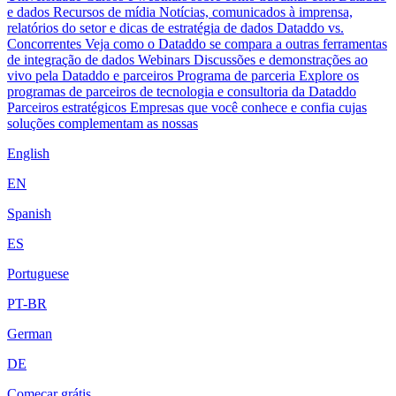
e dados
Recursos de mídia
Notícias, comunicados à imprensa,
relatórios do setor e dicas de estratégia de dados
Dataddo vs.
Concorrentes
Veja como o Dataddo se compara a outras ferramentas
de integração de dados
Webinars
Discussões e demonstrações ao
vivo pela Dataddo e parceiros
Programa de parceria
Explore os
programas de parceiros de tecnologia e consultoria da Dataddo
Parceiros estratégicos
Empresas que você conhece e confia cujas
soluções complementam as nossas
English
EN
Spanish
ES
Portuguese
PT-BR
German
DE
Começar grátis