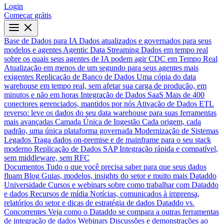
Login
Começar grátis
Base de Dados para IA
Dados atualizados e governados para seus
modelos e agentes
Agentic Data Streaming
Dados em tempo real
sobre os quais seus agentes de IA podem agir
CDC em Tempo Real
Atualização em menos de um segundo para seus agentes mais
exigentes
Replicação de Banco de Dados
Uma cópia do data
warehouse em tempo real, sem afetar sua carga de produção, em
minutos e não em horas
Integração de Dados SaaS
Mais de 400
conectores gerenciados, mantidos por nós
Ativação de Dados
ETL
reverso: leve os dados do seu data warehouse para suas ferramentas
mais avançadas
Camada Única de Ingestão
Cada origem, cada
padrão, uma única plataforma governada
Modernização de Sistemas
Legados
Traga dados on-premise e de mainframe para o seu stack
moderno
Replicação de Dados SAP
Integração rápida e compatível,
sem middleware, sem RFC
Documentos
Tudo o que você precisa saber para que seus dados
fluam
Blog
Guias, modelos, insights do setor e muito mais
Dataddo
Universidade
Cursos e webinars sobre como trabalhar com Dataddo
e dados
Recursos de mídia
Notícias, comunicados à imprensa,
relatórios do setor e dicas de estratégia de dados
Dataddo vs.
Concorrentes
Veja como o Dataddo se compara a outras ferramentas
de integração de dados
Webinars
Discussões e demonstrações ao