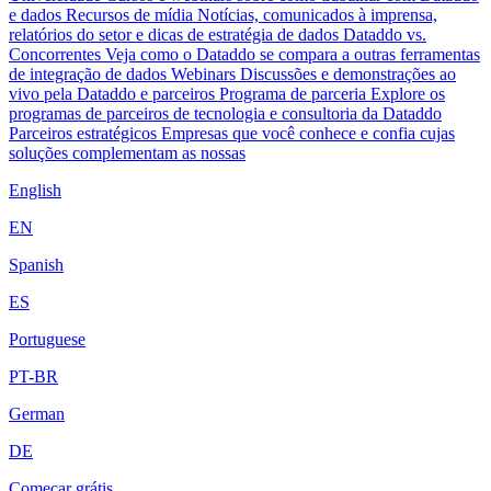
e dados
Recursos de mídia
Notícias, comunicados à imprensa,
relatórios do setor e dicas de estratégia de dados
Dataddo vs.
Concorrentes
Veja como o Dataddo se compara a outras ferramentas
de integração de dados
Webinars
Discussões e demonstrações ao
vivo pela Dataddo e parceiros
Programa de parceria
Explore os
programas de parceiros de tecnologia e consultoria da Dataddo
Parceiros estratégicos
Empresas que você conhece e confia cujas
soluções complementam as nossas
English
EN
Spanish
ES
Portuguese
PT-BR
German
DE
Começar grátis