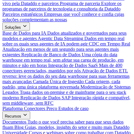
vivo pela Dataddo e parceiros
Programa de parceria
Explore os
programas de parceiros de tecnologia e consultoria da Dataddo
Parceiros estratégicos
Empresas que você conhece e confia cujas
soluções complementam as nossas
Soluções
Base de Dados para IA
Dados atualizados e governados para seus
modelos e agentes
Agentic Data Streaming
Dados em tempo real
sobre os quais seus agentes de IA podem agir
CDC em Tempo Real
Atualização em menos de um segundo para seus agentes mais
exigentes
Replicação de Banco de Dados
Uma cópia do data
warehouse em tempo real, sem afetar sua carga de produção, em
minutos e não em horas
Integração de Dados SaaS
Mais de 400
conectores gerenciados, mantidos por nós
Ativação de Dados
ETL
reverso: leve os dados do seu data warehouse para suas ferramentas
mais avançadas
Camada Única de Ingestão
Cada origem, cada
padrão, uma única plataforma governada
Modernização de Sistemas
Legados
Traga dados on-premise e de mainframe para o seu stack
moderno
Replicação de Dados SAP
Integração rápida e compatível,
sem middleware, sem RFC
Plataforma
Conectores
Preço
Estudos de caso
Recursos
Documentos
Tudo o que você precisa saber para que seus dados
fluam
Blog
Guias, modelos, insights do setor e muito mais
Dataddo
Universidade
Cursos e webinars sobre como trabalhar com Dataddo