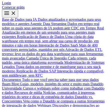
Login
Começar grátis
Base de Dados para IA
Dados atualizados e governados para seus
modelos e agentes
Agentic Data Streaming
Dados em tempo real
sobre os quais seus agentes de IA podem agir
CDC em Tempo Real
Atualização em menos de um segundo para seus agentes mais
exigentes
Replicação de Banco de Dados
Uma cópia do data
warehouse em tempo real, sem afetar sua carga de produção, em
minutos e não em horas
Integração de Dados SaaS
Mais de 400
conectores gerenciados, mantidos por nós
Ativação de Dados
ETL
reverso: leve os dados do seu data warehouse para suas ferramentas
mais avançadas
Camada Única de Ingestão
Cada origem, cada
padrão, uma única plataforma governada
Modernização de Sistemas
Legados
Traga dados on-premise e de mainframe para o seu stack
moderno
Replicação de Dados SAP
Integração rápida e compatível,
sem middleware, sem RFC
Documentos
Tudo o que você precisa saber para que seus dados
fluam
Blog
Guias, modelos, insights do setor e muito mais
Dataddo
Universidade
Cursos e webinars sobre como trabalhar com Dataddo
e dados
Recursos de mídia
Notícias, comunicados à imprensa,
relatórios do setor e dicas de estratégia de dados
Dataddo vs.
Concorrentes
Veja como o Dataddo se compara a outras ferramentas
de integração de dados
Webinars
Discussões e demonstrações ao