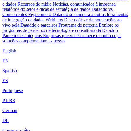
e dados
Recursos de mídia
Notícias, comunicados à imprensa,
relatórios do setor e dicas de estratégia de dados
Dataddo vs.
Concorrentes
Veja como o Dataddo se compara a outras ferramentas
de integração de dados
Webinars
Discussões e demonstrações ao
vivo pela Dataddo e parceiros
Programa de parceria
Explore os
programas de parceiros de tecnologia e consultoria da Dataddo
Parceiros estratégicos
Empresas que você conhece e confia cujas
soluções complementam as nossas
English
EN
Spanish
ES
Portuguese
PT-BR
German
DE
Começar grátis