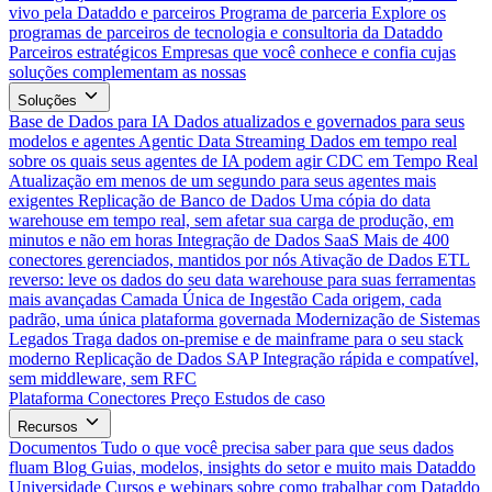
vivo pela Dataddo e parceiros
Programa de parceria
Explore os
programas de parceiros de tecnologia e consultoria da Dataddo
Parceiros estratégicos
Empresas que você conhece e confia cujas
soluções complementam as nossas
Soluções
Base de Dados para IA
Dados atualizados e governados para seus
modelos e agentes
Agentic Data Streaming
Dados em tempo real
sobre os quais seus agentes de IA podem agir
CDC em Tempo Real
Atualização em menos de um segundo para seus agentes mais
exigentes
Replicação de Banco de Dados
Uma cópia do data
warehouse em tempo real, sem afetar sua carga de produção, em
minutos e não em horas
Integração de Dados SaaS
Mais de 400
conectores gerenciados, mantidos por nós
Ativação de Dados
ETL
reverso: leve os dados do seu data warehouse para suas ferramentas
mais avançadas
Camada Única de Ingestão
Cada origem, cada
padrão, uma única plataforma governada
Modernização de Sistemas
Legados
Traga dados on-premise e de mainframe para o seu stack
moderno
Replicação de Dados SAP
Integração rápida e compatível,
sem middleware, sem RFC
Plataforma
Conectores
Preço
Estudos de caso
Recursos
Documentos
Tudo o que você precisa saber para que seus dados
fluam
Blog
Guias, modelos, insights do setor e muito mais
Dataddo
Universidade
Cursos e webinars sobre como trabalhar com Dataddo