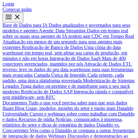
Login
Começar grátis
Base de Dados para IA
Dados atualizados e governados para seus
modelos e agentes
Agentic Data Streaming
Dados em tempo real
sobre os quais seus agentes de IA podem agir
CDC em Tempo Real
Atualização em menos de um segundo para seus agentes mais
exigentes
Replicação de Banco de Dados
Uma cópia do data
warehouse em tempo real, sem afetar sua carga de produção, em
minutos e não em horas
Integração de Dados SaaS
Mais de 400
conectores gerenciados, mantidos por nós
Ativação de Dados
ETL
reverso: leve os dados do seu data warehouse para suas ferramentas
mais avançadas
Camada Única de Ingestão
Cada origem, cada
padrão, uma única plataforma governada
Modernização de Sistemas
Legados
Traga dados on-premise e de mainframe para o seu stack
moderno
Replicação de Dados SAP
Integração rápida e compatível,
sem middleware, sem RFC
Documentos
Tudo o que você precisa saber para que seus dados
fluam
Blog
Guias, modelos, insights do setor e muito mais
Dataddo
Universidade
Cursos e webinars sobre como trabalhar com Dataddo
e dados
Recursos de mídia
Notícias, comunicados à imprensa,
relatórios do setor e dicas de estratégia de dados
Dataddo vs.
Concorrentes
Veja como o Dataddo se compara a outras ferramentas
de integração de dados
Webinars
Discussões e demonstrações ao