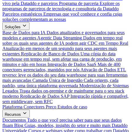
vivo pela Dataddo e parceiros
Programa de parceria
Explore os
programas de parceiros de tecnologia e consultoria da Dataddo
Parceiros estratégicos
Empresas que você conhece e confia cujas
soluções complementam as nossas
Soluções
Base de Dados para IA
Dados atualizados e governados para seus
modelos e agentes
Agentic Data Streaming
Dados em tempo real
sobre os quais seus agentes de IA podem agir
CDC em Tempo Real
Atualização em menos de um segundo para seus agentes mais
exigentes
Replicação de Banco de Dados
Uma cópia do data
warehouse em tempo real, sem afetar sua carga de produção, em
minutos e não em horas
Integração de Dados SaaS
Mais de 400
conectores gerenciados, mantidos por nós
Ativação de Dados
ETL
reverso: leve os dados do seu data warehouse para suas ferramentas
mais avançadas
Camada Única de Ingestão
Cada origem, cada
padrão, uma única plataforma governada
Modernização de Sistemas
Legados
Traga dados on-premise e de mainframe para o seu stack
moderno
Replicação de Dados SAP
Integração rápida e compatível,
sem middleware, sem RFC
Plataforma
Conectores
Preço
Estudos de caso
Recursos
Documentos
Tudo o que você precisa saber para que seus dados
fluam
Blog
Guias, modelos, insights do setor e muito mais
Dataddo
Universidade
Cursos e webinars sobre como trabalhar com Dataddo