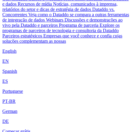
e dados
Recursos de mídia
Notícias, comunicados à imprensa,
relatórios do setor e dicas de estratégia de dados
Dataddo vs.
Concorrentes
Veja como o Dataddo se compara a outras ferramentas
de integração de dados
Webinars
Discussões e demonstrações ao
vivo pela Dataddo e parceiros
Programa de parceria
Explore os
programas de parceiros de tecnologia e consultoria da Dataddo
Parceiros estratégicos
Empresas que você conhece e confia cujas
soluções complementam as nossas
English
EN
Spanish
ES
Portuguese
PT-BR
German
DE
Começar grátis