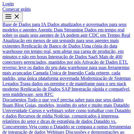
Login
Começar grátis
Base de Dados para IA
Dados atualizados e governados para seus
modelos e agentes
Agentic Data Streaming
Dados em tempo real
sobre os quais seus agentes de IA podem agir
CDC em Tempo Real
Atualização em menos de um segundo para seus agentes mais
exigentes
Replicação de Banco de Dados
Uma cópia do data
warehouse em tempo real, sem afetar sua carga de produção, em
minutos e não em horas
Integração de Dados SaaS
Mais de 400
conectores gerenciados, mantidos por nós
Ativação de Dados
ETL
reverso: leve os dados do seu data warehouse para suas ferramentas
mais avançadas
Camada Única de Ingestão
Cada origem, cada
padrão, uma única plataforma governada
Modernização de Sistemas
Legados
Traga dados on-premise e de mainframe para o seu stack
moderno
Replicação de Dados SAP
Integração rápida e compatível,
sem middleware, sem RFC
Documentos
Tudo o que você precisa saber para que seus dados
fluam
Blog
Guias, modelos, insights do setor e muito mais
Dataddo
Universidade
Cursos e webinars sobre como trabalhar com Dataddo
e dados
Recursos de mídia
Notícias, comunicados à imprensa,
relatórios do setor e dicas de estratégia de dados
Dataddo vs.
Concorrentes
Veja como o Dataddo se compara a outras ferramentas
de integração de dados
Webinars
Discussões e demonstrações ao