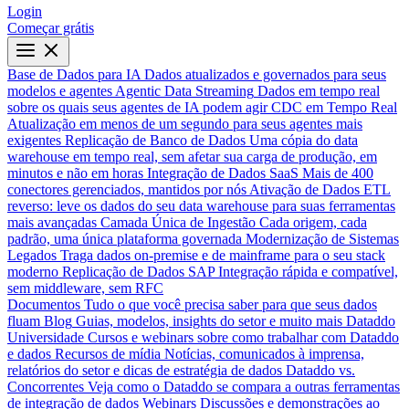
Login
Começar grátis
Base de Dados para IA
Dados atualizados e governados para seus
modelos e agentes
Agentic Data Streaming
Dados em tempo real
sobre os quais seus agentes de IA podem agir
CDC em Tempo Real
Atualização em menos de um segundo para seus agentes mais
exigentes
Replicação de Banco de Dados
Uma cópia do data
warehouse em tempo real, sem afetar sua carga de produção, em
minutos e não em horas
Integração de Dados SaaS
Mais de 400
conectores gerenciados, mantidos por nós
Ativação de Dados
ETL
reverso: leve os dados do seu data warehouse para suas ferramentas
mais avançadas
Camada Única de Ingestão
Cada origem, cada
padrão, uma única plataforma governada
Modernização de Sistemas
Legados
Traga dados on-premise e de mainframe para o seu stack
moderno
Replicação de Dados SAP
Integração rápida e compatível,
sem middleware, sem RFC
Documentos
Tudo o que você precisa saber para que seus dados
fluam
Blog
Guias, modelos, insights do setor e muito mais
Dataddo
Universidade
Cursos e webinars sobre como trabalhar com Dataddo
e dados
Recursos de mídia
Notícias, comunicados à imprensa,
relatórios do setor e dicas de estratégia de dados
Dataddo vs.
Concorrentes
Veja como o Dataddo se compara a outras ferramentas
de integração de dados
Webinars
Discussões e demonstrações ao