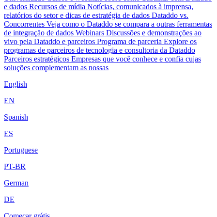
e dados
Recursos de mídia
Notícias, comunicados à imprensa,
relatórios do setor e dicas de estratégia de dados
Dataddo vs.
Concorrentes
Veja como o Dataddo se compara a outras ferramentas
de integração de dados
Webinars
Discussões e demonstrações ao
vivo pela Dataddo e parceiros
Programa de parceria
Explore os
programas de parceiros de tecnologia e consultoria da Dataddo
Parceiros estratégicos
Empresas que você conhece e confia cujas
soluções complementam as nossas
English
EN
Spanish
ES
Portuguese
PT-BR
German
DE
Começar grátis