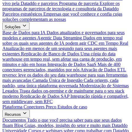
vivo pela Dataddo e parceiros
Programa de parceria
Explore os
programas de parceiros de tecnologia e consultoria da Dataddo
Parceiros estratégicos
Empresas que você conhece e confia cujas
soluções complementam as nossas
Soluções
Base de Dados para IA
Dados atualizados e governados para seus
modelos e agentes
Agentic Data Streaming
Dados em tempo real
sobre os quais seus agentes de IA podem agir
CDC em Tempo Real
Atualização em menos de um segundo para seus agentes mais
exigentes
Replicação de Banco de Dados
Uma cópia do data
warehouse em tempo real, sem afetar sua carga de produção, em
minutos e não em horas
Integração de Dados SaaS
Mais de 400
conectores gerenciados, mantidos por nós
Ativação de Dados
ETL
reverso: leve os dados do seu data warehouse para suas ferramentas
mais avançadas
Camada Única de Ingestão
Cada origem, cada
padrão, uma única plataforma governada
Modernização de Sistemas
Legados
Traga dados on-premise e de mainframe para o seu stack
moderno
Replicação de Dados SAP
Integração rápida e compatível,
sem middleware, sem RFC
Plataforma
Conectores
Preço
Estudos de caso
Recursos
Documentos
Tudo o que você precisa saber para que seus dados
fluam
Blog
Guias, modelos, insights do setor e muito mais
Dataddo
Universidade
Cursos e webinars sobre como trabalhar com Dataddo