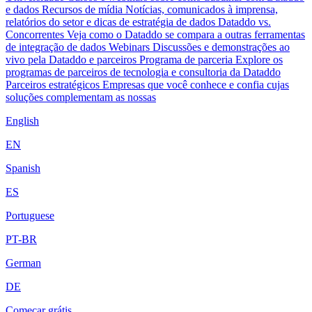
e dados
Recursos de mídia
Notícias, comunicados à imprensa,
relatórios do setor e dicas de estratégia de dados
Dataddo vs.
Concorrentes
Veja como o Dataddo se compara a outras ferramentas
de integração de dados
Webinars
Discussões e demonstrações ao
vivo pela Dataddo e parceiros
Programa de parceria
Explore os
programas de parceiros de tecnologia e consultoria da Dataddo
Parceiros estratégicos
Empresas que você conhece e confia cujas
soluções complementam as nossas
English
EN
Spanish
ES
Portuguese
PT-BR
German
DE
Começar grátis