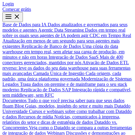
Login
Começar grátis
Base de Dados para IA
Dados atualizados e governados para seus
modelos e agentes
Agentic Data Streaming
Dados em tempo real
sobre os quais seus agentes de IA podem agir
CDC em Tempo Real
Atualização em menos de um segundo para seus agentes mais
exigentes
Replicação de Banco de Dados
Uma cópia do data
warehouse em tempo real, sem afetar sua carga de produção, em
minutos e não em horas
Integração de Dados SaaS
Mais de 400
conectores gerenciados, mantidos por nós
Ativação de Dados
ETL
reverso: leve os dados do seu data warehouse para suas ferramentas
mais avançadas
Camada Única de Ingestão
Cada origem, cada
padrão, uma única plataforma governada
Modernização de Sistemas
Legados
Traga dados on-premise e de mainframe para o seu stack
moderno
Replicação de Dados SAP
Integração rápida e compatível,
sem middleware, sem RFC
Documentos
Tudo o que você precisa saber para que seus dados
fluam
Blog
Guias, modelos, insights do setor e muito mais
Dataddo
Universidade
Cursos e webinars sobre como trabalhar com Dataddo
e dados
Recursos de mídia
Notícias, comunicados à imprensa,
relatórios do setor e dicas de estratégia de dados
Dataddo vs.
Concorrentes
Veja como o Dataddo se compara a outras ferramentas
de integração de dados
Webinars
Discussões e demonstrações ao