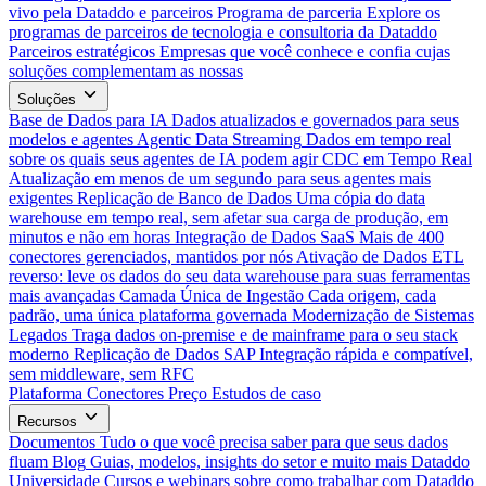
vivo pela Dataddo e parceiros
Programa de parceria
Explore os
programas de parceiros de tecnologia e consultoria da Dataddo
Parceiros estratégicos
Empresas que você conhece e confia cujas
soluções complementam as nossas
Soluções
Base de Dados para IA
Dados atualizados e governados para seus
modelos e agentes
Agentic Data Streaming
Dados em tempo real
sobre os quais seus agentes de IA podem agir
CDC em Tempo Real
Atualização em menos de um segundo para seus agentes mais
exigentes
Replicação de Banco de Dados
Uma cópia do data
warehouse em tempo real, sem afetar sua carga de produção, em
minutos e não em horas
Integração de Dados SaaS
Mais de 400
conectores gerenciados, mantidos por nós
Ativação de Dados
ETL
reverso: leve os dados do seu data warehouse para suas ferramentas
mais avançadas
Camada Única de Ingestão
Cada origem, cada
padrão, uma única plataforma governada
Modernização de Sistemas
Legados
Traga dados on-premise e de mainframe para o seu stack
moderno
Replicação de Dados SAP
Integração rápida e compatível,
sem middleware, sem RFC
Plataforma
Conectores
Preço
Estudos de caso
Recursos
Documentos
Tudo o que você precisa saber para que seus dados
fluam
Blog
Guias, modelos, insights do setor e muito mais
Dataddo
Universidade
Cursos e webinars sobre como trabalhar com Dataddo