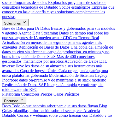
socios
Programas de socios
Explora los programas de socios de
consultoría tecnología de Dataddo
Socios estratégicos
Empresas que
conoce y en las que confía cuyas soluciones complementan las
nuestras
Soluciones
Base de Datos para IA
Datos frescos y gobernados para sus modelos
y agentes
Agentic Data Streaming
Datos en tiempo real sobre los
que sus agentes de IA pueden actuar
CDC en Tiempo Real
Actualización en menos de un segundo para sus agentes más
exigentes
Replicación de Bases de Datos
Una copia del almacén de
datos en vivo sin afectar su carga de producción, en minutos y no
horas
Integración de Datos SaaS
Más de 400 conectores
gestionados, mantenidos por nosotros
Activación de Datos
ETL
inverso: lleve los datos de su almacén a sus herramientas más
avanzadas
Capa de Ingesta Única
Cada origen, cada patrón, una
única plataforma gobernada
Modernización de Sistemas Legacy
Incorpore datos on-premise y de mainframe a su stack moderno
Replicación de Datos SAP
Integración rápida y conforme, sin
middleware, sin RFC
Plataforma
Conectores
Precios
Casos Prácticos
Recursos
Docs
Todo lo que necesita saber para que sus datos fluyan
Blog
Guías, plantillas, información sobre el sector, etc.
Academia
Dataddo
Cursos y webinars sobre cómo tragajar con Dataddo y tus