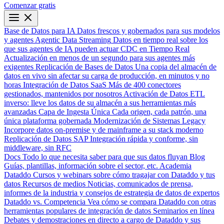
Comenzar gratis
Base de Datos para IA
Datos frescos y gobernados para sus modelos
y agentes
Agentic Data Streaming
Datos en tiempo real sobre los
que sus agentes de IA pueden actuar
CDC en Tiempo Real
Actualización en menos de un segundo para sus agentes más
exigentes
Replicación de Bases de Datos
Una copia del almacén de
datos en vivo sin afectar su carga de producción, en minutos y no
horas
Integración de Datos SaaS
Más de 400 conectores
gestionados, mantenidos por nosotros
Activación de Datos
ETL
inverso: lleve los datos de su almacén a sus herramientas más
avanzadas
Capa de Ingesta Única
Cada origen, cada patrón, una
única plataforma gobernada
Modernización de Sistemas Legacy
Incorpore datos on-premise y de mainframe a su stack moderno
Replicación de Datos SAP
Integración rápida y conforme, sin
middleware, sin RFC
Docs
Todo lo que necesita saber para que sus datos fluyan
Blog
Guías, plantillas, información sobre el sector, etc.
Academia
Dataddo
Cursos y webinars sobre cómo tragajar con Dataddo y tus
datos
Recursos de medios
Noticias, comunicados de prensa,
informes de la industria y consejos de estrategia de datos de expertos
Dataddo vs. Competencia
Vea cómo se compara Dataddo con otras
herramientas populares de integración de datos
Seminarios en línea
Debates y demostraciones en directo a cargo de Dataddo y sus