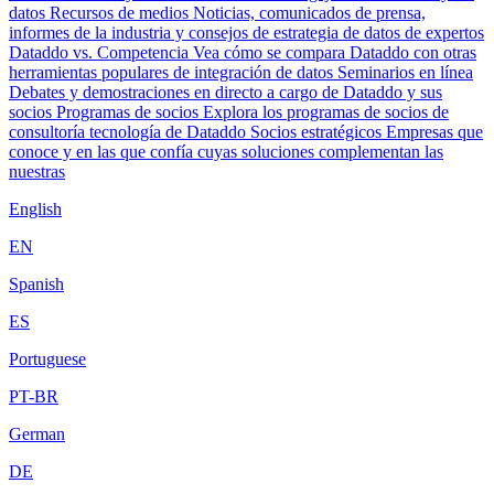
datos
Recursos de medios
Noticias, comunicados de prensa,
informes de la industria y consejos de estrategia de datos de expertos
Dataddo vs. Competencia
Vea cómo se compara Dataddo con otras
herramientas populares de integración de datos
Seminarios en línea
Debates y demostraciones en directo a cargo de Dataddo y sus
socios
Programas de socios
Explora los programas de socios de
consultoría tecnología de Dataddo
Socios estratégicos
Empresas que
conoce y en las que confía cuyas soluciones complementan las
nuestras
English
EN
Spanish
ES
Portuguese
PT-BR
German
DE