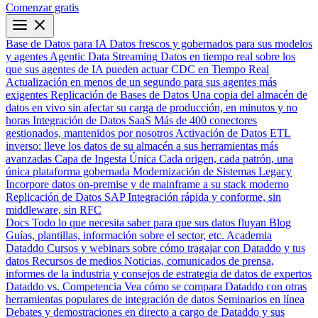
Comenzar gratis
Base de Datos para IA
Datos frescos y gobernados para sus modelos
y agentes
Agentic Data Streaming
Datos en tiempo real sobre los
que sus agentes de IA pueden actuar
CDC en Tiempo Real
Actualización en menos de un segundo para sus agentes más
exigentes
Replicación de Bases de Datos
Una copia del almacén de
datos en vivo sin afectar su carga de producción, en minutos y no
horas
Integración de Datos SaaS
Más de 400 conectores
gestionados, mantenidos por nosotros
Activación de Datos
ETL
inverso: lleve los datos de su almacén a sus herramientas más
avanzadas
Capa de Ingesta Única
Cada origen, cada patrón, una
única plataforma gobernada
Modernización de Sistemas Legacy
Incorpore datos on-premise y de mainframe a su stack moderno
Replicación de Datos SAP
Integración rápida y conforme, sin
middleware, sin RFC
Docs
Todo lo que necesita saber para que sus datos fluyan
Blog
Guías, plantillas, información sobre el sector, etc.
Academia
Dataddo
Cursos y webinars sobre cómo tragajar con Dataddo y tus
datos
Recursos de medios
Noticias, comunicados de prensa,
informes de la industria y consejos de estrategia de datos de expertos
Dataddo vs. Competencia
Vea cómo se compara Dataddo con otras
herramientas populares de integración de datos
Seminarios en línea
Debates y demostraciones en directo a cargo de Dataddo y sus