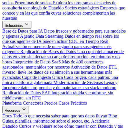
socios
Programas de socios
Explora los programas de socios de
consultoría tecnología de Dataddo
Socios estratégicos
Empresas que
conoce y en las que confía cuyas soluciones complementan las
nuestras
Soluciones
Base de Datos para IA
Datos frescos y gobernados para sus modelos
y agentes
Agentic Data Streaming
Datos en tiempo real sobre los
que sus agentes de IA pueden actuar
CDC en Tiempo Real
Actualización en menos de un segundo para sus agentes más
exigentes
Replicación de Bases de Datos
Una copia del almacén de
datos en vivo sin afectar su carga de producción, en minutos y no
horas
Integración de Datos SaaS
Más de 400 conectores
gestionados, mantenidos por nosotros
Activación de Datos
ETL
inverso: lleve los datos de su almacén a sus herramientas más
avanzadas
Capa de Ingesta Única
Cada origen, cada patrón, una
única plataforma gobernada
Modernización de Sistemas Legacy
Incorpore datos on-premise y de mainframe a su stack moderno
Replicación de Datos SAP
Integración rápida y conforme, sin
middleware, sin RFC
Plataforma
Conectores
Precios
Casos Prácticos
Recursos
Docs
Todo lo que necesita saber para que sus datos fluyan
Blog
Guías, plantillas, información sobre el sector, etc.
Academia
Dataddo
Cursos y webinars sobre cómo tragajar con Dataddo y tus