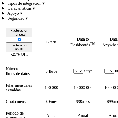
Tipos de integración
▾
Características
▾
Apoyo
▾
Seguridad
▾
Facturación
mensual
Data to
Data
Gratis
TM
Dashboards
Anywher
Facturación
anual
~25% OFF
Número de
fluye
f
3 fluye
flujos de datos
Filas mensuales
100 000
10 000 000
10 000 
extraídas
Cuota mensual
$0/mes
$99
/mes
$99
/m
Periodo de
Anual
Anual
Anua
compromiso