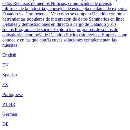
datos
Recursos de medios
Noticias, comunicados de prensa,
informes de la industria y consejos de estrategia de datos de expertos
Dataddo vs. Competencia
Vea cómo se compara Dataddo con otras
herramientas populares de integración de datos
Seminarios en línea
Debates y demostraciones en directo a cargo de Dataddo y sus
socios
Programas de socios
Explora los programas de socios de
consultoría tecnología de Dataddo
Socios estratégicos
Empresas que
conoce y en las que confía cuyas soluciones complementan las
nuestras
English
EN
Spanish
ES
Portuguese
PT-BR
German
DE