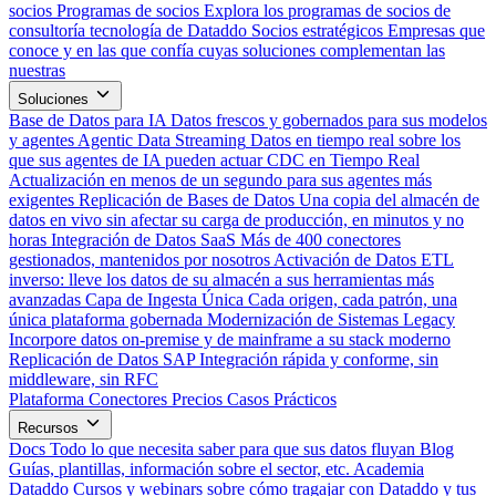
socios
Programas de socios
Explora los programas de socios de
consultoría tecnología de Dataddo
Socios estratégicos
Empresas que
conoce y en las que confía cuyas soluciones complementan las
nuestras
Soluciones
Base de Datos para IA
Datos frescos y gobernados para sus modelos
y agentes
Agentic Data Streaming
Datos en tiempo real sobre los
que sus agentes de IA pueden actuar
CDC en Tiempo Real
Actualización en menos de un segundo para sus agentes más
exigentes
Replicación de Bases de Datos
Una copia del almacén de
datos en vivo sin afectar su carga de producción, en minutos y no
horas
Integración de Datos SaaS
Más de 400 conectores
gestionados, mantenidos por nosotros
Activación de Datos
ETL
inverso: lleve los datos de su almacén a sus herramientas más
avanzadas
Capa de Ingesta Única
Cada origen, cada patrón, una
única plataforma gobernada
Modernización de Sistemas Legacy
Incorpore datos on-premise y de mainframe a su stack moderno
Replicación de Datos SAP
Integración rápida y conforme, sin
middleware, sin RFC
Plataforma
Conectores
Precios
Casos Prácticos
Recursos
Docs
Todo lo que necesita saber para que sus datos fluyan
Blog
Guías, plantillas, información sobre el sector, etc.
Academia
Dataddo
Cursos y webinars sobre cómo tragajar con Dataddo y tus