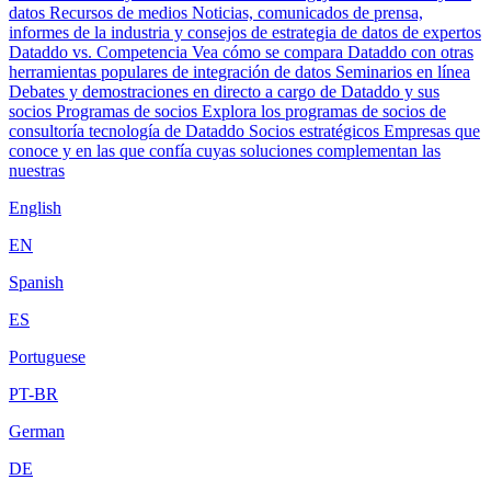
datos
Recursos de medios
Noticias, comunicados de prensa,
informes de la industria y consejos de estrategia de datos de expertos
Dataddo vs. Competencia
Vea cómo se compara Dataddo con otras
herramientas populares de integración de datos
Seminarios en línea
Debates y demostraciones en directo a cargo de Dataddo y sus
socios
Programas de socios
Explora los programas de socios de
consultoría tecnología de Dataddo
Socios estratégicos
Empresas que
conoce y en las que confía cuyas soluciones complementan las
nuestras
English
EN
Spanish
ES
Portuguese
PT-BR
German
DE