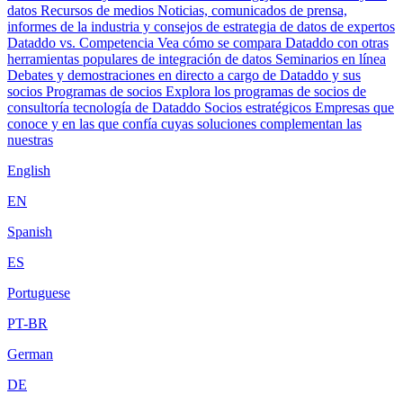
datos
Recursos de medios
Noticias, comunicados de prensa,
informes de la industria y consejos de estrategia de datos de expertos
Dataddo vs. Competencia
Vea cómo se compara Dataddo con otras
herramientas populares de integración de datos
Seminarios en línea
Debates y demostraciones en directo a cargo de Dataddo y sus
socios
Programas de socios
Explora los programas de socios de
consultoría tecnología de Dataddo
Socios estratégicos
Empresas que
conoce y en las que confía cuyas soluciones complementan las
nuestras
English
EN
Spanish
ES
Portuguese
PT-BR
German
DE