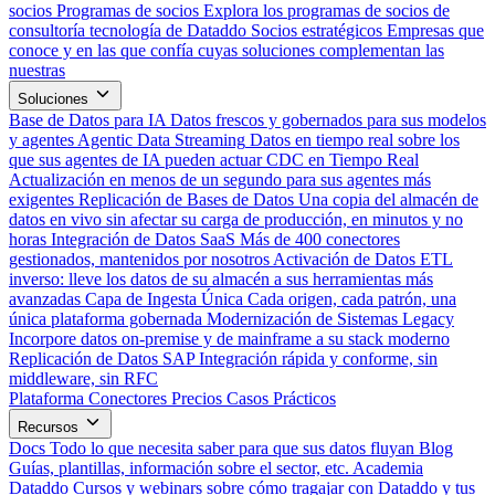
socios
Programas de socios
Explora los programas de socios de
consultoría tecnología de Dataddo
Socios estratégicos
Empresas que
conoce y en las que confía cuyas soluciones complementan las
nuestras
Soluciones
Base de Datos para IA
Datos frescos y gobernados para sus modelos
y agentes
Agentic Data Streaming
Datos en tiempo real sobre los
que sus agentes de IA pueden actuar
CDC en Tiempo Real
Actualización en menos de un segundo para sus agentes más
exigentes
Replicación de Bases de Datos
Una copia del almacén de
datos en vivo sin afectar su carga de producción, en minutos y no
horas
Integración de Datos SaaS
Más de 400 conectores
gestionados, mantenidos por nosotros
Activación de Datos
ETL
inverso: lleve los datos de su almacén a sus herramientas más
avanzadas
Capa de Ingesta Única
Cada origen, cada patrón, una
única plataforma gobernada
Modernización de Sistemas Legacy
Incorpore datos on-premise y de mainframe a su stack moderno
Replicación de Datos SAP
Integración rápida y conforme, sin
middleware, sin RFC
Plataforma
Conectores
Precios
Casos Prácticos
Recursos
Docs
Todo lo que necesita saber para que sus datos fluyan
Blog
Guías, plantillas, información sobre el sector, etc.
Academia
Dataddo
Cursos y webinars sobre cómo tragajar con Dataddo y tus