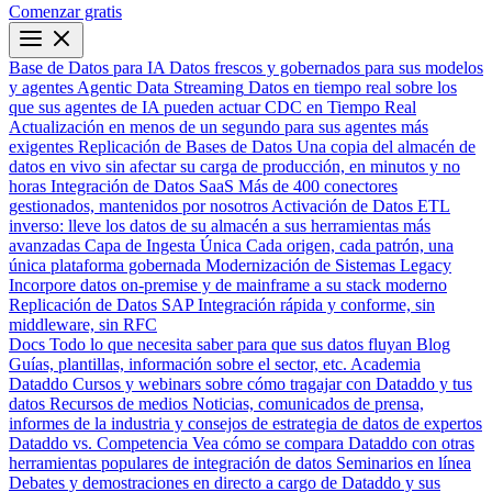
Comenzar gratis
Base de Datos para IA
Datos frescos y gobernados para sus modelos
y agentes
Agentic Data Streaming
Datos en tiempo real sobre los
que sus agentes de IA pueden actuar
CDC en Tiempo Real
Actualización en menos de un segundo para sus agentes más
exigentes
Replicación de Bases de Datos
Una copia del almacén de
datos en vivo sin afectar su carga de producción, en minutos y no
horas
Integración de Datos SaaS
Más de 400 conectores
gestionados, mantenidos por nosotros
Activación de Datos
ETL
inverso: lleve los datos de su almacén a sus herramientas más
avanzadas
Capa de Ingesta Única
Cada origen, cada patrón, una
única plataforma gobernada
Modernización de Sistemas Legacy
Incorpore datos on-premise y de mainframe a su stack moderno
Replicación de Datos SAP
Integración rápida y conforme, sin
middleware, sin RFC
Docs
Todo lo que necesita saber para que sus datos fluyan
Blog
Guías, plantillas, información sobre el sector, etc.
Academia
Dataddo
Cursos y webinars sobre cómo tragajar con Dataddo y tus
datos
Recursos de medios
Noticias, comunicados de prensa,
informes de la industria y consejos de estrategia de datos de expertos
Dataddo vs. Competencia
Vea cómo se compara Dataddo con otras
herramientas populares de integración de datos
Seminarios en línea
Debates y demostraciones en directo a cargo de Dataddo y sus