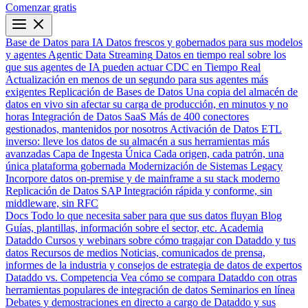
Comenzar gratis
Base de Datos para IA
Datos frescos y gobernados para sus modelos
y agentes
Agentic Data Streaming
Datos en tiempo real sobre los
que sus agentes de IA pueden actuar
CDC en Tiempo Real
Actualización en menos de un segundo para sus agentes más
exigentes
Replicación de Bases de Datos
Una copia del almacén de
datos en vivo sin afectar su carga de producción, en minutos y no
horas
Integración de Datos SaaS
Más de 400 conectores
gestionados, mantenidos por nosotros
Activación de Datos
ETL
inverso: lleve los datos de su almacén a sus herramientas más
avanzadas
Capa de Ingesta Única
Cada origen, cada patrón, una
única plataforma gobernada
Modernización de Sistemas Legacy
Incorpore datos on-premise y de mainframe a su stack moderno
Replicación de Datos SAP
Integración rápida y conforme, sin
middleware, sin RFC
Docs
Todo lo que necesita saber para que sus datos fluyan
Blog
Guías, plantillas, información sobre el sector, etc.
Academia
Dataddo
Cursos y webinars sobre cómo tragajar con Dataddo y tus
datos
Recursos de medios
Noticias, comunicados de prensa,
informes de la industria y consejos de estrategia de datos de expertos
Dataddo vs. Competencia
Vea cómo se compara Dataddo con otras
herramientas populares de integración de datos
Seminarios en línea
Debates y demostraciones en directo a cargo de Dataddo y sus