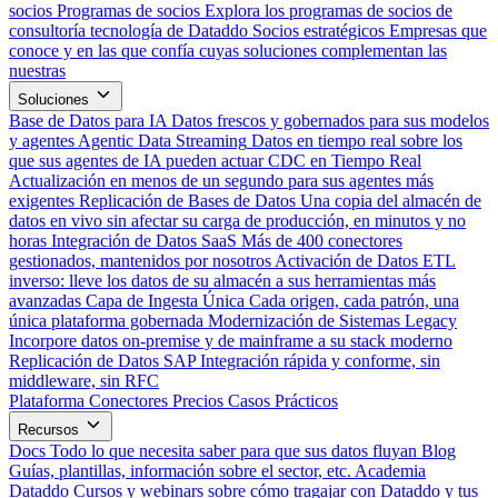
socios
Programas de socios
Explora los programas de socios de
consultoría tecnología de Dataddo
Socios estratégicos
Empresas que
conoce y en las que confía cuyas soluciones complementan las
nuestras
Soluciones
Base de Datos para IA
Datos frescos y gobernados para sus modelos
y agentes
Agentic Data Streaming
Datos en tiempo real sobre los
que sus agentes de IA pueden actuar
CDC en Tiempo Real
Actualización en menos de un segundo para sus agentes más
exigentes
Replicación de Bases de Datos
Una copia del almacén de
datos en vivo sin afectar su carga de producción, en minutos y no
horas
Integración de Datos SaaS
Más de 400 conectores
gestionados, mantenidos por nosotros
Activación de Datos
ETL
inverso: lleve los datos de su almacén a sus herramientas más
avanzadas
Capa de Ingesta Única
Cada origen, cada patrón, una
única plataforma gobernada
Modernización de Sistemas Legacy
Incorpore datos on-premise y de mainframe a su stack moderno
Replicación de Datos SAP
Integración rápida y conforme, sin
middleware, sin RFC
Plataforma
Conectores
Precios
Casos Prácticos
Recursos
Docs
Todo lo que necesita saber para que sus datos fluyan
Blog
Guías, plantillas, información sobre el sector, etc.
Academia
Dataddo
Cursos y webinars sobre cómo tragajar con Dataddo y tus