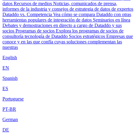
datos
Recursos de medios
Noticias, comunicados de prensa,
informes de la industria y consejos de estrategia de datos de expertos
Dataddo vs. Competencia
Vea cómo se compara Dataddo con otras
herramientas populares de integración de datos
Seminarios en línea
Debates y demostraciones en directo a cargo de Dataddo y sus
socios
Programas de socios
Explora los programas de socios de
consultoría tecnología de Dataddo
Socios estratégicos
Empresas que
conoce y en las que confía cuyas soluciones complementan las
nuestras
English
EN
Spanish
ES
Portuguese
PT-BR
German
DE