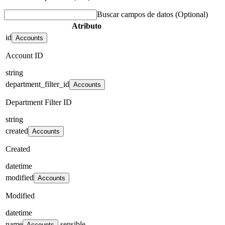
Buscar campos de datos
(Optional)
Atributo
id
Accounts
Account ID
string
department_filter_id
Accounts
Department Filter ID
string
created
Accounts
Created
datetime
modified
Accounts
Modified
datetime
name
sensible
Accounts