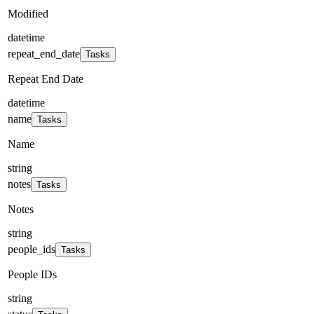
Modified
datetime
repeat_end_date
Tasks
Repeat End Date
datetime
name
Tasks
Name
string
notes
Tasks
Notes
string
people_ids
Tasks
People IDs
string