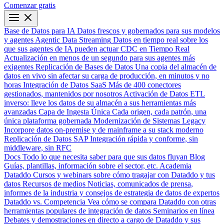
Comenzar gratis
Base de Datos para IA
Datos frescos y gobernados para sus modelos
y agentes
Agentic Data Streaming
Datos en tiempo real sobre los
que sus agentes de IA pueden actuar
CDC en Tiempo Real
Actualización en menos de un segundo para sus agentes más
exigentes
Replicación de Bases de Datos
Una copia del almacén de
datos en vivo sin afectar su carga de producción, en minutos y no
horas
Integración de Datos SaaS
Más de 400 conectores
gestionados, mantenidos por nosotros
Activación de Datos
ETL
inverso: lleve los datos de su almacén a sus herramientas más
avanzadas
Capa de Ingesta Única
Cada origen, cada patrón, una
única plataforma gobernada
Modernización de Sistemas Legacy
Incorpore datos on-premise y de mainframe a su stack moderno
Replicación de Datos SAP
Integración rápida y conforme, sin
middleware, sin RFC
Docs
Todo lo que necesita saber para que sus datos fluyan
Blog
Guías, plantillas, información sobre el sector, etc.
Academia
Dataddo
Cursos y webinars sobre cómo tragajar con Dataddo y tus
datos
Recursos de medios
Noticias, comunicados de prensa,
informes de la industria y consejos de estrategia de datos de expertos
Dataddo vs. Competencia
Vea cómo se compara Dataddo con otras
herramientas populares de integración de datos
Seminarios en línea
Debates y demostraciones en directo a cargo de Dataddo y sus