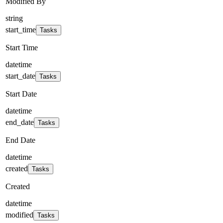
Modified By
string
start_time
Tasks
Start Time
datetime
start_date
Tasks
Start Date
datetime
end_date
Tasks
End Date
datetime
created
Tasks
Created
datetime
modified
Tasks