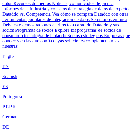
datos
Recursos de medios
Noticias, comunicados de prensa,
informes de la industria y consejos de estrategia de datos de expertos
Dataddo vs. Competencia
Vea cómo se compara Dataddo con otras
herramientas populares de integración de datos
Seminarios en línea
Debates y demostraciones en directo a cargo de Dataddo y sus
socios
Programas de socios
Explora los programas de socios de
consultoría tecnología de Dataddo
Socios estratégicos
Empresas que
conoce y en las que confía cuyas soluciones complementan las
nuestras
English
EN
Spanish
ES
Portuguese
PT-BR
German
DE