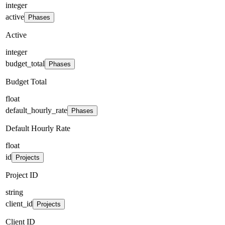
integer
active
Phases
Active
integer
budget_total
Phases
Budget Total
float
default_hourly_rate
Phases
Default Hourly Rate
float
id
Projects
Project ID
string
client_id
Projects
Client ID