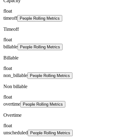
Capacity
float
timeoff
People Rolling Metrics
Timeoff
float
billable
People Rolling Metrics
Billable
float
non_billable
People Rolling Metrics
Non billable
float
overtime
People Rolling Metrics
Overtime
float
unscheduled
People Rolling Metrics