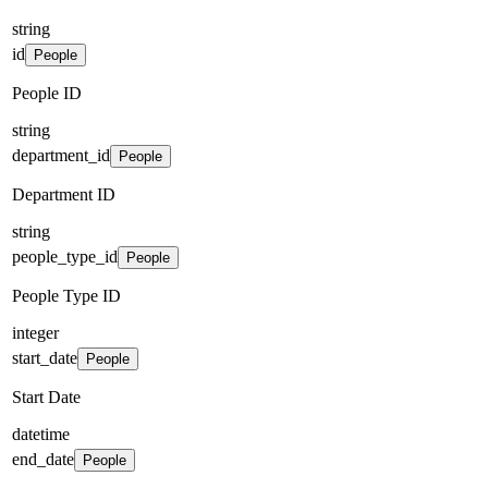
string
id
People
People ID
string
department_id
People
Department ID
string
people_type_id
People
People Type ID
integer
start_date
People
Start Date
datetime
end_date
People