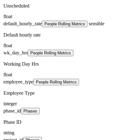
Unscheduled
float
default_hourly_rate
sensible
People Rolling Metrics
Default hourly rate
float
wk_day_hrs
People Rolling Metrics
Working Day Hrs
float
employee_type
People Rolling Metrics
Employee Type
integer
phase_id
Phases
Phase ID
string
project_id