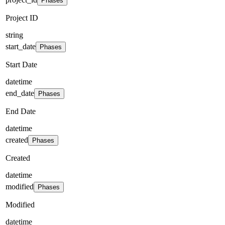
Phases
Project ID
string
start_date
Phases
Start Date
datetime
end_date
Phases
End Date
datetime
created
Phases
Created
datetime
modified
Phases
Modified
datetime