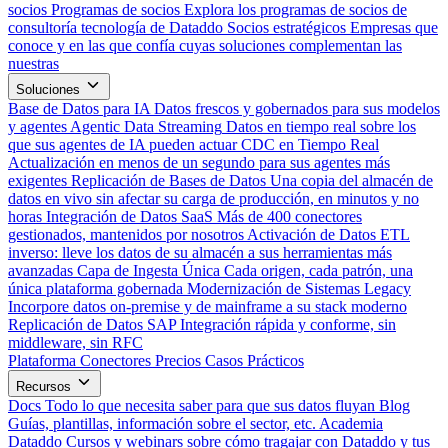
socios
Programas de socios
Explora los programas de socios de
consultoría tecnología de Dataddo
Socios estratégicos
Empresas que
conoce y en las que confía cuyas soluciones complementan las
nuestras
Soluciones
Base de Datos para IA
Datos frescos y gobernados para sus modelos
y agentes
Agentic Data Streaming
Datos en tiempo real sobre los
que sus agentes de IA pueden actuar
CDC en Tiempo Real
Actualización en menos de un segundo para sus agentes más
exigentes
Replicación de Bases de Datos
Una copia del almacén de
datos en vivo sin afectar su carga de producción, en minutos y no
horas
Integración de Datos SaaS
Más de 400 conectores
gestionados, mantenidos por nosotros
Activación de Datos
ETL
inverso: lleve los datos de su almacén a sus herramientas más
avanzadas
Capa de Ingesta Única
Cada origen, cada patrón, una
única plataforma gobernada
Modernización de Sistemas Legacy
Incorpore datos on-premise y de mainframe a su stack moderno
Replicación de Datos SAP
Integración rápida y conforme, sin
middleware, sin RFC
Plataforma
Conectores
Precios
Casos Prácticos
Recursos
Docs
Todo lo que necesita saber para que sus datos fluyan
Blog
Guías, plantillas, información sobre el sector, etc.
Academia
Dataddo
Cursos y webinars sobre cómo tragajar con Dataddo y tus