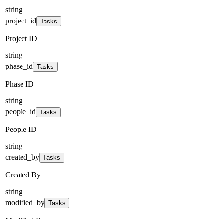
string
project_id
Tasks
Project ID
string
phase_id
Tasks
Phase ID
string
people_id
Tasks
People ID
string
created_by
Tasks
Created By
string
modified_by
Tasks