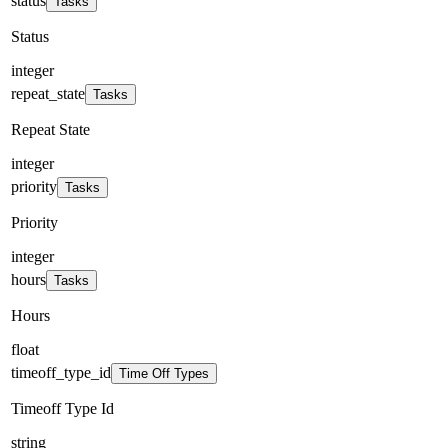
status
Tasks
Status
integer
repeat_state
Tasks
Repeat State
integer
priority
Tasks
Priority
integer
hours
Tasks
Hours
float
timeoff_type_id
Time Off Types
Timeoff Type Id
string