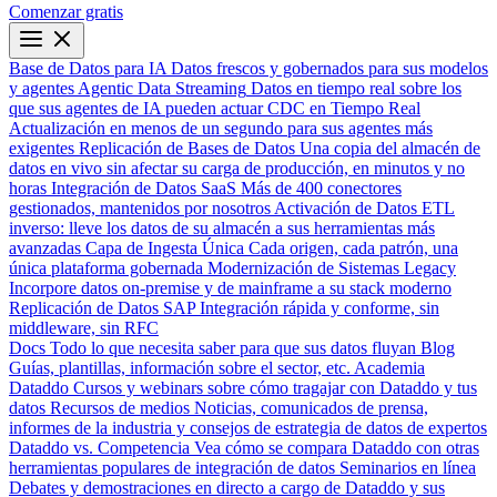
Comenzar gratis
Base de Datos para IA
Datos frescos y gobernados para sus modelos
y agentes
Agentic Data Streaming
Datos en tiempo real sobre los
que sus agentes de IA pueden actuar
CDC en Tiempo Real
Actualización en menos de un segundo para sus agentes más
exigentes
Replicación de Bases de Datos
Una copia del almacén de
datos en vivo sin afectar su carga de producción, en minutos y no
horas
Integración de Datos SaaS
Más de 400 conectores
gestionados, mantenidos por nosotros
Activación de Datos
ETL
inverso: lleve los datos de su almacén a sus herramientas más
avanzadas
Capa de Ingesta Única
Cada origen, cada patrón, una
única plataforma gobernada
Modernización de Sistemas Legacy
Incorpore datos on-premise y de mainframe a su stack moderno
Replicación de Datos SAP
Integración rápida y conforme, sin
middleware, sin RFC
Docs
Todo lo que necesita saber para que sus datos fluyan
Blog
Guías, plantillas, información sobre el sector, etc.
Academia
Dataddo
Cursos y webinars sobre cómo tragajar con Dataddo y tus
datos
Recursos de medios
Noticias, comunicados de prensa,
informes de la industria y consejos de estrategia de datos de expertos
Dataddo vs. Competencia
Vea cómo se compara Dataddo con otras
herramientas populares de integración de datos
Seminarios en línea
Debates y demostraciones en directo a cargo de Dataddo y sus