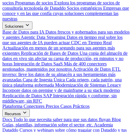
socios
Programas de socios
Explora los programas de socios de
consultoría tecnología de Dataddo
Socios estratégicos
Empresas que
conoce y en las que confía cuyas soluciones complementan las
nuestras
Soluciones
Base de Datos para IA
Datos frescos y gobernados para sus modelos
y agentes
Agentic Data Streaming
Datos en tiempo real sobre los
que sus agentes de IA pueden actuar
CDC en Tiempo Real
Actualización en menos de un segundo para sus agentes más
exigentes
Replicación de Bases de Datos
Una copia del almacén de
datos en vivo sin afectar su carga de producción, en minutos y no
horas
Integración de Datos SaaS
Más de 400 conectores
gestionados, mantenidos por nosotros
Activación de Datos
ETL
inverso: lleve los datos de su almacén a sus herramientas más
avanzadas
Capa de Ingesta Única
Cada origen, cada patrón, una
única plataforma gobernada
Modernización de Sistemas Legacy
Incorpore datos on-premise y de mainframe a su stack moderno
Replicación de Datos SAP
Integración rápida y conforme, sin
middleware, sin RFC
Plataforma
Conectores
Precios
Casos Prácticos
Recursos
Docs
Todo lo que necesita saber para que sus datos fluyan
Blog
Guías, plantillas, información sobre el sector, etc.
Academia
Dataddo
Cursos y webinars sobre cómo tragajar con Dataddo y tus