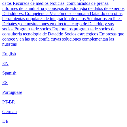
datos
Recursos de medios
Noticias, comunicados de prensa,
informes de la industria y consejos de estrategia de datos de expertos
Dataddo vs. Competencia
Vea cómo se compara Dataddo con otras
herramientas populares de integración de datos
Seminarios en línea
Debates y demostraciones en directo a cargo de Dataddo y sus
socios
Programas de socios
Explora los programas de socios de
consultoría tecnología de Dataddo
Socios estratégicos
Empresas que
conoce y en las que confía cuyas soluciones complementan las
nuestras
English
EN
Spanish
ES
Portuguese
PT-BR
German
DE