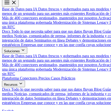
Base de Datos para IA
Datos frescos y gobernados para sus modelos 
menos de un segundo para sus agentes más exigentes
Replicación de 
Más de 400 conectores gestionados, mantenidos por nosotros
Activac
una única plataforma gobernada
Modernización de Sistemas Legacy
sin RFC
Docs
Todo lo que necesita saber para que sus datos fluyan
Blog
Guías
medios
Noticias, comunicados de prensa, informes de la industria y co
integración de datos
Seminarios en línea
Debates y demostraciones en 
estratégicos
Empresas que conoce y en las que confía cuyas solucione
Soluciones
Base de Datos para IA
Datos frescos y gobernados para sus modelos 
menos de un segundo para sus agentes más exigentes
Replicación de 
Más de 400 conectores gestionados, mantenidos por nosotros
Activac
una única plataforma gobernada
Modernización de Sistemas Legacy
sin RFC
Plataforma
Conectores
Precios
Casos Prácticos
Recursos
Docs
Todo lo que necesita saber para que sus datos fluyan
Blog
Guías
medios
Noticias, comunicados de prensa, informes de la industria y co
integración de datos
Seminarios en línea
Debates y demostraciones en 
estratégicos
Empresas que conoce y en las que confía cuyas solucione