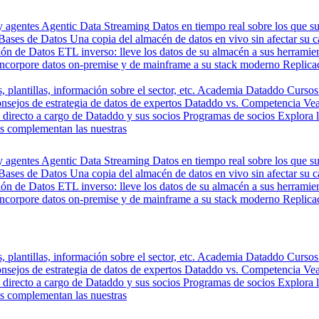
y agentes
Agentic Data Streaming
Datos en tiempo real sobre los que s
Bases de Datos
Una copia del almacén de datos en vivo sin afectar su 
ión de Datos
ETL inverso: lleve los datos de su almacén a sus herrami
Incorpore datos on-premise y de mainframe a su stack moderno
Replica
, plantillas, información sobre el sector, etc.
Academia Dataddo
Cursos
nsejos de estrategia de datos de expertos
Dataddo vs. Competencia
Vea
directo a cargo de Dataddo y sus socios
Programas de socios
Explora 
s complementan las nuestras
y agentes
Agentic Data Streaming
Datos en tiempo real sobre los que s
Bases de Datos
Una copia del almacén de datos en vivo sin afectar su 
ión de Datos
ETL inverso: lleve los datos de su almacén a sus herrami
Incorpore datos on-premise y de mainframe a su stack moderno
Replica
, plantillas, información sobre el sector, etc.
Academia Dataddo
Cursos
nsejos de estrategia de datos de expertos
Dataddo vs. Competencia
Vea
directo a cargo de Dataddo y sus socios
Programas de socios
Explora 
s complementan las nuestras