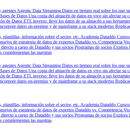
y agentes
Agentic Data Streaming
Datos en tiempo real sobre los que s
Bases de Datos
Una copia del almacén de datos en vivo sin afectar su 
ión de Datos
ETL inverso: lleve los datos de su almacén a sus herrami
Incorpore datos on-premise y de mainframe a su stack moderno
Replica
, plantillas, información sobre el sector, etc.
Academia Dataddo
Cursos
nsejos de estrategia de datos de expertos
Dataddo vs. Competencia
Vea
directo a cargo de Dataddo y sus socios
Programas de socios
Explora 
s complementan las nuestras
y agentes
Agentic Data Streaming
Datos en tiempo real sobre los que s
Bases de Datos
Una copia del almacén de datos en vivo sin afectar su 
ión de Datos
ETL inverso: lleve los datos de su almacén a sus herrami
Incorpore datos on-premise y de mainframe a su stack moderno
Replica
, plantillas, información sobre el sector, etc.
Academia Dataddo
Cursos
nsejos de estrategia de datos de expertos
Dataddo vs. Competencia
Vea
directo a cargo de Dataddo y sus socios
Programas de socios
Explora 
s complementan las nuestras