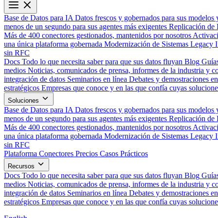
Base de Datos para IA
Datos frescos y gobernados para sus modelos 
menos de un segundo para sus agentes más exigentes
Replicación de 
Más de 400 conectores gestionados, mantenidos por nosotros
Activac
una única plataforma gobernada
Modernización de Sistemas Legacy
sin RFC
Docs
Todo lo que necesita saber para que sus datos fluyan
Blog
Guías
medios
Noticias, comunicados de prensa, informes de la industria y co
integración de datos
Seminarios en línea
Debates y demostraciones en 
estratégicos
Empresas que conoce y en las que confía cuyas solucione
Soluciones
Base de Datos para IA
Datos frescos y gobernados para sus modelos 
menos de un segundo para sus agentes más exigentes
Replicación de 
Más de 400 conectores gestionados, mantenidos por nosotros
Activac
una única plataforma gobernada
Modernización de Sistemas Legacy
sin RFC
Plataforma
Conectores
Precios
Casos Prácticos
Recursos
Docs
Todo lo que necesita saber para que sus datos fluyan
Blog
Guías
medios
Noticias, comunicados de prensa, informes de la industria y co
integración de datos
Seminarios en línea
Debates y demostraciones en 
estratégicos
Empresas que conoce y en las que confía cuyas solucione