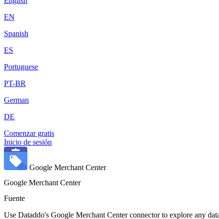
English
EN
Spanish
ES
Portuguese
PT-BR
German
DE
Comenzar gratis
Inicio de sesión
Google Merchant Center
Google Merchant Center
Fuente
Use Dataddo's Google Merchant Center connector to explore any data a