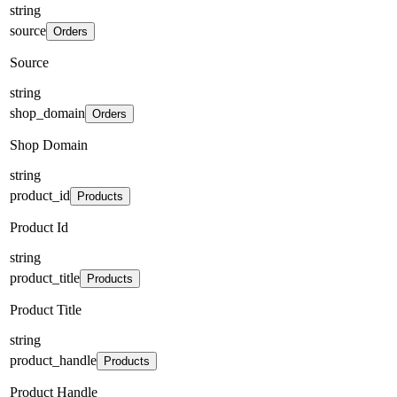
string
source
Orders
Source
string
shop_domain
Orders
Shop Domain
string
product_id
Products
Product Id
string
product_title
Products
Product Title
string
product_handle
Products
Product Handle