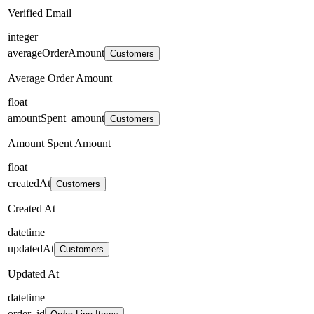
Verified Email
integer
averageOrderAmount
Customers
Average Order Amount
float
amountSpent_amount
Customers
Amount Spent Amount
float
createdAt
Customers
Created At
datetime
updatedAt
Customers
Updated At
datetime
order_id