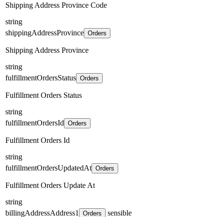
Shipping Address Province Code
string
shippingAddressProvince
Orders
Shipping Address Province
string
fulfillmentOrdersStatus
Orders
Fulfillment Orders Status
string
fulfillmentOrdersId
Orders
Fulfillment Orders Id
string
fulfillmentOrdersUpdatedAt
Orders
Fulfillment Orders Update At
string
billingAddressAddress1
sensible
Orders