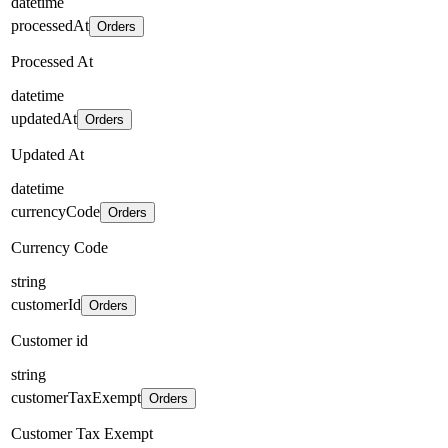
datetime
processedAt
Orders
Processed At
datetime
updatedAt
Orders
Updated At
datetime
currencyCode
Orders
Currency Code
string
customerId
Orders
Customer id
string
customerTaxExempt
Orders
Customer Tax Exempt