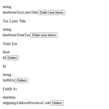
string
lineItemsTaxLinesTitle
Order Line Items
Tax Lines Title
string
lineItemsTotalTax
Order Line Items
Total Tax
float
id
Orders
Id
string
fulfillAt
Orders
Fulfill At
datetime
shippingAddressProvinceCode
Orders