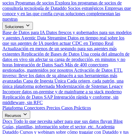
socios
Programas de socios
Explora los programas de socios de
consultoría tecnología de Dataddo
Socios estratégicos
Empresas que
conoce y en las que confía cuyas soluciones complementan las
nuestras
Soluciones
Base de Datos para IA
Datos frescos y gobernados para sus modelos
y agentes
Agentic Data Streaming
Datos en tiempo real sobre los
que sus agentes de IA pueden actuar
CDC en Tiempo Real
Actualización en menos de un segundo para sus agentes más
exigentes
Replicación de Bases de Datos
Una copia del almacén de
datos en vivo sin afectar su carga de producción, en minutos y no
horas
Integración de Datos SaaS
Más de 400 conectores
gestionados, mantenidos por nosotros
Activación de Datos
ETL
inverso: lleve los datos de su almacén a sus herramientas más
avanzadas
Capa de Ingesta Única
Cada origen, cada patrón, una
única plataforma gobernada
Modernización de Sistemas Legacy
Incorpore datos on-premise y de mainframe a su stack moderno
Replicación de Datos SAP
Integración rápida y conforme, sin
middleware, sin RFC
Plataforma
Conectores
Precios
Casos Prácticos
Recursos
Docs
Todo lo que necesita saber para que sus datos fluyan
Blog
Guías, plantillas, información sobre el sector, etc.
Academia
Dataddo
Cursos y webinars sobre cómo tragajar con Dataddo y tus