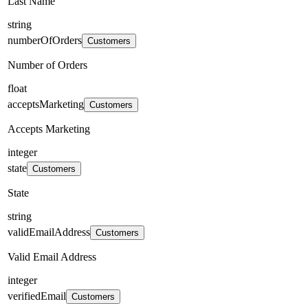
Last Name
string
numberOfOrders
Customers
Number of Orders
float
acceptsMarketing
Customers
Accepts Marketing
integer
state
Customers
State
string
validEmailAddress
Customers
Valid Email Address
integer
verifiedEmail
Customers