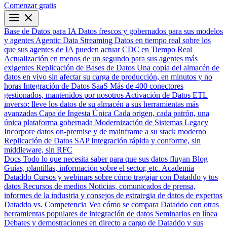
Comenzar gratis
Base de Datos para IA
Datos frescos y gobernados para sus modelos
y agentes
Agentic Data Streaming
Datos en tiempo real sobre los
que sus agentes de IA pueden actuar
CDC en Tiempo Real
Actualización en menos de un segundo para sus agentes más
exigentes
Replicación de Bases de Datos
Una copia del almacén de
datos en vivo sin afectar su carga de producción, en minutos y no
horas
Integración de Datos SaaS
Más de 400 conectores
gestionados, mantenidos por nosotros
Activación de Datos
ETL
inverso: lleve los datos de su almacén a sus herramientas más
avanzadas
Capa de Ingesta Única
Cada origen, cada patrón, una
única plataforma gobernada
Modernización de Sistemas Legacy
Incorpore datos on-premise y de mainframe a su stack moderno
Replicación de Datos SAP
Integración rápida y conforme, sin
middleware, sin RFC
Docs
Todo lo que necesita saber para que sus datos fluyan
Blog
Guías, plantillas, información sobre el sector, etc.
Academia
Dataddo
Cursos y webinars sobre cómo tragajar con Dataddo y tus
datos
Recursos de medios
Noticias, comunicados de prensa,
informes de la industria y consejos de estrategia de datos de expertos
Dataddo vs. Competencia
Vea cómo se compara Dataddo con otras
herramientas populares de integración de datos
Seminarios en línea
Debates y demostraciones en directo a cargo de Dataddo y sus