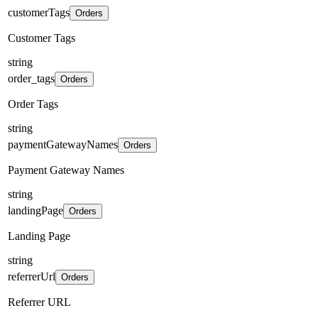
customerTags
Orders
Customer Tags
string
order_tags
Orders
Order Tags
string
paymentGatewayNames
Orders
Payment Gateway Names
string
landingPage
Orders
Landing Page
string
referrerUrl
Orders
Referrer URL