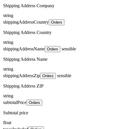
Shipping Address Company
string
shippingAddressCountry
Orders
Shipping Address Country
string
shippingAddressName
sensible
Orders
Shipping Address Name
string
shippingAddressZip
sensible
Orders
Shipping Address ZIP
string
subtotalPrice
Orders
Subtotal price
float