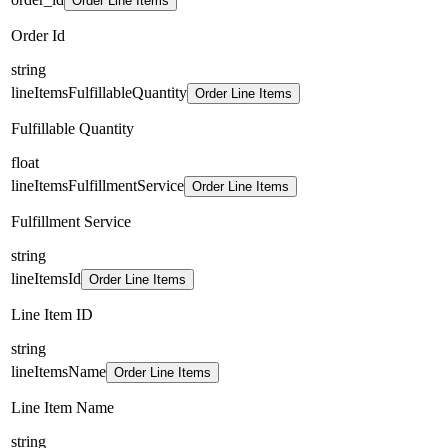
Order Line Items
Order Id
string
lineItemsFulfillableQuantity
Order Line Items
Fulfillable Quantity
float
lineItemsFulfillmentService
Order Line Items
Fulfillment Service
string
lineItemsId
Order Line Items
Line Item ID
string
lineItemsName
Order Line Items
Line Item Name
string