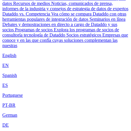
datos
Recursos de medios
Noticias, comunicados de prensa,
informes de la industria y consejos de estrategia de datos de expertos
Dataddo vs. Competencia
Vea cómo se compara Dataddo con otras
herramientas populares de integración de datos
Seminarios en línea
Debates y demostraciones en directo a cargo de Dataddo y sus
socios
Programas de socios
Explora los programas de socios de
consultoría tecnología de Dataddo
Socios estratégicos
Empresas que
conoce y en las que confía cuyas soluciones complementan las
nuestras
English
EN
Spanish
ES
Portuguese
PT-BR
German
DE