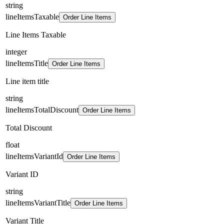
string
lineItemsTaxable
Order Line Items
Line Items Taxable
integer
lineItemsTitle
Order Line Items
Line item title
string
lineItemsTotalDiscount
Order Line Items
Total Discount
float
lineItemsVariantId
Order Line Items
Variant ID
string
lineItemsVariantTitle
Order Line Items
Variant Title