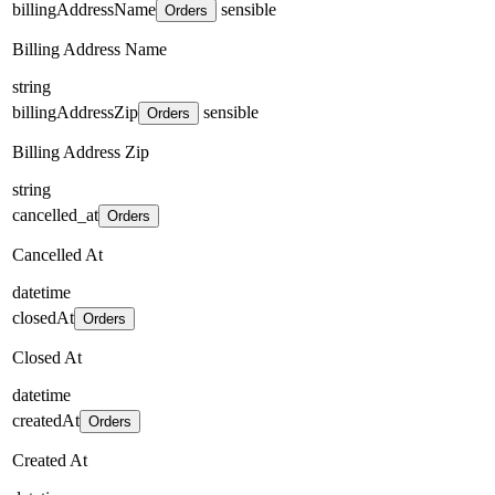
billingAddressName
sensible
Orders
Billing Address Name
string
billingAddressZip
sensible
Orders
Billing Address Zip
string
cancelled_at
Orders
Cancelled At
datetime
closedAt
Orders
Closed At
datetime
createdAt
Orders
Created At