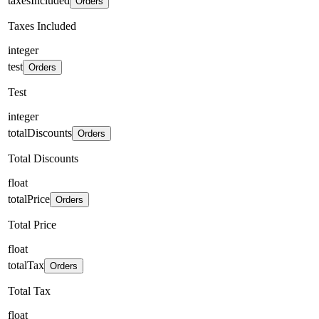
taxesIncluded
Orders
Taxes Included
integer
test
Orders
Test
integer
totalDiscounts
Orders
Total Discounts
float
totalPrice
Orders
Total Price
float
totalTax
Orders
Total Tax
float