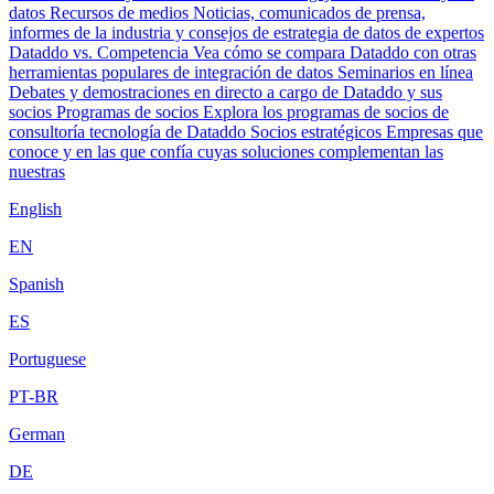
datos
Recursos de medios
Noticias, comunicados de prensa,
informes de la industria y consejos de estrategia de datos de expertos
Dataddo vs. Competencia
Vea cómo se compara Dataddo con otras
herramientas populares de integración de datos
Seminarios en línea
Debates y demostraciones en directo a cargo de Dataddo y sus
socios
Programas de socios
Explora los programas de socios de
consultoría tecnología de Dataddo
Socios estratégicos
Empresas que
conoce y en las que confía cuyas soluciones complementan las
nuestras
English
EN
Spanish
ES
Portuguese
PT-BR
German
DE