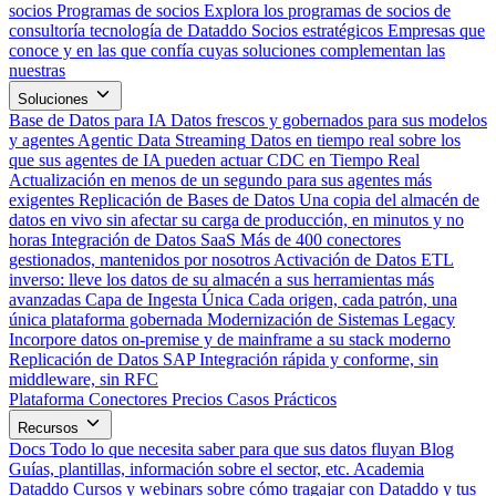
socios
Programas de socios
Explora los programas de socios de
consultoría tecnología de Dataddo
Socios estratégicos
Empresas que
conoce y en las que confía cuyas soluciones complementan las
nuestras
Soluciones
Base de Datos para IA
Datos frescos y gobernados para sus modelos
y agentes
Agentic Data Streaming
Datos en tiempo real sobre los
que sus agentes de IA pueden actuar
CDC en Tiempo Real
Actualización en menos de un segundo para sus agentes más
exigentes
Replicación de Bases de Datos
Una copia del almacén de
datos en vivo sin afectar su carga de producción, en minutos y no
horas
Integración de Datos SaaS
Más de 400 conectores
gestionados, mantenidos por nosotros
Activación de Datos
ETL
inverso: lleve los datos de su almacén a sus herramientas más
avanzadas
Capa de Ingesta Única
Cada origen, cada patrón, una
única plataforma gobernada
Modernización de Sistemas Legacy
Incorpore datos on-premise y de mainframe a su stack moderno
Replicación de Datos SAP
Integración rápida y conforme, sin
middleware, sin RFC
Plataforma
Conectores
Precios
Casos Prácticos
Recursos
Docs
Todo lo que necesita saber para que sus datos fluyan
Blog
Guías, plantillas, información sobre el sector, etc.
Academia
Dataddo
Cursos y webinars sobre cómo tragajar con Dataddo y tus