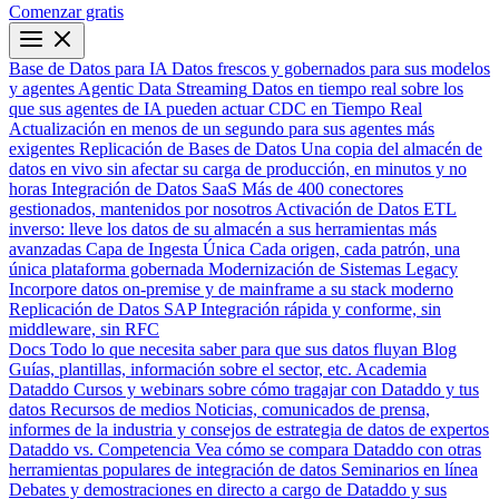
Comenzar gratis
Base de Datos para IA
Datos frescos y gobernados para sus modelos
y agentes
Agentic Data Streaming
Datos en tiempo real sobre los
que sus agentes de IA pueden actuar
CDC en Tiempo Real
Actualización en menos de un segundo para sus agentes más
exigentes
Replicación de Bases de Datos
Una copia del almacén de
datos en vivo sin afectar su carga de producción, en minutos y no
horas
Integración de Datos SaaS
Más de 400 conectores
gestionados, mantenidos por nosotros
Activación de Datos
ETL
inverso: lleve los datos de su almacén a sus herramientas más
avanzadas
Capa de Ingesta Única
Cada origen, cada patrón, una
única plataforma gobernada
Modernización de Sistemas Legacy
Incorpore datos on-premise y de mainframe a su stack moderno
Replicación de Datos SAP
Integración rápida y conforme, sin
middleware, sin RFC
Docs
Todo lo que necesita saber para que sus datos fluyan
Blog
Guías, plantillas, información sobre el sector, etc.
Academia
Dataddo
Cursos y webinars sobre cómo tragajar con Dataddo y tus
datos
Recursos de medios
Noticias, comunicados de prensa,
informes de la industria y consejos de estrategia de datos de expertos
Dataddo vs. Competencia
Vea cómo se compara Dataddo con otras
herramientas populares de integración de datos
Seminarios en línea
Debates y demostraciones en directo a cargo de Dataddo y sus