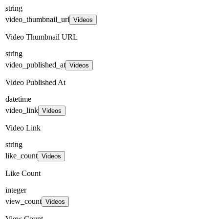
string
video_thumbnail_url
Videos
Video Thumbnail URL
string
video_published_at
Videos
Video Published At
datetime
video_link
Videos
Video Link
string
like_count
Videos
Like Count
integer
view_count
Videos
View Count