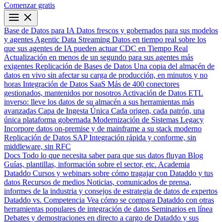
Comenzar gratis
Base de Datos para IA
Datos frescos y gobernados para sus modelos
y agentes
Agentic Data Streaming
Datos en tiempo real sobre los
que sus agentes de IA pueden actuar
CDC en Tiempo Real
Actualización en menos de un segundo para sus agentes más
exigentes
Replicación de Bases de Datos
Una copia del almacén de
datos en vivo sin afectar su carga de producción, en minutos y no
horas
Integración de Datos SaaS
Más de 400 conectores
gestionados, mantenidos por nosotros
Activación de Datos
ETL
inverso: lleve los datos de su almacén a sus herramientas más
avanzadas
Capa de Ingesta Única
Cada origen, cada patrón, una
única plataforma gobernada
Modernización de Sistemas Legacy
Incorpore datos on-premise y de mainframe a su stack moderno
Replicación de Datos SAP
Integración rápida y conforme, sin
middleware, sin RFC
Docs
Todo lo que necesita saber para que sus datos fluyan
Blog
Guías, plantillas, información sobre el sector, etc.
Academia
Dataddo
Cursos y webinars sobre cómo tragajar con Dataddo y tus
datos
Recursos de medios
Noticias, comunicados de prensa,
informes de la industria y consejos de estrategia de datos de expertos
Dataddo vs. Competencia
Vea cómo se compara Dataddo con otras
herramientas populares de integración de datos
Seminarios en línea
Debates y demostraciones en directo a cargo de Dataddo y sus