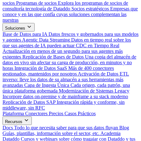
socios
Programas de socios
Explora los programas de socios de
consultoría tecnología de Dataddo
Socios estratégicos
Empresas que
conoce y en las que confía cuyas soluciones complementan las
nuestras
Soluciones
Base de Datos para IA
Datos frescos y gobernados para sus modelos
y agentes
Agentic Data Streaming
Datos en tiempo real sobre los
que sus agentes de IA pueden actuar
CDC en Tiempo Real
Actualización en menos de un segundo para sus agentes más
exigentes
Replicación de Bases de Datos
Una copia del almacén de
datos en vivo sin afectar su carga de producción, en minutos y no
horas
Integración de Datos SaaS
Más de 400 conectores
gestionados, mantenidos por nosotros
Activación de Datos
ETL
inverso: lleve los datos de su almacén a sus herramientas más
avanzadas
Capa de Ingesta Única
Cada origen, cada patrón, una
única plataforma gobernada
Modernización de Sistemas Legacy
Incorpore datos on-premise y de mainframe a su stack moderno
Replicación de Datos SAP
Integración rápida y conforme, sin
middleware, sin RFC
Plataforma
Conectores
Precios
Casos Prácticos
Recursos
Docs
Todo lo que necesita saber para que sus datos fluyan
Blog
Guías, plantillas, información sobre el sector, etc.
Academia
Dataddo
Cursos y webinars sobre cómo tragajar con Dataddo y tus