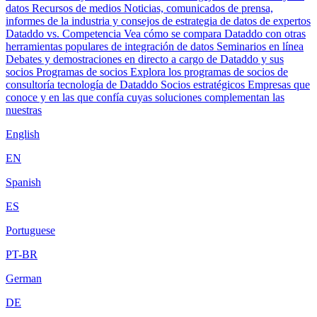
datos
Recursos de medios
Noticias, comunicados de prensa,
informes de la industria y consejos de estrategia de datos de expertos
Dataddo vs. Competencia
Vea cómo se compara Dataddo con otras
herramientas populares de integración de datos
Seminarios en línea
Debates y demostraciones en directo a cargo de Dataddo y sus
socios
Programas de socios
Explora los programas de socios de
consultoría tecnología de Dataddo
Socios estratégicos
Empresas que
conoce y en las que confía cuyas soluciones complementan las
nuestras
English
EN
Spanish
ES
Portuguese
PT-BR
German
DE