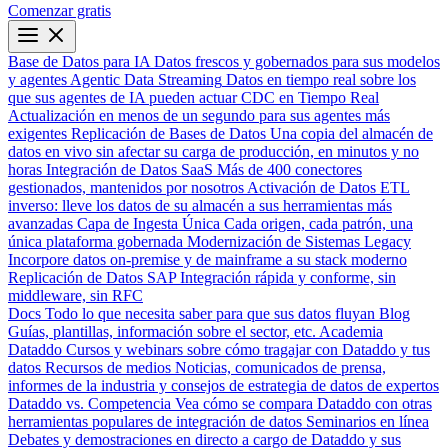
Comenzar gratis
Base de Datos para IA
Datos frescos y gobernados para sus modelos
y agentes
Agentic Data Streaming
Datos en tiempo real sobre los
que sus agentes de IA pueden actuar
CDC en Tiempo Real
Actualización en menos de un segundo para sus agentes más
exigentes
Replicación de Bases de Datos
Una copia del almacén de
datos en vivo sin afectar su carga de producción, en minutos y no
horas
Integración de Datos SaaS
Más de 400 conectores
gestionados, mantenidos por nosotros
Activación de Datos
ETL
inverso: lleve los datos de su almacén a sus herramientas más
avanzadas
Capa de Ingesta Única
Cada origen, cada patrón, una
única plataforma gobernada
Modernización de Sistemas Legacy
Incorpore datos on-premise y de mainframe a su stack moderno
Replicación de Datos SAP
Integración rápida y conforme, sin
middleware, sin RFC
Docs
Todo lo que necesita saber para que sus datos fluyan
Blog
Guías, plantillas, información sobre el sector, etc.
Academia
Dataddo
Cursos y webinars sobre cómo tragajar con Dataddo y tus
datos
Recursos de medios
Noticias, comunicados de prensa,
informes de la industria y consejos de estrategia de datos de expertos
Dataddo vs. Competencia
Vea cómo se compara Dataddo con otras
herramientas populares de integración de datos
Seminarios en línea
Debates y demostraciones en directo a cargo de Dataddo y sus