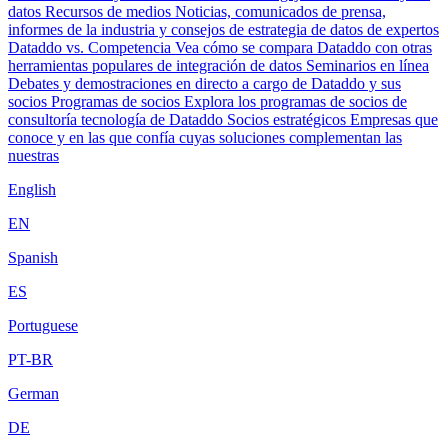
datos
Recursos de medios
Noticias, comunicados de prensa,
informes de la industria y consejos de estrategia de datos de expertos
Dataddo vs. Competencia
Vea cómo se compara Dataddo con otras
herramientas populares de integración de datos
Seminarios en línea
Debates y demostraciones en directo a cargo de Dataddo y sus
socios
Programas de socios
Explora los programas de socios de
consultoría tecnología de Dataddo
Socios estratégicos
Empresas que
conoce y en las que confía cuyas soluciones complementan las
nuestras
English
EN
Spanish
ES
Portuguese
PT-BR
German
DE