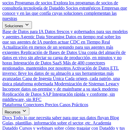
socios
Programas de socios
Explora los programas de socios de
consultoría tecnología de Dataddo
Socios estratégicos
Empresas que
conoce y en las que confía cuyas soluciones complementan las
nuestras
Soluciones
Base de Datos para IA
Datos frescos y gobernados para sus modelos
y agentes
Agentic Data Streaming
Datos en tiempo real sobre los
que sus agentes de IA pueden actuar
CDC en Tiempo Real
Actualización en menos de un segundo para sus agentes más
exigentes
Replicación de Bases de Datos
Una copia del almacén de
datos en vivo sin afectar su carga de producción, en minutos y no
horas
Integración de Datos SaaS
Más de 400 conectores
gestionados, mantenidos por nosotros
Activación de Datos
ETL
inverso: lleve los datos de su almacén a sus herramientas más
avanzadas
Capa de Ingesta Única
Cada origen, cada patrón, una
única plataforma gobernada
Modernización de Sistemas Legacy
Incorpore datos on-premise y de mainframe a su stack moderno
Replicación de Datos SAP
Integración rápida y conforme, sin
middleware, sin RFC
Plataforma
Conectores
Precios
Casos Prácticos
Recursos
Docs
Todo lo que necesita saber para que sus datos fluyan
Blog
Guías, plantillas, información sobre el sector, etc.
Academia
Dataddo
Cursos y webinars sobre cómo tragajar con Dataddo y tus