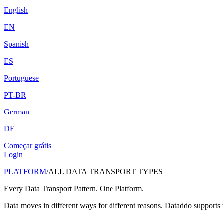
English
EN
Spanish
ES
Portuguese
PT-BR
German
DE
Começar grátis
Login
PLATFORM
/
ALL DATA TRANSPORT TYPES
Every Data Transport Pattern. One Platform.
Data moves in different ways for different reasons. Dataddo supports t