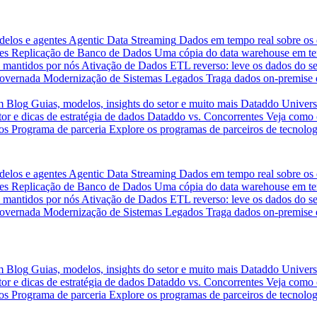
delos e agentes
Agentic Data Streaming
Dados em tempo real sobre os 
es
Replicação de Banco de Dados
Uma cópia do data warehouse em tem
 mantidos por nós
Ativação de Dados
ETL reverso: leve os dados do s
governada
Modernização de Sistemas Legados
Traga dados on-premise 
m
Blog
Guias, modelos, insights do setor e muito mais
Dataddo Univers
or e dicas de estratégia de dados
Dataddo vs. Concorrentes
Veja como 
os
Programa de parceria
Explore os programas de parceiros de tecnolog
delos e agentes
Agentic Data Streaming
Dados em tempo real sobre os 
es
Replicação de Banco de Dados
Uma cópia do data warehouse em tem
 mantidos por nós
Ativação de Dados
ETL reverso: leve os dados do s
governada
Modernização de Sistemas Legados
Traga dados on-premise 
m
Blog
Guias, modelos, insights do setor e muito mais
Dataddo Univers
or e dicas de estratégia de dados
Dataddo vs. Concorrentes
Veja como 
os
Programa de parceria
Explore os programas de parceiros de tecnolog