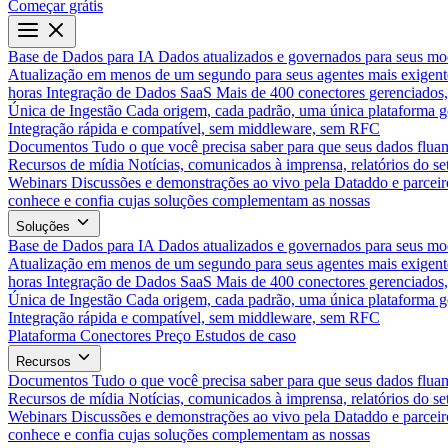
Começar grátis
Base de Dados para IA
Dados atualizados e governados para seus mo
Atualização em menos de um segundo para seus agentes mais exigent
horas
Integração de Dados SaaS
Mais de 400 conectores gerenciados,
Única de Ingestão
Cada origem, cada padrão, uma única plataforma 
Integração rápida e compatível, sem middleware, sem RFC
Documentos
Tudo o que você precisa saber para que seus dados flua
Recursos de mídia
Notícias, comunicados à imprensa, relatórios do set
Webinars
Discussões e demonstrações ao vivo pela Dataddo e parceir
conhece e confia cujas soluções complementam as nossas
Soluções
Base de Dados para IA
Dados atualizados e governados para seus mo
Atualização em menos de um segundo para seus agentes mais exigent
horas
Integração de Dados SaaS
Mais de 400 conectores gerenciados,
Única de Ingestão
Cada origem, cada padrão, uma única plataforma 
Integração rápida e compatível, sem middleware, sem RFC
Plataforma
Conectores
Preço
Estudos de caso
Recursos
Documentos
Tudo o que você precisa saber para que seus dados flua
Recursos de mídia
Notícias, comunicados à imprensa, relatórios do set
Webinars
Discussões e demonstrações ao vivo pela Dataddo e parceir
conhece e confia cujas soluções complementam as nossas