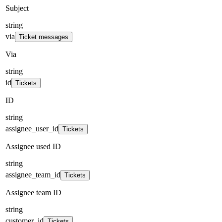
Subject
string
via
Ticket messages
Via
string
id
Tickets
ID
string
assignee_user_id
Tickets
Assignee used ID
string
assignee_team_id
Tickets
Assignee team ID
string
customer_id
Tickets