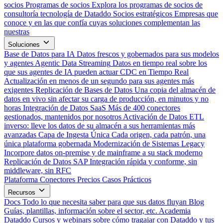
socios
Programas de socios
Explora los programas de socios de
consultoría tecnología de Dataddo
Socios estratégicos
Empresas que
conoce y en las que confía cuyas soluciones complementan las
nuestras
Soluciones
Base de Datos para IA
Datos frescos y gobernados para sus modelos
y agentes
Agentic Data Streaming
Datos en tiempo real sobre los
que sus agentes de IA pueden actuar
CDC en Tiempo Real
Actualización en menos de un segundo para sus agentes más
exigentes
Replicación de Bases de Datos
Una copia del almacén de
datos en vivo sin afectar su carga de producción, en minutos y no
horas
Integración de Datos SaaS
Más de 400 conectores
gestionados, mantenidos por nosotros
Activación de Datos
ETL
inverso: lleve los datos de su almacén a sus herramientas más
avanzadas
Capa de Ingesta Única
Cada origen, cada patrón, una
única plataforma gobernada
Modernización de Sistemas Legacy
Incorpore datos on-premise y de mainframe a su stack moderno
Replicación de Datos SAP
Integración rápida y conforme, sin
middleware, sin RFC
Plataforma
Conectores
Precios
Casos Prácticos
Recursos
Docs
Todo lo que necesita saber para que sus datos fluyan
Blog
Guías, plantillas, información sobre el sector, etc.
Academia
Dataddo
Cursos y webinars sobre cómo tragajar con Dataddo y tus