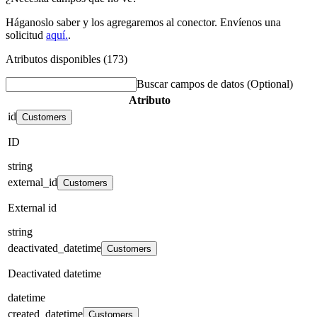
Háganoslo saber y los agregaremos al conector. Envíenos una
solicitud
aquí.
.
Atributos disponibles (173)
Buscar campos de datos
(Optional)
Atributo
id
Customers
ID
string
external_id
Customers
External id
string
deactivated_datetime
Customers
Deactivated datetime
datetime
created_datetime
Customers