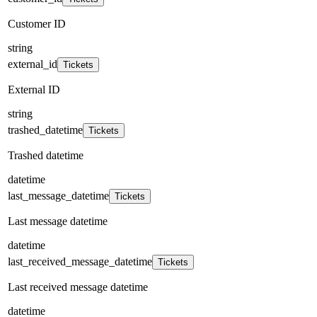
Customer ID
string
external_id
Tickets
External ID
string
trashed_datetime
Tickets
Trashed datetime
datetime
last_message_datetime
Tickets
Last message datetime
datetime
last_received_message_datetime
Tickets
Last received message datetime
datetime