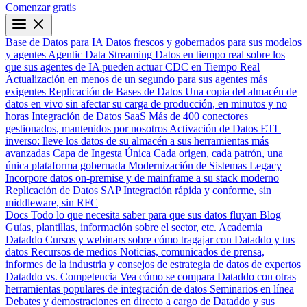
Comenzar gratis
Base de Datos para IA
Datos frescos y gobernados para sus modelos
y agentes
Agentic Data Streaming
Datos en tiempo real sobre los
que sus agentes de IA pueden actuar
CDC en Tiempo Real
Actualización en menos de un segundo para sus agentes más
exigentes
Replicación de Bases de Datos
Una copia del almacén de
datos en vivo sin afectar su carga de producción, en minutos y no
horas
Integración de Datos SaaS
Más de 400 conectores
gestionados, mantenidos por nosotros
Activación de Datos
ETL
inverso: lleve los datos de su almacén a sus herramientas más
avanzadas
Capa de Ingesta Única
Cada origen, cada patrón, una
única plataforma gobernada
Modernización de Sistemas Legacy
Incorpore datos on-premise y de mainframe a su stack moderno
Replicación de Datos SAP
Integración rápida y conforme, sin
middleware, sin RFC
Docs
Todo lo que necesita saber para que sus datos fluyan
Blog
Guías, plantillas, información sobre el sector, etc.
Academia
Dataddo
Cursos y webinars sobre cómo tragajar con Dataddo y tus
datos
Recursos de medios
Noticias, comunicados de prensa,
informes de la industria y consejos de estrategia de datos de expertos
Dataddo vs. Competencia
Vea cómo se compara Dataddo con otras
herramientas populares de integración de datos
Seminarios en línea
Debates y demostraciones en directo a cargo de Dataddo y sus