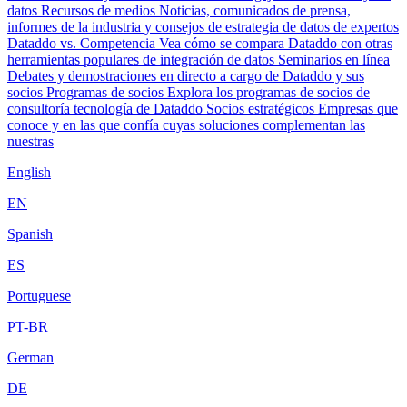
datos
Recursos de medios
Noticias, comunicados de prensa,
informes de la industria y consejos de estrategia de datos de expertos
Dataddo vs. Competencia
Vea cómo se compara Dataddo con otras
herramientas populares de integración de datos
Seminarios en línea
Debates y demostraciones en directo a cargo de Dataddo y sus
socios
Programas de socios
Explora los programas de socios de
consultoría tecnología de Dataddo
Socios estratégicos
Empresas que
conoce y en las que confía cuyas soluciones complementan las
nuestras
English
EN
Spanish
ES
Portuguese
PT-BR
German
DE