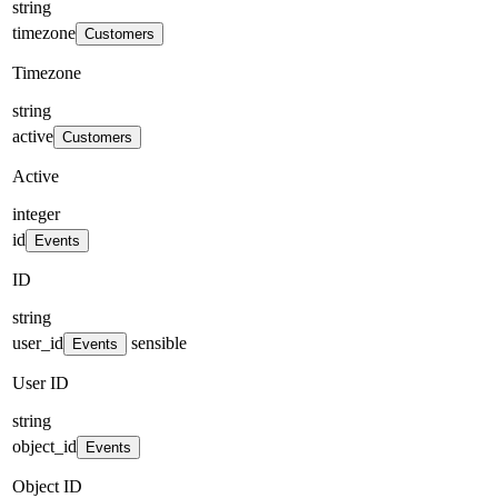
string
timezone
Customers
Timezone
string
active
Customers
Active
integer
id
Events
ID
string
user_id
sensible
Events
User ID
string
object_id
Events
Object ID