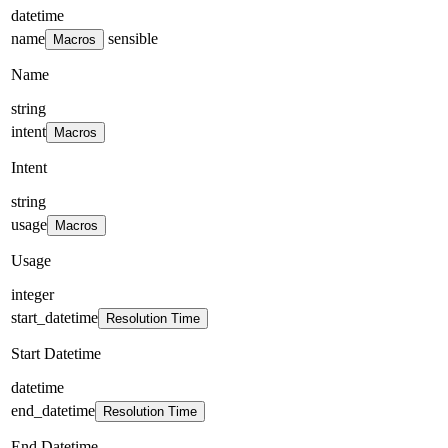
datetime
name
sensible
Macros
Name
string
intent
Macros
Intent
string
usage
Macros
Usage
integer
start_datetime
Resolution Time
Start Datetime
datetime
end_datetime
Resolution Time
End Datetime