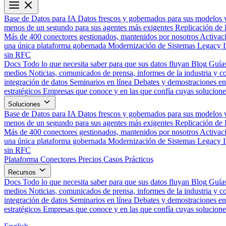
Base de Datos para IA
Datos frescos y gobernados para sus modelos 
menos de un segundo para sus agentes más exigentes
Replicación de 
Más de 400 conectores gestionados, mantenidos por nosotros
Activac
una única plataforma gobernada
Modernización de Sistemas Legacy
sin RFC
Docs
Todo lo que necesita saber para que sus datos fluyan
Blog
Guías
medios
Noticias, comunicados de prensa, informes de la industria y co
integración de datos
Seminarios en línea
Debates y demostraciones en 
estratégicos
Empresas que conoce y en las que confía cuyas solucione
Soluciones
Base de Datos para IA
Datos frescos y gobernados para sus modelos 
menos de un segundo para sus agentes más exigentes
Replicación de 
Más de 400 conectores gestionados, mantenidos por nosotros
Activac
una única plataforma gobernada
Modernización de Sistemas Legacy
sin RFC
Plataforma
Conectores
Precios
Casos Prácticos
Recursos
Docs
Todo lo que necesita saber para que sus datos fluyan
Blog
Guías
medios
Noticias, comunicados de prensa, informes de la industria y co
integración de datos
Seminarios en línea
Debates y demostraciones en 
estratégicos
Empresas que conoce y en las que confía cuyas solucione