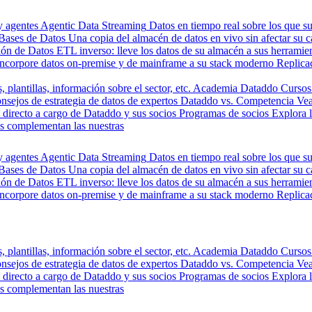
y agentes
Agentic Data Streaming
Datos en tiempo real sobre los que s
Bases de Datos
Una copia del almacén de datos en vivo sin afectar su 
ión de Datos
ETL inverso: lleve los datos de su almacén a sus herrami
Incorpore datos on-premise y de mainframe a su stack moderno
Replica
, plantillas, información sobre el sector, etc.
Academia Dataddo
Cursos
nsejos de estrategia de datos de expertos
Dataddo vs. Competencia
Vea
directo a cargo de Dataddo y sus socios
Programas de socios
Explora 
s complementan las nuestras
y agentes
Agentic Data Streaming
Datos en tiempo real sobre los que s
Bases de Datos
Una copia del almacén de datos en vivo sin afectar su 
ión de Datos
ETL inverso: lleve los datos de su almacén a sus herrami
Incorpore datos on-premise y de mainframe a su stack moderno
Replica
, plantillas, información sobre el sector, etc.
Academia Dataddo
Cursos
nsejos de estrategia de datos de expertos
Dataddo vs. Competencia
Vea
directo a cargo de Dataddo y sus socios
Programas de socios
Explora 
s complementan las nuestras