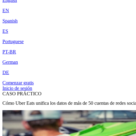
English
EN
Spanish
ES
Portuguese
PT-BR
German
DE
Comenzar gratis
Inicio de sesión
CASO PRÁCTICO
Cómo Uber Eats unifica los datos de más de 50 cuentas de redes soci