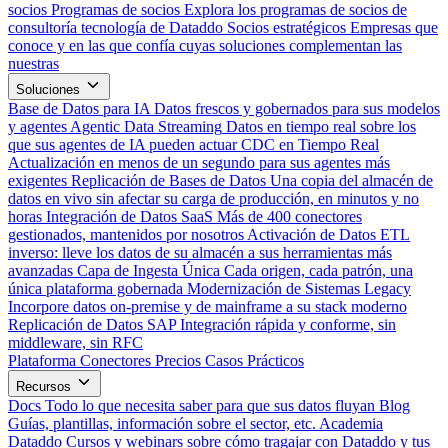
socios
Programas de socios
Explora los programas de socios de
consultoría tecnología de Dataddo
Socios estratégicos
Empresas que
conoce y en las que confía cuyas soluciones complementan las
nuestras
Soluciones
Base de Datos para IA
Datos frescos y gobernados para sus modelos
y agentes
Agentic Data Streaming
Datos en tiempo real sobre los
que sus agentes de IA pueden actuar
CDC en Tiempo Real
Actualización en menos de un segundo para sus agentes más
exigentes
Replicación de Bases de Datos
Una copia del almacén de
datos en vivo sin afectar su carga de producción, en minutos y no
horas
Integración de Datos SaaS
Más de 400 conectores
gestionados, mantenidos por nosotros
Activación de Datos
ETL
inverso: lleve los datos de su almacén a sus herramientas más
avanzadas
Capa de Ingesta Única
Cada origen, cada patrón, una
única plataforma gobernada
Modernización de Sistemas Legacy
Incorpore datos on-premise y de mainframe a su stack moderno
Replicación de Datos SAP
Integración rápida y conforme, sin
middleware, sin RFC
Plataforma
Conectores
Precios
Casos Prácticos
Recursos
Docs
Todo lo que necesita saber para que sus datos fluyan
Blog
Guías, plantillas, información sobre el sector, etc.
Academia
Dataddo
Cursos y webinars sobre cómo tragajar con Dataddo y tus