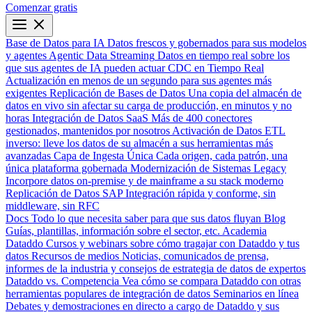
Comenzar gratis
Base de Datos para IA
Datos frescos y gobernados para sus modelos
y agentes
Agentic Data Streaming
Datos en tiempo real sobre los
que sus agentes de IA pueden actuar
CDC en Tiempo Real
Actualización en menos de un segundo para sus agentes más
exigentes
Replicación de Bases de Datos
Una copia del almacén de
datos en vivo sin afectar su carga de producción, en minutos y no
horas
Integración de Datos SaaS
Más de 400 conectores
gestionados, mantenidos por nosotros
Activación de Datos
ETL
inverso: lleve los datos de su almacén a sus herramientas más
avanzadas
Capa de Ingesta Única
Cada origen, cada patrón, una
única plataforma gobernada
Modernización de Sistemas Legacy
Incorpore datos on-premise y de mainframe a su stack moderno
Replicación de Datos SAP
Integración rápida y conforme, sin
middleware, sin RFC
Docs
Todo lo que necesita saber para que sus datos fluyan
Blog
Guías, plantillas, información sobre el sector, etc.
Academia
Dataddo
Cursos y webinars sobre cómo tragajar con Dataddo y tus
datos
Recursos de medios
Noticias, comunicados de prensa,
informes de la industria y consejos de estrategia de datos de expertos
Dataddo vs. Competencia
Vea cómo se compara Dataddo con otras
herramientas populares de integración de datos
Seminarios en línea
Debates y demostraciones en directo a cargo de Dataddo y sus