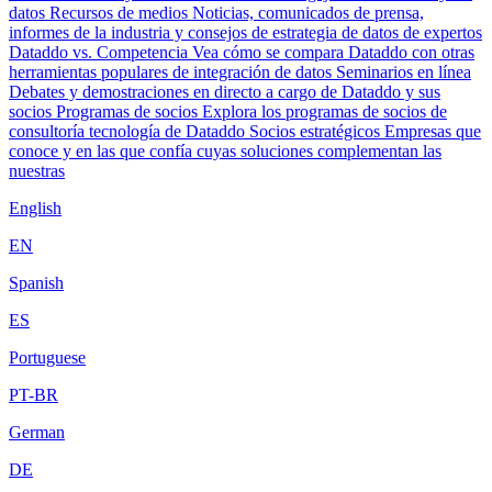
datos
Recursos de medios
Noticias, comunicados de prensa,
informes de la industria y consejos de estrategia de datos de expertos
Dataddo vs. Competencia
Vea cómo se compara Dataddo con otras
herramientas populares de integración de datos
Seminarios en línea
Debates y demostraciones en directo a cargo de Dataddo y sus
socios
Programas de socios
Explora los programas de socios de
consultoría tecnología de Dataddo
Socios estratégicos
Empresas que
conoce y en las que confía cuyas soluciones complementan las
nuestras
English
EN
Spanish
ES
Portuguese
PT-BR
German
DE