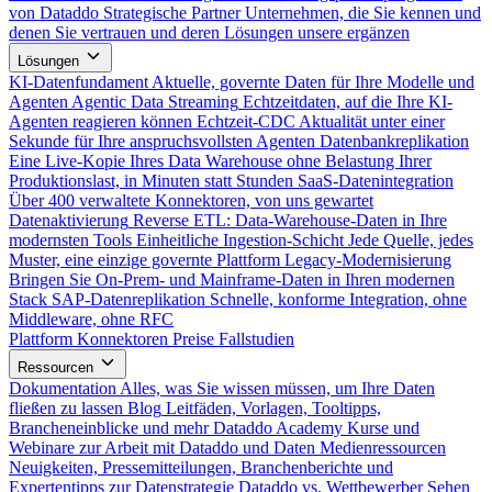
von Dataddo
Strategische Partner
Unternehmen, die Sie kennen und
denen Sie vertrauen und deren Lösungen unsere ergänzen
Lösungen
KI-Datenfundament
Aktuelle, governte Daten für Ihre Modelle und
Agenten
Agentic Data Streaming
Echtzeitdaten, auf die Ihre KI-
Agenten reagieren können
Echtzeit-CDC
Aktualität unter einer
Sekunde für Ihre anspruchsvollsten Agenten
Datenbankreplikation
Eine Live-Kopie Ihres Data Warehouse ohne Belastung Ihrer
Produktionslast, in Minuten statt Stunden
SaaS-Datenintegration
Über 400 verwaltete Konnektoren, von uns gewartet
Datenaktivierung
Reverse ETL: Data-Warehouse-Daten in Ihre
modernsten Tools
Einheitliche Ingestion-Schicht
Jede Quelle, jedes
Muster, eine einzige governte Plattform
Legacy-Modernisierung
Bringen Sie On-Prem- und Mainframe-Daten in Ihren modernen
Stack
SAP-Datenreplikation
Schnelle, konforme Integration, ohne
Middleware, ohne RFC
Plattform
Konnektoren
Preise
Fallstudien
Ressourcen
Dokumentation
Alles, was Sie wissen müssen, um Ihre Daten
fließen zu lassen
Blog
Leitfäden, Vorlagen, Tooltipps,
Brancheneinblicke und mehr
Dataddo Academy
Kurse und
Webinare zur Arbeit mit Dataddo und Daten
Medienressourcen
Neuigkeiten, Pressemitteilungen, Branchenberichte und
Expertentipps zur Datenstrategie
Dataddo vs. Wettbewerber
Sehen