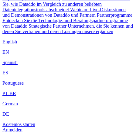
Sie, wie Dataddo im Vergleich zu anderen beliebten
Datenintegrationstools abschneidet
Webinare
Live-Diskussionen
und Demonstrationen von Dataddo und Partnern
Partnerprogramme
Entdecken Sie die Technologie- und Beratungspartnerprogramme
von Dataddo
Strategische Partner
Unternehmen, die Sie kennen und
denen Sie vertrauen und deren Lösungen unsere ergänzen
English
EN
Spanish
ES
Portuguese
PT-BR
German
DE
Kostenlos starten
Anmelden