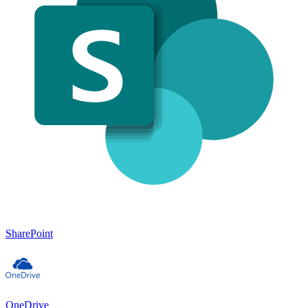
SharePoint
OneDrive