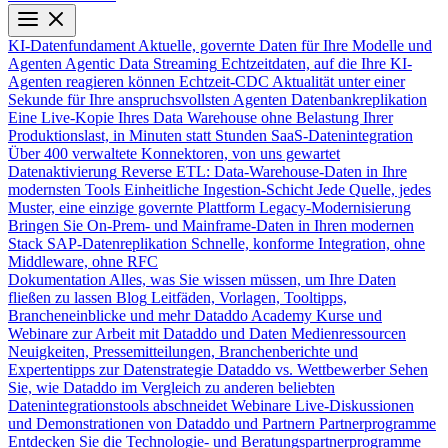
KI-Datenfundament
Aktuelle, governte Daten für Ihre Modelle und
Agenten
Agentic Data Streaming
Echtzeitdaten, auf die Ihre KI-
Agenten reagieren können
Echtzeit-CDC
Aktualität unter einer
Sekunde für Ihre anspruchsvollsten Agenten
Datenbankreplikation
Eine Live-Kopie Ihres Data Warehouse ohne Belastung Ihrer
Produktionslast, in Minuten statt Stunden
SaaS-Datenintegration
Über 400 verwaltete Konnektoren, von uns gewartet
Datenaktivierung
Reverse ETL: Data-Warehouse-Daten in Ihre
modernsten Tools
Einheitliche Ingestion-Schicht
Jede Quelle, jedes
Muster, eine einzige governte Plattform
Legacy-Modernisierung
Bringen Sie On-Prem- und Mainframe-Daten in Ihren modernen
Stack
SAP-Datenreplikation
Schnelle, konforme Integration, ohne
Middleware, ohne RFC
Dokumentation
Alles, was Sie wissen müssen, um Ihre Daten
fließen zu lassen
Blog
Leitfäden, Vorlagen, Tooltipps,
Brancheneinblicke und mehr
Dataddo Academy
Kurse und
Webinare zur Arbeit mit Dataddo und Daten
Medienressourcen
Neuigkeiten, Pressemitteilungen, Branchenberichte und
Expertentipps zur Datenstrategie
Dataddo vs. Wettbewerber
Sehen
Sie, wie Dataddo im Vergleich zu anderen beliebten
Datenintegrationstools abschneidet
Webinare
Live-Diskussionen
und Demonstrationen von Dataddo und Partnern
Partnerprogramme
Entdecken Sie die Technologie- und Beratungspartnerprogramme