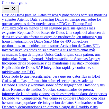
Comenzar gratis
Base de Datos para IA
Datos frescos y gobernados para sus modelos
y agentes
Agentic Data Streaming
Datos en tiempo real sobre los
que sus agentes de IA pueden actuar
CDC en Tiempo Real
Actualización en menos de un segundo para sus agentes más
exigentes
Replicación de Bases de Datos
Una copia del almacén de
datos en vivo sin afectar su carga de producción, en minutos y no
horas
Integración de Datos SaaS
Más de 400 conectores
gestionados, mantenidos por nosotros
Activación de Datos
ETL
inverso: lleve los datos de su almacén a sus herramientas más
avanzadas
Capa de Ingesta Única
Cada origen, cada patrón, una
única plataforma gobernada
Modernización de Sistemas Legacy
Incorpore datos on-premise y de mainframe a su stack moderno
Replicación de Datos SAP
Integración rápida y conforme, sin
middleware, sin RFC
Docs
Todo lo que necesita saber para que sus datos fluyan
Blog
Guías, plantillas, información sobre el sector, etc.
Academia
Dataddo
Cursos y webinars sobre cómo tragajar con Dataddo y tus
datos
Recursos de medios
Noticias, comunicados de prensa,
informes de la industria y consejos de estrategia de datos de expertos
Dataddo vs. Competencia
Vea cómo se compara Dataddo con otras
herramientas populares de integración de datos
Seminarios en línea
Debates y demostraciones en directo a cargo de Dataddo y sus