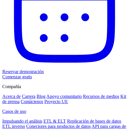
Reservar demostración
Comenzar gratis
Compañía
Acerca de
Carrera
Blog
Apoyo comunitario
Recursos de medios
Kit
de prensa
Contáctenos
Proyecto UE
Casos de uso
Impulsando el análisis
ETL & ELT
Replicación de bases de datos
ETL inverso
Conectores para productos de datos
API para cargas de