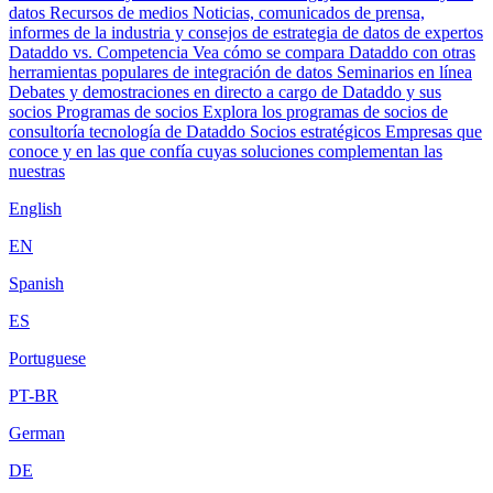
datos
Recursos de medios
Noticias, comunicados de prensa,
informes de la industria y consejos de estrategia de datos de expertos
Dataddo vs. Competencia
Vea cómo se compara Dataddo con otras
herramientas populares de integración de datos
Seminarios en línea
Debates y demostraciones en directo a cargo de Dataddo y sus
socios
Programas de socios
Explora los programas de socios de
consultoría tecnología de Dataddo
Socios estratégicos
Empresas que
conoce y en las que confía cuyas soluciones complementan las
nuestras
English
EN
Spanish
ES
Portuguese
PT-BR
German
DE