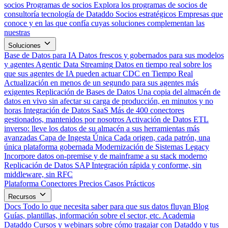
socios
Programas de socios
Explora los programas de socios de
consultoría tecnología de Dataddo
Socios estratégicos
Empresas que
conoce y en las que confía cuyas soluciones complementan las
nuestras
Soluciones
Base de Datos para IA
Datos frescos y gobernados para sus modelos
y agentes
Agentic Data Streaming
Datos en tiempo real sobre los
que sus agentes de IA pueden actuar
CDC en Tiempo Real
Actualización en menos de un segundo para sus agentes más
exigentes
Replicación de Bases de Datos
Una copia del almacén de
datos en vivo sin afectar su carga de producción, en minutos y no
horas
Integración de Datos SaaS
Más de 400 conectores
gestionados, mantenidos por nosotros
Activación de Datos
ETL
inverso: lleve los datos de su almacén a sus herramientas más
avanzadas
Capa de Ingesta Única
Cada origen, cada patrón, una
única plataforma gobernada
Modernización de Sistemas Legacy
Incorpore datos on-premise y de mainframe a su stack moderno
Replicación de Datos SAP
Integración rápida y conforme, sin
middleware, sin RFC
Plataforma
Conectores
Precios
Casos Prácticos
Recursos
Docs
Todo lo que necesita saber para que sus datos fluyan
Blog
Guías, plantillas, información sobre el sector, etc.
Academia
Dataddo
Cursos y webinars sobre cómo tragajar con Dataddo y tus