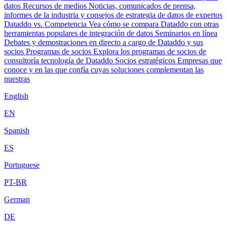
datos
Recursos de medios
Noticias, comunicados de prensa,
informes de la industria y consejos de estrategia de datos de expertos
Dataddo vs. Competencia
Vea cómo se compara Dataddo con otras
herramientas populares de integración de datos
Seminarios en línea
Debates y demostraciones en directo a cargo de Dataddo y sus
socios
Programas de socios
Explora los programas de socios de
consultoría tecnología de Dataddo
Socios estratégicos
Empresas que
conoce y en las que confía cuyas soluciones complementan las
nuestras
English
EN
Spanish
ES
Portuguese
PT-BR
German
DE