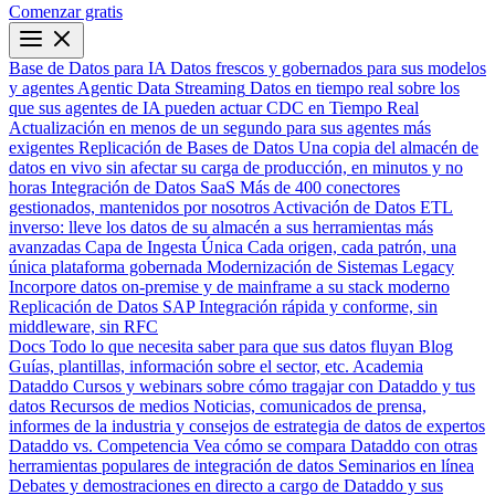
Comenzar gratis
Base de Datos para IA
Datos frescos y gobernados para sus modelos
y agentes
Agentic Data Streaming
Datos en tiempo real sobre los
que sus agentes de IA pueden actuar
CDC en Tiempo Real
Actualización en menos de un segundo para sus agentes más
exigentes
Replicación de Bases de Datos
Una copia del almacén de
datos en vivo sin afectar su carga de producción, en minutos y no
horas
Integración de Datos SaaS
Más de 400 conectores
gestionados, mantenidos por nosotros
Activación de Datos
ETL
inverso: lleve los datos de su almacén a sus herramientas más
avanzadas
Capa de Ingesta Única
Cada origen, cada patrón, una
única plataforma gobernada
Modernización de Sistemas Legacy
Incorpore datos on-premise y de mainframe a su stack moderno
Replicación de Datos SAP
Integración rápida y conforme, sin
middleware, sin RFC
Docs
Todo lo que necesita saber para que sus datos fluyan
Blog
Guías, plantillas, información sobre el sector, etc.
Academia
Dataddo
Cursos y webinars sobre cómo tragajar con Dataddo y tus
datos
Recursos de medios
Noticias, comunicados de prensa,
informes de la industria y consejos de estrategia de datos de expertos
Dataddo vs. Competencia
Vea cómo se compara Dataddo con otras
herramientas populares de integración de datos
Seminarios en línea
Debates y demostraciones en directo a cargo de Dataddo y sus