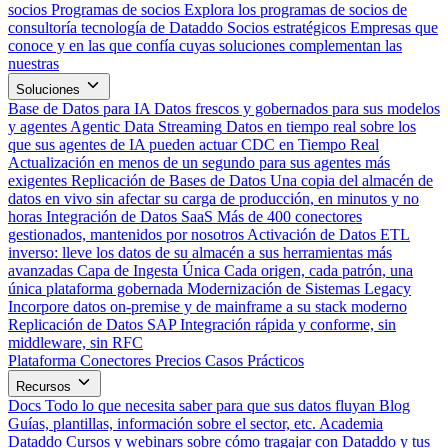
socios
Programas de socios
Explora los programas de socios de
consultoría tecnología de Dataddo
Socios estratégicos
Empresas que
conoce y en las que confía cuyas soluciones complementan las
nuestras
Soluciones
Base de Datos para IA
Datos frescos y gobernados para sus modelos
y agentes
Agentic Data Streaming
Datos en tiempo real sobre los
que sus agentes de IA pueden actuar
CDC en Tiempo Real
Actualización en menos de un segundo para sus agentes más
exigentes
Replicación de Bases de Datos
Una copia del almacén de
datos en vivo sin afectar su carga de producción, en minutos y no
horas
Integración de Datos SaaS
Más de 400 conectores
gestionados, mantenidos por nosotros
Activación de Datos
ETL
inverso: lleve los datos de su almacén a sus herramientas más
avanzadas
Capa de Ingesta Única
Cada origen, cada patrón, una
única plataforma gobernada
Modernización de Sistemas Legacy
Incorpore datos on-premise y de mainframe a su stack moderno
Replicación de Datos SAP
Integración rápida y conforme, sin
middleware, sin RFC
Plataforma
Conectores
Precios
Casos Prácticos
Recursos
Docs
Todo lo que necesita saber para que sus datos fluyan
Blog
Guías, plantillas, información sobre el sector, etc.
Academia
Dataddo
Cursos y webinars sobre cómo tragajar con Dataddo y tus