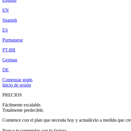
English
EN
Spanish
ES
Portuguese
PT-BR
German
DE
Comenzar gratis
Inicio de sesión
PRECIOS
Fácilmente escalable.
Totalmente predecible.
Comience con el plan que necesita hoy y actualícelo a medida que cre
Nunca te sorprendas con tu factura.