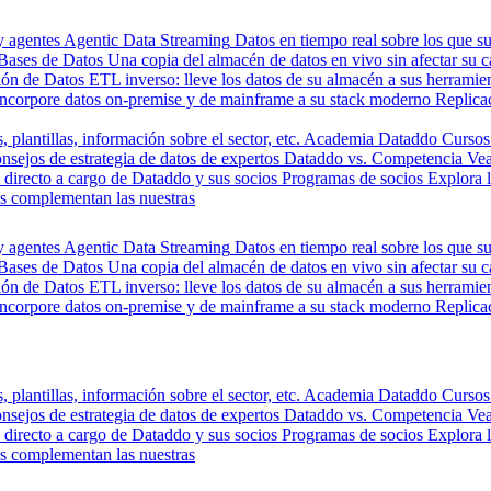
y agentes
Agentic Data Streaming
Datos en tiempo real sobre los que s
Bases de Datos
Una copia del almacén de datos en vivo sin afectar su 
ión de Datos
ETL inverso: lleve los datos de su almacén a sus herrami
Incorpore datos on-premise y de mainframe a su stack moderno
Replica
, plantillas, información sobre el sector, etc.
Academia Dataddo
Cursos
nsejos de estrategia de datos de expertos
Dataddo vs. Competencia
Vea
directo a cargo de Dataddo y sus socios
Programas de socios
Explora 
s complementan las nuestras
y agentes
Agentic Data Streaming
Datos en tiempo real sobre los que s
Bases de Datos
Una copia del almacén de datos en vivo sin afectar su 
ión de Datos
ETL inverso: lleve los datos de su almacén a sus herrami
Incorpore datos on-premise y de mainframe a su stack moderno
Replica
, plantillas, información sobre el sector, etc.
Academia Dataddo
Cursos
nsejos de estrategia de datos de expertos
Dataddo vs. Competencia
Vea
directo a cargo de Dataddo y sus socios
Programas de socios
Explora 
s complementan las nuestras