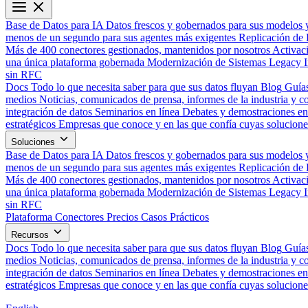
Base de Datos para IA
Datos frescos y gobernados para sus modelos 
menos de un segundo para sus agentes más exigentes
Replicación de 
Más de 400 conectores gestionados, mantenidos por nosotros
Activac
una única plataforma gobernada
Modernización de Sistemas Legacy
sin RFC
Docs
Todo lo que necesita saber para que sus datos fluyan
Blog
Guías
medios
Noticias, comunicados de prensa, informes de la industria y co
integración de datos
Seminarios en línea
Debates y demostraciones en 
estratégicos
Empresas que conoce y en las que confía cuyas solucione
Soluciones
Base de Datos para IA
Datos frescos y gobernados para sus modelos 
menos de un segundo para sus agentes más exigentes
Replicación de 
Más de 400 conectores gestionados, mantenidos por nosotros
Activac
una única plataforma gobernada
Modernización de Sistemas Legacy
sin RFC
Plataforma
Conectores
Precios
Casos Prácticos
Recursos
Docs
Todo lo que necesita saber para que sus datos fluyan
Blog
Guías
medios
Noticias, comunicados de prensa, informes de la industria y co
integración de datos
Seminarios en línea
Debates y demostraciones en 
estratégicos
Empresas que conoce y en las que confía cuyas solucione