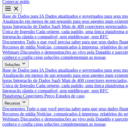
Começar grátis
Base de Dados para IA
Dados atualizados e governados para seus mo
Atualização em menos de um segundo para seus agentes mais exigent
horas
Integração de Dados SaaS
Mais de 400 conectores gerenciados,
Única de Ingestão
Cada origem, cada padrão, uma única plataforma 
Integração rápida e compatível, sem middleware, sem RFC
Documentos
Tudo o que você precisa saber para que seus dados flua
Recursos de mídia
Notícias, comunicados à imprensa, relatórios do set
Webinars
Discussões e demonstrações ao vivo pela Dataddo e parceir
conhece e confia cujas soluções complementam as nossas
Soluções
Base de Dados para IA
Dados atualizados e governados para seus mo
Atualização em menos de um segundo para seus agentes mais exigent
horas
Integração de Dados SaaS
Mais de 400 conectores gerenciados,
Única de Ingestão
Cada origem, cada padrão, uma única plataforma 
Integração rápida e compatível, sem middleware, sem RFC
Plataforma
Conectores
Preço
Estudos de caso
Recursos
Documentos
Tudo o que você precisa saber para que seus dados flua
Recursos de mídia
Notícias, comunicados à imprensa, relatórios do set
Webinars
Discussões e demonstrações ao vivo pela Dataddo e parceir
conhece e confia cujas soluções complementam as nossas