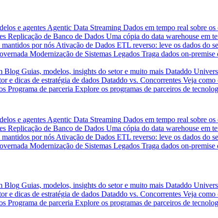
delos e agentes
Agentic Data Streaming
Dados em tempo real sobre os 
es
Replicação de Banco de Dados
Uma cópia do data warehouse em tem
 mantidos por nós
Ativação de Dados
ETL reverso: leve os dados do s
governada
Modernização de Sistemas Legados
Traga dados on-premise 
m
Blog
Guias, modelos, insights do setor e muito mais
Dataddo Univers
or e dicas de estratégia de dados
Dataddo vs. Concorrentes
Veja como 
os
Programa de parceria
Explore os programas de parceiros de tecnolog
delos e agentes
Agentic Data Streaming
Dados em tempo real sobre os 
es
Replicação de Banco de Dados
Uma cópia do data warehouse em tem
 mantidos por nós
Ativação de Dados
ETL reverso: leve os dados do s
governada
Modernização de Sistemas Legados
Traga dados on-premise 
m
Blog
Guias, modelos, insights do setor e muito mais
Dataddo Univers
or e dicas de estratégia de dados
Dataddo vs. Concorrentes
Veja como 
os
Programa de parceria
Explore os programas de parceiros de tecnolog