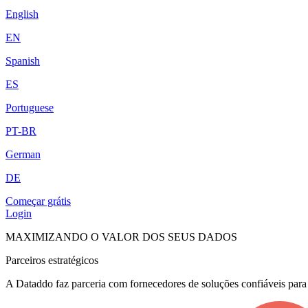
English
EN
Spanish
ES
Portuguese
PT-BR
German
DE
Começar grátis
Login
MAXIMIZANDO O VALOR DOS SEUS DADOS
Parceiros estratégicos
A Dataddo faz parceria com fornecedores de soluções confiáveis para