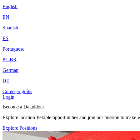
English
EN
Spanish
ES
Portuguese
PT-BR
German
DE
Começar grátis
Login
Become a Dataddoer
Explore location-flexible opportunities and join our mission to make 
Explore Positions