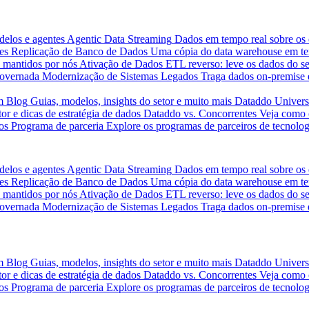
delos e agentes
Agentic Data Streaming
Dados em tempo real sobre os 
es
Replicação de Banco de Dados
Uma cópia do data warehouse em tem
 mantidos por nós
Ativação de Dados
ETL reverso: leve os dados do s
governada
Modernização de Sistemas Legados
Traga dados on-premise 
m
Blog
Guias, modelos, insights do setor e muito mais
Dataddo Univers
or e dicas de estratégia de dados
Dataddo vs. Concorrentes
Veja como 
os
Programa de parceria
Explore os programas de parceiros de tecnolog
delos e agentes
Agentic Data Streaming
Dados em tempo real sobre os 
es
Replicação de Banco de Dados
Uma cópia do data warehouse em tem
 mantidos por nós
Ativação de Dados
ETL reverso: leve os dados do s
governada
Modernização de Sistemas Legados
Traga dados on-premise 
m
Blog
Guias, modelos, insights do setor e muito mais
Dataddo Univers
or e dicas de estratégia de dados
Dataddo vs. Concorrentes
Veja como 
os
Programa de parceria
Explore os programas de parceiros de tecnolog