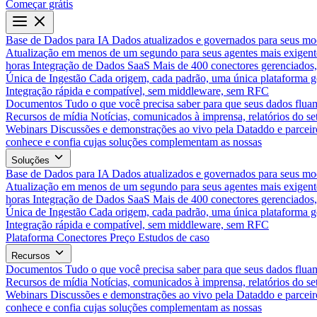
Começar grátis
Base de Dados para IA
Dados atualizados e governados para seus mo
Atualização em menos de um segundo para seus agentes mais exigent
horas
Integração de Dados SaaS
Mais de 400 conectores gerenciados,
Única de Ingestão
Cada origem, cada padrão, uma única plataforma 
Integração rápida e compatível, sem middleware, sem RFC
Documentos
Tudo o que você precisa saber para que seus dados flua
Recursos de mídia
Notícias, comunicados à imprensa, relatórios do set
Webinars
Discussões e demonstrações ao vivo pela Dataddo e parceir
conhece e confia cujas soluções complementam as nossas
Soluções
Base de Dados para IA
Dados atualizados e governados para seus mo
Atualização em menos de um segundo para seus agentes mais exigent
horas
Integração de Dados SaaS
Mais de 400 conectores gerenciados,
Única de Ingestão
Cada origem, cada padrão, uma única plataforma 
Integração rápida e compatível, sem middleware, sem RFC
Plataforma
Conectores
Preço
Estudos de caso
Recursos
Documentos
Tudo o que você precisa saber para que seus dados flua
Recursos de mídia
Notícias, comunicados à imprensa, relatórios do set
Webinars
Discussões e demonstrações ao vivo pela Dataddo e parceir
conhece e confia cujas soluções complementam as nossas