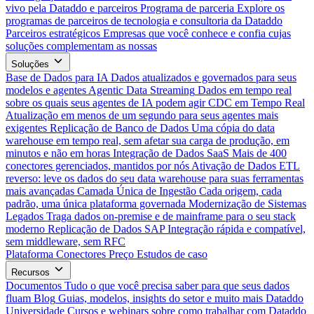
vivo pela Dataddo e parceiros
Programa de parceria
Explore os
programas de parceiros de tecnologia e consultoria da Dataddo
Parceiros estratégicos
Empresas que você conhece e confia cujas
soluções complementam as nossas
Soluções
Base de Dados para IA
Dados atualizados e governados para seus
modelos e agentes
Agentic Data Streaming
Dados em tempo real
sobre os quais seus agentes de IA podem agir
CDC em Tempo Real
Atualização em menos de um segundo para seus agentes mais
exigentes
Replicação de Banco de Dados
Uma cópia do data
warehouse em tempo real, sem afetar sua carga de produção, em
minutos e não em horas
Integração de Dados SaaS
Mais de 400
conectores gerenciados, mantidos por nós
Ativação de Dados
ETL
reverso: leve os dados do seu data warehouse para suas ferramentas
mais avançadas
Camada Única de Ingestão
Cada origem, cada
padrão, uma única plataforma governada
Modernização de Sistemas
Legados
Traga dados on-premise e de mainframe para o seu stack
moderno
Replicação de Dados SAP
Integração rápida e compatível,
sem middleware, sem RFC
Plataforma
Conectores
Preço
Estudos de caso
Recursos
Documentos
Tudo o que você precisa saber para que seus dados
fluam
Blog
Guias, modelos, insights do setor e muito mais
Dataddo
Universidade
Cursos e webinars sobre como trabalhar com Dataddo