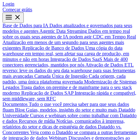
Login
Começar grátis
Base de Dados para IA
Dados atualizados e governados para seus
modelos e agentes
Agentic Data Streaming
Dados em tempo real
sobre os quais seus agentes de IA podem agir
CDC em Tempo Real
Atualização em menos de um segundo para seus agentes mais
exigentes
Replicação de Banco de Dados
Uma cópia do data
warehouse em tempo real, sem afetar sua carga de produção, em
minutos e não em horas
Integração de Dados SaaS
Mais de 400
conectores gerenciados, mantidos por nós
Ativação de Dados
ETL
reverso: leve os dados do seu data warehouse para suas ferramentas
mais avançadas
Camada Única de Ingestão
Cada origem, cada
padrão, uma única plataforma governada
Modernização de Sistemas
Legados
Traga dados on-premise e de mainframe para o seu stack
moderno
Replicação de Dados SAP
Integração rápida e compatível,
sem middleware, sem RFC
Documentos
Tudo o que você precisa saber para que seus dados
fluam
Blog
Guias, modelos, insights do setor e muito mais
Dataddo
Universidade
Cursos e webinars sobre como trabalhar com Dataddo
e dados
Recursos de mídia
Notícias, comunicados à imprensa,
relatórios do setor e dicas de estratégia de dados
Dataddo vs.
Concorrentes
Veja como o Dataddo se compara a outras ferramentas
de integração de dados
Webinars
Discussões e demonstrações ao