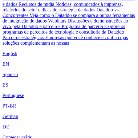
e dados
Recursos de mídia
Notícias, comunicados à imprensa,
relatórios do setor e dicas de estratégia de dados
Dataddo vs.
Concorrentes
Veja como o Dataddo se compara a outras ferramentas
de integração de dados
Webinars
Discussões e demonstrações ao
vivo pela Dataddo e parceiros
Programa de parceria
Explore os
programas de parceiros de tecnologia e consultoria da Dataddo
Parceiros estratégicos
Empresas que você conhece e confia cujas
soluções complementam as nossas
English
EN
Spanish
ES
Portuguese
PT-BR
German
DE
Começar grátis