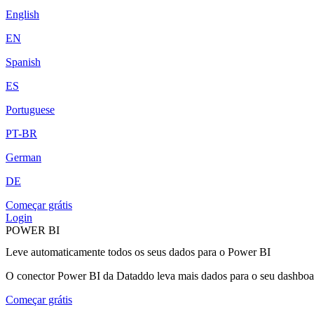
English
EN
Spanish
ES
Portuguese
PT-BR
German
DE
Começar grátis
Login
POWER BI
Leve automaticamente todos os seus dados para o Power BI
O conector Power BI da Dataddo leva mais dados para o seu dashboard
Começar grátis