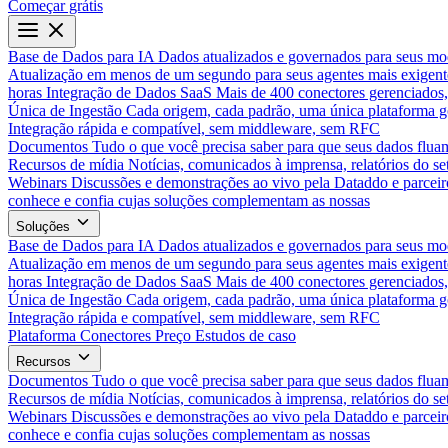
Começar grátis
Base de Dados para IA
Dados atualizados e governados para seus mo
Atualização em menos de um segundo para seus agentes mais exigent
horas
Integração de Dados SaaS
Mais de 400 conectores gerenciados,
Única de Ingestão
Cada origem, cada padrão, uma única plataforma 
Integração rápida e compatível, sem middleware, sem RFC
Documentos
Tudo o que você precisa saber para que seus dados flua
Recursos de mídia
Notícias, comunicados à imprensa, relatórios do set
Webinars
Discussões e demonstrações ao vivo pela Dataddo e parceir
conhece e confia cujas soluções complementam as nossas
Soluções
Base de Dados para IA
Dados atualizados e governados para seus mo
Atualização em menos de um segundo para seus agentes mais exigent
horas
Integração de Dados SaaS
Mais de 400 conectores gerenciados,
Única de Ingestão
Cada origem, cada padrão, uma única plataforma 
Integração rápida e compatível, sem middleware, sem RFC
Plataforma
Conectores
Preço
Estudos de caso
Recursos
Documentos
Tudo o que você precisa saber para que seus dados flua
Recursos de mídia
Notícias, comunicados à imprensa, relatórios do set
Webinars
Discussões e demonstrações ao vivo pela Dataddo e parceir
conhece e confia cujas soluções complementam as nossas