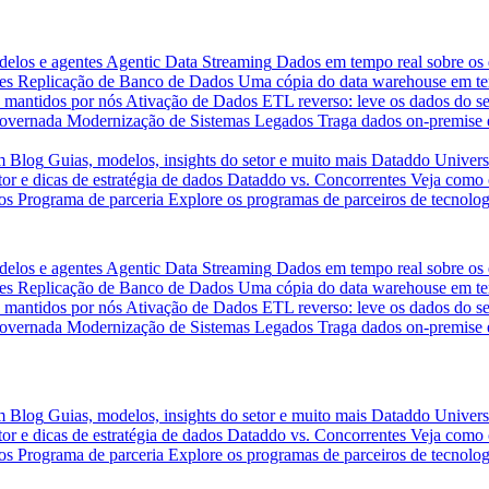
delos e agentes
Agentic Data Streaming
Dados em tempo real sobre os 
es
Replicação de Banco de Dados
Uma cópia do data warehouse em tem
 mantidos por nós
Ativação de Dados
ETL reverso: leve os dados do s
governada
Modernização de Sistemas Legados
Traga dados on-premise 
m
Blog
Guias, modelos, insights do setor e muito mais
Dataddo Univers
or e dicas de estratégia de dados
Dataddo vs. Concorrentes
Veja como 
os
Programa de parceria
Explore os programas de parceiros de tecnolog
delos e agentes
Agentic Data Streaming
Dados em tempo real sobre os 
es
Replicação de Banco de Dados
Uma cópia do data warehouse em tem
 mantidos por nós
Ativação de Dados
ETL reverso: leve os dados do s
governada
Modernização de Sistemas Legados
Traga dados on-premise 
m
Blog
Guias, modelos, insights do setor e muito mais
Dataddo Univers
or e dicas de estratégia de dados
Dataddo vs. Concorrentes
Veja como 
os
Programa de parceria
Explore os programas de parceiros de tecnolog