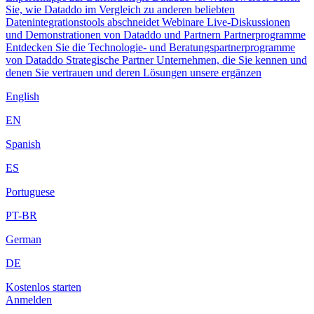
Sie, wie Dataddo im Vergleich zu anderen beliebten
Datenintegrationstools abschneidet
Webinare
Live-Diskussionen
und Demonstrationen von Dataddo und Partnern
Partnerprogramme
Entdecken Sie die Technologie- und Beratungspartnerprogramme
von Dataddo
Strategische Partner
Unternehmen, die Sie kennen und
denen Sie vertrauen und deren Lösungen unsere ergänzen
English
EN
Spanish
ES
Portuguese
PT-BR
German
DE
Kostenlos starten
Anmelden