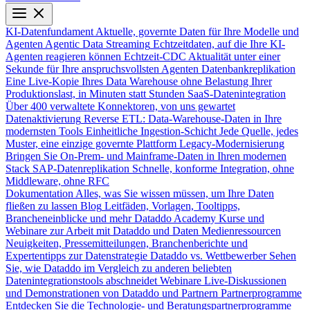
KI-Datenfundament
Aktuelle, governte Daten für Ihre Modelle und
Agenten
Agentic Data Streaming
Echtzeitdaten, auf die Ihre KI-
Agenten reagieren können
Echtzeit-CDC
Aktualität unter einer
Sekunde für Ihre anspruchsvollsten Agenten
Datenbankreplikation
Eine Live-Kopie Ihres Data Warehouse ohne Belastung Ihrer
Produktionslast, in Minuten statt Stunden
SaaS-Datenintegration
Über 400 verwaltete Konnektoren, von uns gewartet
Datenaktivierung
Reverse ETL: Data-Warehouse-Daten in Ihre
modernsten Tools
Einheitliche Ingestion-Schicht
Jede Quelle, jedes
Muster, eine einzige governte Plattform
Legacy-Modernisierung
Bringen Sie On-Prem- und Mainframe-Daten in Ihren modernen
Stack
SAP-Datenreplikation
Schnelle, konforme Integration, ohne
Middleware, ohne RFC
Dokumentation
Alles, was Sie wissen müssen, um Ihre Daten
fließen zu lassen
Blog
Leitfäden, Vorlagen, Tooltipps,
Brancheneinblicke und mehr
Dataddo Academy
Kurse und
Webinare zur Arbeit mit Dataddo und Daten
Medienressourcen
Neuigkeiten, Pressemitteilungen, Branchenberichte und
Expertentipps zur Datenstrategie
Dataddo vs. Wettbewerber
Sehen
Sie, wie Dataddo im Vergleich zu anderen beliebten
Datenintegrationstools abschneidet
Webinare
Live-Diskussionen
und Demonstrationen von Dataddo und Partnern
Partnerprogramme
Entdecken Sie die Technologie- und Beratungspartnerprogramme