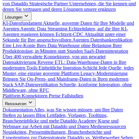
von Dataddo
Strategische Partner
Unternehmen, die Sie kennen und
denen Sie vertrauen und deren Lösungen unsere ergänzen
Lösungen
KI-Datenfundament
Aktuelle, governte Daten für Ihre Modelle und
Agenten
Agentic Data Streaming
Echtzeitdaten, auf die Ihre KI-
Agenten reagieren können
Echtzeit-CDC
Aktualität unter einer
Sekunde für Ihre anspruchsvollsten Agenten
Datenbankreplikation
Eine Live-Kopie Ihres Data Warehouse ohne Belastung Ihrer
Produktionslast, in Minuten statt Stunden
SaaS-Datenintegration
Über 400 verwaltete Konnektoren, von uns gewartet
Datenaktivierung
Reverse ETL: Data-Warehouse-Daten in Ihre
modernsten Tools
Einheitliche Ingestion-Schicht
Jede Quelle, jedes
Muster, eine einzige governte Plattform
Legacy-Modernisierung
Bringen Sie On-Prem- und Mainframe-Daten in Ihren modernen
Stack
SAP-Datenreplikation
Schnelle, konforme Integration, ohne
Middleware, ohne RFC
Plattform
Konnektoren
Preise
Fallstudien
Ressourcen
Dokumentation
Alles, was Sie wissen müssen, um Ihre Daten
fließen zu lassen
Blog
Leitfäden, Vorlagen, Tooltipps,
Brancheneinblicke und mehr
Dataddo Academy
Kurse und
Webinare zur Arbeit mit Dataddo und Daten
Medienressourcen
Neuigkeiten, Pressemitteilungen, Branchenberichte und
Expertentipps zur Datenstrategie
Dataddo vs. Wettbewerber
Sehen