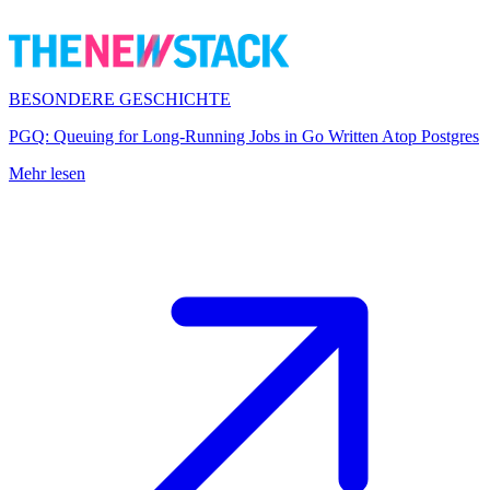
BESONDERE GESCHICHTE
PGQ: Queuing for Long-Running Jobs in Go Written Atop Postgres
Mehr lesen