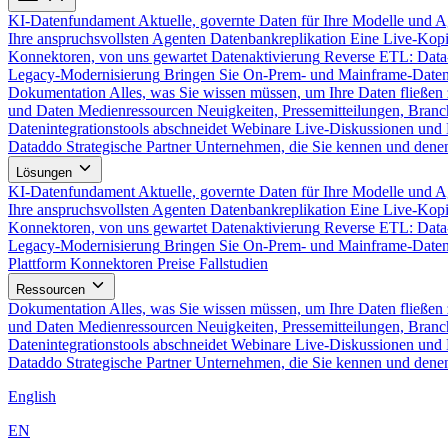
KI-Datenfundament
Aktuelle, governte Daten für Ihre Modelle und 
Ihre anspruchsvollsten Agenten
Datenbankreplikation
Eine Live-Kopi
Konnektoren, von uns gewartet
Datenaktivierung
Reverse ETL: Data
Legacy-Modernisierung
Bringen Sie On-Prem- und Mainframe-Daten
Dokumentation
Alles, was Sie wissen müssen, um Ihre Daten fließen 
und Daten
Medienressourcen
Neuigkeiten, Pressemitteilungen, Branc
Datenintegrationstools abschneidet
Webinare
Live-Diskussionen und 
Dataddo
Strategische Partner
Unternehmen, die Sie kennen und denen
Lösungen
KI-Datenfundament
Aktuelle, governte Daten für Ihre Modelle und 
Ihre anspruchsvollsten Agenten
Datenbankreplikation
Eine Live-Kopi
Konnektoren, von uns gewartet
Datenaktivierung
Reverse ETL: Data
Legacy-Modernisierung
Bringen Sie On-Prem- und Mainframe-Daten
Plattform
Konnektoren
Preise
Fallstudien
Ressourcen
Dokumentation
Alles, was Sie wissen müssen, um Ihre Daten fließen 
und Daten
Medienressourcen
Neuigkeiten, Pressemitteilungen, Branc
Datenintegrationstools abschneidet
Webinare
Live-Diskussionen und 
Dataddo
Strategische Partner
Unternehmen, die Sie kennen und denen
English
EN