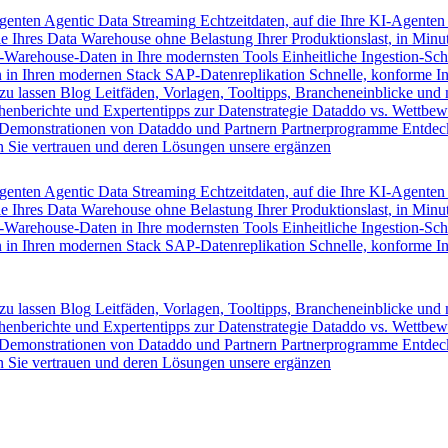
Agenten
Agentic Data Streaming
Echtzeitdaten, auf die Ihre KI-Agenten
e Ihres Data Warehouse ohne Belastung Ihrer Produktionslast, in Minut
-Warehouse-Daten in Ihre modernsten Tools
Einheitliche Ingestion-Sch
 in Ihren modernen Stack
SAP-Datenreplikation
Schnelle, konforme I
zu lassen
Blog
Leitfäden, Vorlagen, Tooltipps, Brancheneinblicke und
henberichte und Expertentipps zur Datenstrategie
Dataddo vs. Wettbew
Demonstrationen von Dataddo und Partnern
Partnerprogramme
Entdec
 Sie vertrauen und deren Lösungen unsere ergänzen
Agenten
Agentic Data Streaming
Echtzeitdaten, auf die Ihre KI-Agenten
e Ihres Data Warehouse ohne Belastung Ihrer Produktionslast, in Minut
-Warehouse-Daten in Ihre modernsten Tools
Einheitliche Ingestion-Sch
 in Ihren modernen Stack
SAP-Datenreplikation
Schnelle, konforme I
zu lassen
Blog
Leitfäden, Vorlagen, Tooltipps, Brancheneinblicke und
henberichte und Expertentipps zur Datenstrategie
Dataddo vs. Wettbew
Demonstrationen von Dataddo und Partnern
Partnerprogramme
Entdec
 Sie vertrauen und deren Lösungen unsere ergänzen