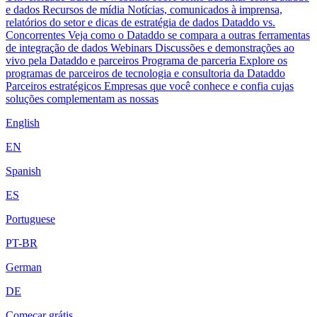
e dados
Recursos de mídia
Notícias, comunicados à imprensa,
relatórios do setor e dicas de estratégia de dados
Dataddo vs.
Concorrentes
Veja como o Dataddo se compara a outras ferramentas
de integração de dados
Webinars
Discussões e demonstrações ao
vivo pela Dataddo e parceiros
Programa de parceria
Explore os
programas de parceiros de tecnologia e consultoria da Dataddo
Parceiros estratégicos
Empresas que você conhece e confia cujas
soluções complementam as nossas
English
EN
Spanish
ES
Portuguese
PT-BR
German
DE
Começar grátis