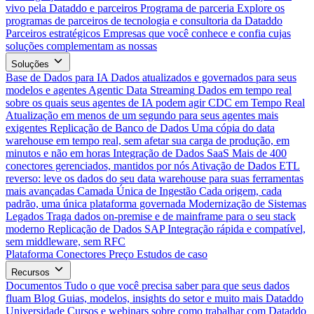
vivo pela Dataddo e parceiros
Programa de parceria
Explore os
programas de parceiros de tecnologia e consultoria da Dataddo
Parceiros estratégicos
Empresas que você conhece e confia cujas
soluções complementam as nossas
Soluções
Base de Dados para IA
Dados atualizados e governados para seus
modelos e agentes
Agentic Data Streaming
Dados em tempo real
sobre os quais seus agentes de IA podem agir
CDC em Tempo Real
Atualização em menos de um segundo para seus agentes mais
exigentes
Replicação de Banco de Dados
Uma cópia do data
warehouse em tempo real, sem afetar sua carga de produção, em
minutos e não em horas
Integração de Dados SaaS
Mais de 400
conectores gerenciados, mantidos por nós
Ativação de Dados
ETL
reverso: leve os dados do seu data warehouse para suas ferramentas
mais avançadas
Camada Única de Ingestão
Cada origem, cada
padrão, uma única plataforma governada
Modernização de Sistemas
Legados
Traga dados on-premise e de mainframe para o seu stack
moderno
Replicação de Dados SAP
Integração rápida e compatível,
sem middleware, sem RFC
Plataforma
Conectores
Preço
Estudos de caso
Recursos
Documentos
Tudo o que você precisa saber para que seus dados
fluam
Blog
Guias, modelos, insights do setor e muito mais
Dataddo
Universidade
Cursos e webinars sobre como trabalhar com Dataddo