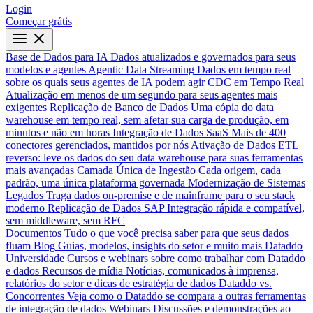
Login
Começar grátis
Base de Dados para IA
Dados atualizados e governados para seus
modelos e agentes
Agentic Data Streaming
Dados em tempo real
sobre os quais seus agentes de IA podem agir
CDC em Tempo Real
Atualização em menos de um segundo para seus agentes mais
exigentes
Replicação de Banco de Dados
Uma cópia do data
warehouse em tempo real, sem afetar sua carga de produção, em
minutos e não em horas
Integração de Dados SaaS
Mais de 400
conectores gerenciados, mantidos por nós
Ativação de Dados
ETL
reverso: leve os dados do seu data warehouse para suas ferramentas
mais avançadas
Camada Única de Ingestão
Cada origem, cada
padrão, uma única plataforma governada
Modernização de Sistemas
Legados
Traga dados on-premise e de mainframe para o seu stack
moderno
Replicação de Dados SAP
Integração rápida e compatível,
sem middleware, sem RFC
Documentos
Tudo o que você precisa saber para que seus dados
fluam
Blog
Guias, modelos, insights do setor e muito mais
Dataddo
Universidade
Cursos e webinars sobre como trabalhar com Dataddo
e dados
Recursos de mídia
Notícias, comunicados à imprensa,
relatórios do setor e dicas de estratégia de dados
Dataddo vs.
Concorrentes
Veja como o Dataddo se compara a outras ferramentas
de integração de dados
Webinars
Discussões e demonstrações ao