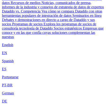
datos
Recursos de medios
Noticias, comunicados de prensa,
informes de la industria y consejos de estrategia de datos de expertos
Dataddo vs. Competencia
Vea cómo se compara Dataddo con otras
herramientas populares de integración de datos
Seminarios en línea
Debates y demostraciones en directo a cargo de Dataddo y sus
socios
Programas de socios
Explora los programas de socios de
consultoría tecnología de Dataddo
Socios estratégicos
Empresas que
conoce y en las que confía cuyas soluciones complementan las
nuestras
English
EN
Spanish
ES
Portuguese
PT-BR
German
DE