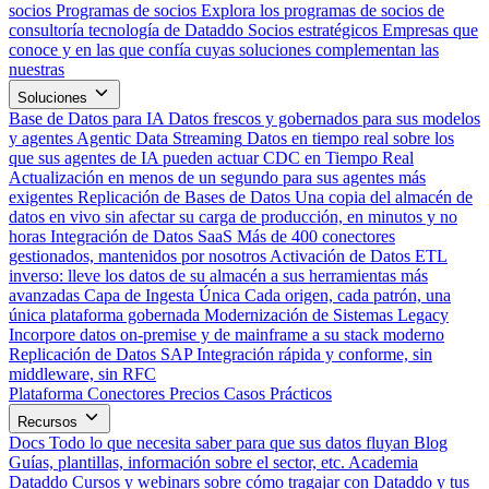
socios
Programas de socios
Explora los programas de socios de
consultoría tecnología de Dataddo
Socios estratégicos
Empresas que
conoce y en las que confía cuyas soluciones complementan las
nuestras
Soluciones
Base de Datos para IA
Datos frescos y gobernados para sus modelos
y agentes
Agentic Data Streaming
Datos en tiempo real sobre los
que sus agentes de IA pueden actuar
CDC en Tiempo Real
Actualización en menos de un segundo para sus agentes más
exigentes
Replicación de Bases de Datos
Una copia del almacén de
datos en vivo sin afectar su carga de producción, en minutos y no
horas
Integración de Datos SaaS
Más de 400 conectores
gestionados, mantenidos por nosotros
Activación de Datos
ETL
inverso: lleve los datos de su almacén a sus herramientas más
avanzadas
Capa de Ingesta Única
Cada origen, cada patrón, una
única plataforma gobernada
Modernización de Sistemas Legacy
Incorpore datos on-premise y de mainframe a su stack moderno
Replicación de Datos SAP
Integración rápida y conforme, sin
middleware, sin RFC
Plataforma
Conectores
Precios
Casos Prácticos
Recursos
Docs
Todo lo que necesita saber para que sus datos fluyan
Blog
Guías, plantillas, información sobre el sector, etc.
Academia
Dataddo
Cursos y webinars sobre cómo tragajar con Dataddo y tus