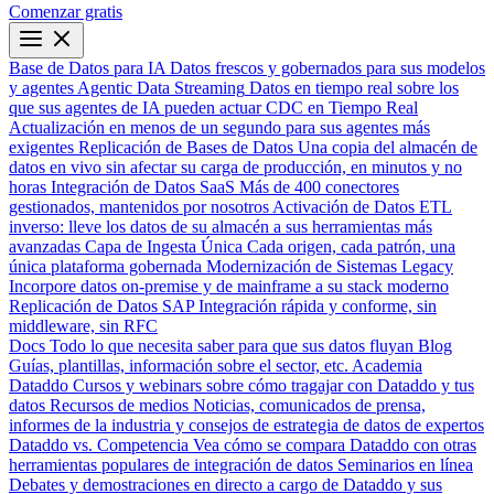
Comenzar gratis
Base de Datos para IA
Datos frescos y gobernados para sus modelos
y agentes
Agentic Data Streaming
Datos en tiempo real sobre los
que sus agentes de IA pueden actuar
CDC en Tiempo Real
Actualización en menos de un segundo para sus agentes más
exigentes
Replicación de Bases de Datos
Una copia del almacén de
datos en vivo sin afectar su carga de producción, en minutos y no
horas
Integración de Datos SaaS
Más de 400 conectores
gestionados, mantenidos por nosotros
Activación de Datos
ETL
inverso: lleve los datos de su almacén a sus herramientas más
avanzadas
Capa de Ingesta Única
Cada origen, cada patrón, una
única plataforma gobernada
Modernización de Sistemas Legacy
Incorpore datos on-premise y de mainframe a su stack moderno
Replicación de Datos SAP
Integración rápida y conforme, sin
middleware, sin RFC
Docs
Todo lo que necesita saber para que sus datos fluyan
Blog
Guías, plantillas, información sobre el sector, etc.
Academia
Dataddo
Cursos y webinars sobre cómo tragajar con Dataddo y tus
datos
Recursos de medios
Noticias, comunicados de prensa,
informes de la industria y consejos de estrategia de datos de expertos
Dataddo vs. Competencia
Vea cómo se compara Dataddo con otras
herramientas populares de integración de datos
Seminarios en línea
Debates y demostraciones en directo a cargo de Dataddo y sus