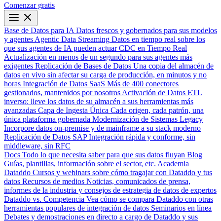
Comenzar gratis
Base de Datos para IA
Datos frescos y gobernados para sus modelos
y agentes
Agentic Data Streaming
Datos en tiempo real sobre los
que sus agentes de IA pueden actuar
CDC en Tiempo Real
Actualización en menos de un segundo para sus agentes más
exigentes
Replicación de Bases de Datos
Una copia del almacén de
datos en vivo sin afectar su carga de producción, en minutos y no
horas
Integración de Datos SaaS
Más de 400 conectores
gestionados, mantenidos por nosotros
Activación de Datos
ETL
inverso: lleve los datos de su almacén a sus herramientas más
avanzadas
Capa de Ingesta Única
Cada origen, cada patrón, una
única plataforma gobernada
Modernización de Sistemas Legacy
Incorpore datos on-premise y de mainframe a su stack moderno
Replicación de Datos SAP
Integración rápida y conforme, sin
middleware, sin RFC
Docs
Todo lo que necesita saber para que sus datos fluyan
Blog
Guías, plantillas, información sobre el sector, etc.
Academia
Dataddo
Cursos y webinars sobre cómo tragajar con Dataddo y tus
datos
Recursos de medios
Noticias, comunicados de prensa,
informes de la industria y consejos de estrategia de datos de expertos
Dataddo vs. Competencia
Vea cómo se compara Dataddo con otras
herramientas populares de integración de datos
Seminarios en línea
Debates y demostraciones en directo a cargo de Dataddo y sus