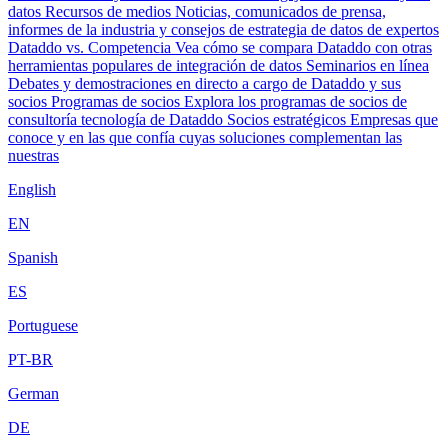
datos
Recursos de medios
Noticias, comunicados de prensa,
informes de la industria y consejos de estrategia de datos de expertos
Dataddo vs. Competencia
Vea cómo se compara Dataddo con otras
herramientas populares de integración de datos
Seminarios en línea
Debates y demostraciones en directo a cargo de Dataddo y sus
socios
Programas de socios
Explora los programas de socios de
consultoría tecnología de Dataddo
Socios estratégicos
Empresas que
conoce y en las que confía cuyas soluciones complementan las
nuestras
English
EN
Spanish
ES
Portuguese
PT-BR
German
DE