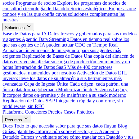
socios
Programas de socios
Explora los programas de socios de
consultoría tecnología de Dataddo
Socios estratégicos
Empresas que
conoce y en las que confía cuyas soluciones complementan las
nuestras
Soluciones
Base de Datos para IA
Datos frescos y gobernados para sus modelos
y agentes
Agentic Data Streaming
Datos en tiempo real sobre los
que sus agentes de IA pueden actuar
CDC en Tiempo Real
Actualización en menos de un segundo para sus agentes más
exigentes
Replicación de Bases de Datos
Una copia del almacén de
datos en vivo sin afectar su carga de producción, en minutos y no
horas
Integración de Datos SaaS
Más de 400 conectores
gestionados, mantenidos por nosotros
Activación de Datos
ETL
inverso: lleve los datos de su almacén a sus herramientas más
avanzadas
Capa de Ingesta Única
Cada origen, cada patrón, una
única plataforma gobernada
Modernización de Sistemas Legacy
Incorpore datos on-premise y de mainframe a su stack moderno
Replicación de Datos SAP
Integración rápida y conforme, sin
middleware, sin RFC
Plataforma
Conectores
Precios
Casos Prácticos
Recursos
Docs
Todo lo que necesita saber para que sus datos fluyan
Blog
Guías, plantillas, información sobre el sector, etc.
Academia
Dataddo
Cursos y webinars sobre cómo tragajar con Dataddo y tus