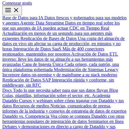
Comenzar gratis
Base de Datos para IA
Datos frescos y gobernados para sus modelos
y agentes
Agentic Data Streaming
Datos en tiempo real sobre los
que sus agentes de IA pueden actuar
CDC en Tiempo Real
Actualización en menos de un segundo para sus agentes más
exigentes
Replicación de Bases de Datos
Una copia del almacén de
datos en vivo sin afectar su carga de producción, en minutos y no
horas
Integración de Datos SaaS
Más de 400 conectores
gestionados, mantenidos por nosotros
Activación de Datos
ETL
inverso: lleve los datos de su almacén a sus herramientas más
avanzadas
Capa de Ingesta Única
Cada origen, cada patrón, una
única plataforma gobernada
Modernización de Sistemas Legacy
Incorpore datos on-premise y de mainframe a su stack moderno
Replicación de Datos SAP
Integración rápida y conforme, sin
middleware, sin RFC
Docs
Todo lo que necesita saber para que sus datos fluyan
Blog
Guías, plantillas, información sobre el sector, etc.
Academia
Dataddo
Cursos y webinars sobre cómo tragajar con Dataddo y tus
datos
Recursos de medios
Noticias, comunicados de prensa,
informes de la industria y consejos de estrategia de datos de expertos
Dataddo vs. Competencia
Vea cómo se compara Dataddo con otras
herramientas populares de integración de datos
Seminarios en línea
Debates y demostraciones en directo a cargo de Dataddo y sus