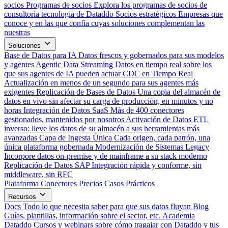
socios
Programas de socios
Explora los programas de socios de
consultoría tecnología de Dataddo
Socios estratégicos
Empresas que
conoce y en las que confía cuyas soluciones complementan las
nuestras
Soluciones
Base de Datos para IA
Datos frescos y gobernados para sus modelos
y agentes
Agentic Data Streaming
Datos en tiempo real sobre los
que sus agentes de IA pueden actuar
CDC en Tiempo Real
Actualización en menos de un segundo para sus agentes más
exigentes
Replicación de Bases de Datos
Una copia del almacén de
datos en vivo sin afectar su carga de producción, en minutos y no
horas
Integración de Datos SaaS
Más de 400 conectores
gestionados, mantenidos por nosotros
Activación de Datos
ETL
inverso: lleve los datos de su almacén a sus herramientas más
avanzadas
Capa de Ingesta Única
Cada origen, cada patrón, una
única plataforma gobernada
Modernización de Sistemas Legacy
Incorpore datos on-premise y de mainframe a su stack moderno
Replicación de Datos SAP
Integración rápida y conforme, sin
middleware, sin RFC
Plataforma
Conectores
Precios
Casos Prácticos
Recursos
Docs
Todo lo que necesita saber para que sus datos fluyan
Blog
Guías, plantillas, información sobre el sector, etc.
Academia
Dataddo
Cursos y webinars sobre cómo tragajar con Dataddo y tus