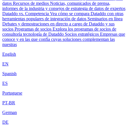
datos
Recursos de medios
Noticias, comunicados de prensa,
informes de la industria y consejos de estrategia de datos de expertos
Dataddo vs. Competencia
Vea cómo se compara Dataddo con otras
herramientas populares de integración de datos
Seminarios en línea
Debates y demostraciones en directo a cargo de Dataddo y sus
socios
Programas de socios
Explora los programas de socios de
consultoría tecnología de Dataddo
Socios estratégicos
Empresas que
conoce y en las que confía cuyas soluciones complementan las
nuestras
English
EN
Spanish
ES
Portuguese
PT-BR
German
DE