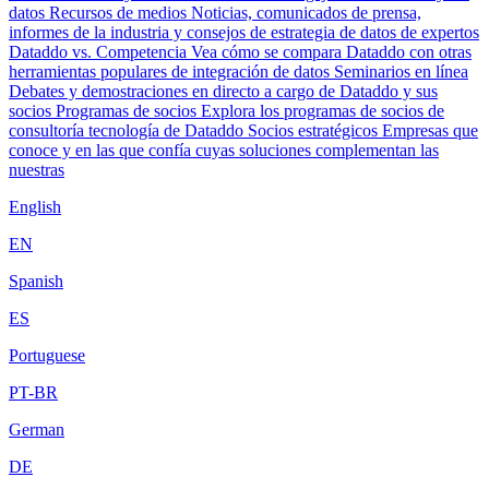
datos
Recursos de medios
Noticias, comunicados de prensa,
informes de la industria y consejos de estrategia de datos de expertos
Dataddo vs. Competencia
Vea cómo se compara Dataddo con otras
herramientas populares de integración de datos
Seminarios en línea
Debates y demostraciones en directo a cargo de Dataddo y sus
socios
Programas de socios
Explora los programas de socios de
consultoría tecnología de Dataddo
Socios estratégicos
Empresas que
conoce y en las que confía cuyas soluciones complementan las
nuestras
English
EN
Spanish
ES
Portuguese
PT-BR
German
DE