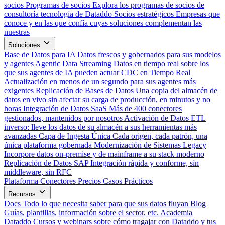
socios
Programas de socios
Explora los programas de socios de
consultoría tecnología de Dataddo
Socios estratégicos
Empresas que
conoce y en las que confía cuyas soluciones complementan las
nuestras
Soluciones
Base de Datos para IA
Datos frescos y gobernados para sus modelos
y agentes
Agentic Data Streaming
Datos en tiempo real sobre los
que sus agentes de IA pueden actuar
CDC en Tiempo Real
Actualización en menos de un segundo para sus agentes más
exigentes
Replicación de Bases de Datos
Una copia del almacén de
datos en vivo sin afectar su carga de producción, en minutos y no
horas
Integración de Datos SaaS
Más de 400 conectores
gestionados, mantenidos por nosotros
Activación de Datos
ETL
inverso: lleve los datos de su almacén a sus herramientas más
avanzadas
Capa de Ingesta Única
Cada origen, cada patrón, una
única plataforma gobernada
Modernización de Sistemas Legacy
Incorpore datos on-premise y de mainframe a su stack moderno
Replicación de Datos SAP
Integración rápida y conforme, sin
middleware, sin RFC
Plataforma
Conectores
Precios
Casos Prácticos
Recursos
Docs
Todo lo que necesita saber para que sus datos fluyan
Blog
Guías, plantillas, información sobre el sector, etc.
Academia
Dataddo
Cursos y webinars sobre cómo tragajar con Dataddo y tus