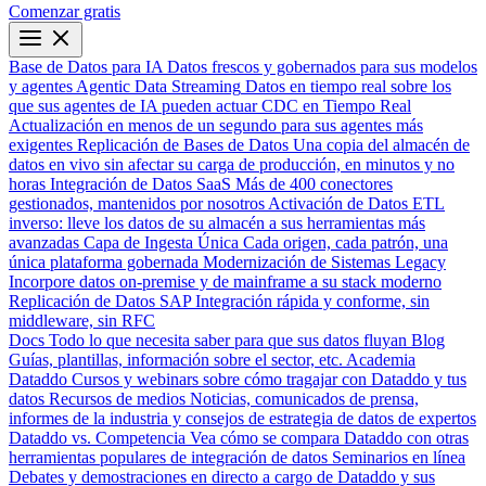
Comenzar gratis
Base de Datos para IA
Datos frescos y gobernados para sus modelos
y agentes
Agentic Data Streaming
Datos en tiempo real sobre los
que sus agentes de IA pueden actuar
CDC en Tiempo Real
Actualización en menos de un segundo para sus agentes más
exigentes
Replicación de Bases de Datos
Una copia del almacén de
datos en vivo sin afectar su carga de producción, en minutos y no
horas
Integración de Datos SaaS
Más de 400 conectores
gestionados, mantenidos por nosotros
Activación de Datos
ETL
inverso: lleve los datos de su almacén a sus herramientas más
avanzadas
Capa de Ingesta Única
Cada origen, cada patrón, una
única plataforma gobernada
Modernización de Sistemas Legacy
Incorpore datos on-premise y de mainframe a su stack moderno
Replicación de Datos SAP
Integración rápida y conforme, sin
middleware, sin RFC
Docs
Todo lo que necesita saber para que sus datos fluyan
Blog
Guías, plantillas, información sobre el sector, etc.
Academia
Dataddo
Cursos y webinars sobre cómo tragajar con Dataddo y tus
datos
Recursos de medios
Noticias, comunicados de prensa,
informes de la industria y consejos de estrategia de datos de expertos
Dataddo vs. Competencia
Vea cómo se compara Dataddo con otras
herramientas populares de integración de datos
Seminarios en línea
Debates y demostraciones en directo a cargo de Dataddo y sus