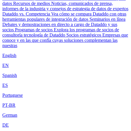
datos
Recursos de medios
Noticias, comunicados de prensa,
informes de la industria y consejos de estrategia de datos de expertos
Dataddo vs. Competencia
Vea cómo se compara Dataddo con otras
herramientas populares de integración de datos
Seminarios en línea
Debates y demostraciones en directo a cargo de Dataddo y sus
socios
Programas de socios
Explora los programas de socios de
consultoría tecnología de Dataddo
Socios estratégicos
Empresas que
conoce y en las que confía cuyas soluciones complementan las
nuestras
English
EN
Spanish
ES
Portuguese
PT-BR
German
DE