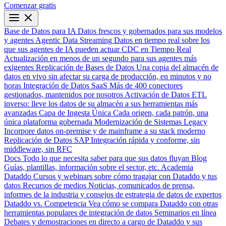
Comenzar gratis
Base de Datos para IA
Datos frescos y gobernados para sus modelos
y agentes
Agentic Data Streaming
Datos en tiempo real sobre los
que sus agentes de IA pueden actuar
CDC en Tiempo Real
Actualización en menos de un segundo para sus agentes más
exigentes
Replicación de Bases de Datos
Una copia del almacén de
datos en vivo sin afectar su carga de producción, en minutos y no
horas
Integración de Datos SaaS
Más de 400 conectores
gestionados, mantenidos por nosotros
Activación de Datos
ETL
inverso: lleve los datos de su almacén a sus herramientas más
avanzadas
Capa de Ingesta Única
Cada origen, cada patrón, una
única plataforma gobernada
Modernización de Sistemas Legacy
Incorpore datos on-premise y de mainframe a su stack moderno
Replicación de Datos SAP
Integración rápida y conforme, sin
middleware, sin RFC
Docs
Todo lo que necesita saber para que sus datos fluyan
Blog
Guías, plantillas, información sobre el sector, etc.
Academia
Dataddo
Cursos y webinars sobre cómo tragajar con Dataddo y tus
datos
Recursos de medios
Noticias, comunicados de prensa,
informes de la industria y consejos de estrategia de datos de expertos
Dataddo vs. Competencia
Vea cómo se compara Dataddo con otras
herramientas populares de integración de datos
Seminarios en línea
Debates y demostraciones en directo a cargo de Dataddo y sus