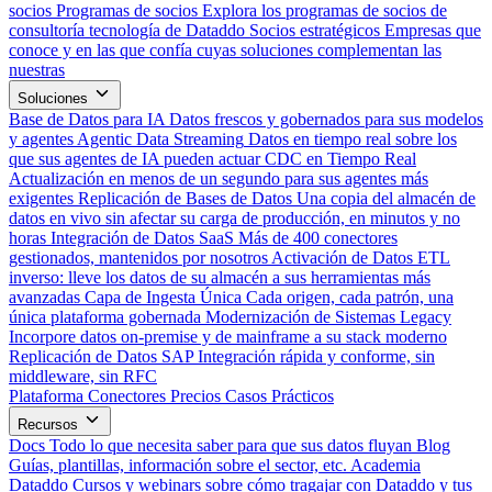
socios
Programas de socios
Explora los programas de socios de
consultoría tecnología de Dataddo
Socios estratégicos
Empresas que
conoce y en las que confía cuyas soluciones complementan las
nuestras
Soluciones
Base de Datos para IA
Datos frescos y gobernados para sus modelos
y agentes
Agentic Data Streaming
Datos en tiempo real sobre los
que sus agentes de IA pueden actuar
CDC en Tiempo Real
Actualización en menos de un segundo para sus agentes más
exigentes
Replicación de Bases de Datos
Una copia del almacén de
datos en vivo sin afectar su carga de producción, en minutos y no
horas
Integración de Datos SaaS
Más de 400 conectores
gestionados, mantenidos por nosotros
Activación de Datos
ETL
inverso: lleve los datos de su almacén a sus herramientas más
avanzadas
Capa de Ingesta Única
Cada origen, cada patrón, una
única plataforma gobernada
Modernización de Sistemas Legacy
Incorpore datos on-premise y de mainframe a su stack moderno
Replicación de Datos SAP
Integración rápida y conforme, sin
middleware, sin RFC
Plataforma
Conectores
Precios
Casos Prácticos
Recursos
Docs
Todo lo que necesita saber para que sus datos fluyan
Blog
Guías, plantillas, información sobre el sector, etc.
Academia
Dataddo
Cursos y webinars sobre cómo tragajar con Dataddo y tus