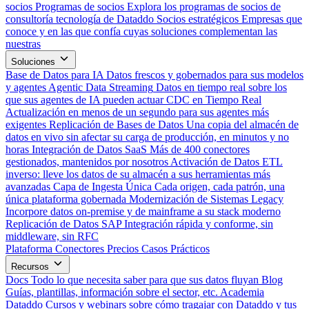
socios
Programas de socios
Explora los programas de socios de
consultoría tecnología de Dataddo
Socios estratégicos
Empresas que
conoce y en las que confía cuyas soluciones complementan las
nuestras
Soluciones
Base de Datos para IA
Datos frescos y gobernados para sus modelos
y agentes
Agentic Data Streaming
Datos en tiempo real sobre los
que sus agentes de IA pueden actuar
CDC en Tiempo Real
Actualización en menos de un segundo para sus agentes más
exigentes
Replicación de Bases de Datos
Una copia del almacén de
datos en vivo sin afectar su carga de producción, en minutos y no
horas
Integración de Datos SaaS
Más de 400 conectores
gestionados, mantenidos por nosotros
Activación de Datos
ETL
inverso: lleve los datos de su almacén a sus herramientas más
avanzadas
Capa de Ingesta Única
Cada origen, cada patrón, una
única plataforma gobernada
Modernización de Sistemas Legacy
Incorpore datos on-premise y de mainframe a su stack moderno
Replicación de Datos SAP
Integración rápida y conforme, sin
middleware, sin RFC
Plataforma
Conectores
Precios
Casos Prácticos
Recursos
Docs
Todo lo que necesita saber para que sus datos fluyan
Blog
Guías, plantillas, información sobre el sector, etc.
Academia
Dataddo
Cursos y webinars sobre cómo tragajar con Dataddo y tus