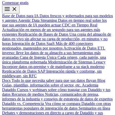
Comenzar gratis
Base de Datos para IA
Datos frescos y gobernados para sus modelos
y agentes
Agentic Data Streaming
Datos en tiempo real sobre los
que sus agentes de IA pueden actuar
CDC en Tiempo Real
Actualización en menos de un segundo para sus agentes más
exigentes
Replicación de Bases de Datos
Una copia del almacén de
datos en vivo sin afectar su carga de producción, en minutos y no
horas
Integración de Datos SaaS
Más de 400 conectores
gestionados, mantenidos por nosotros
Activación de Datos
ETL
inverso: lleve los datos de su almacén a sus herramientas más
avanzadas
Capa de Ingesta Única
Cada origen, cada patrón, una
única plataforma gobernada
Modernización de Sistemas Legacy
Incorpore datos on-premise y de mainframe a su stack moderno
Replicación de Datos SAP
Integración rápida y conforme, sin
middleware, sin RFC
Docs
Todo lo que necesita saber para que sus datos fluyan
Blog
Guías, plantillas, información sobre el sector, etc.
Academia
Dataddo
Cursos y webinars sobre cómo tragajar con Dataddo y tus
datos
Recursos de medios
Noticias, comunicados de prensa,
informes de la industria y consejos de estrategia de datos de expertos
Dataddo vs. Competencia
Vea cómo se compara Dataddo con otras
herramientas populares de integración de datos
Seminarios en línea
Debates y demostraciones en directo a cargo de Dataddo y sus