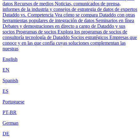
datos
Recursos de medios
Noticias, comunicados de prensa,
informes de la industria y consejos de estrategia de datos de expertos
Dataddo vs. Competencia
Vea cómo se compara Dataddo con otras
herramientas populares de integración de datos
Seminarios en línea
Debates y demostraciones en directo a cargo de Dataddo y sus
socios
Programas de socios
Explora los programas de socios de
consultoría tecnología de Dataddo
Socios estratégicos
Empresas que
conoce y en las que confía cuyas soluciones complementan las
nuestras
English
EN
Spanish
ES
Portuguese
PT-BR
German
DE