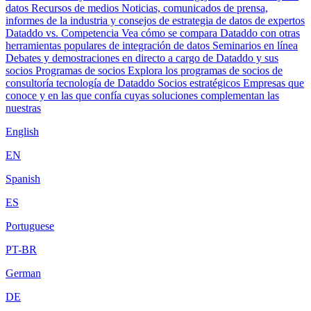
datos
Recursos de medios
Noticias, comunicados de prensa,
informes de la industria y consejos de estrategia de datos de expertos
Dataddo vs. Competencia
Vea cómo se compara Dataddo con otras
herramientas populares de integración de datos
Seminarios en línea
Debates y demostraciones en directo a cargo de Dataddo y sus
socios
Programas de socios
Explora los programas de socios de
consultoría tecnología de Dataddo
Socios estratégicos
Empresas que
conoce y en las que confía cuyas soluciones complementan las
nuestras
English
EN
Spanish
ES
Portuguese
PT-BR
German
DE