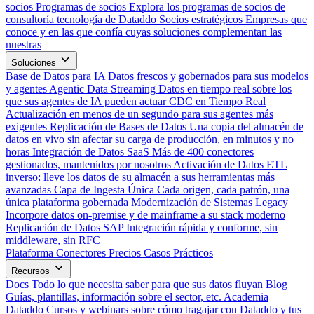
socios
Programas de socios
Explora los programas de socios de
consultoría tecnología de Dataddo
Socios estratégicos
Empresas que
conoce y en las que confía cuyas soluciones complementan las
nuestras
Soluciones
Base de Datos para IA
Datos frescos y gobernados para sus modelos
y agentes
Agentic Data Streaming
Datos en tiempo real sobre los
que sus agentes de IA pueden actuar
CDC en Tiempo Real
Actualización en menos de un segundo para sus agentes más
exigentes
Replicación de Bases de Datos
Una copia del almacén de
datos en vivo sin afectar su carga de producción, en minutos y no
horas
Integración de Datos SaaS
Más de 400 conectores
gestionados, mantenidos por nosotros
Activación de Datos
ETL
inverso: lleve los datos de su almacén a sus herramientas más
avanzadas
Capa de Ingesta Única
Cada origen, cada patrón, una
única plataforma gobernada
Modernización de Sistemas Legacy
Incorpore datos on-premise y de mainframe a su stack moderno
Replicación de Datos SAP
Integración rápida y conforme, sin
middleware, sin RFC
Plataforma
Conectores
Precios
Casos Prácticos
Recursos
Docs
Todo lo que necesita saber para que sus datos fluyan
Blog
Guías, plantillas, información sobre el sector, etc.
Academia
Dataddo
Cursos y webinars sobre cómo tragajar con Dataddo y tus