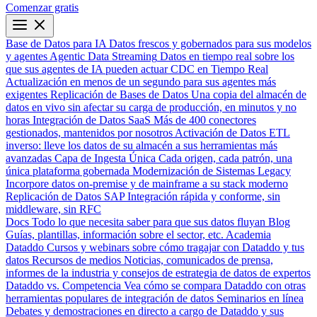
Comenzar gratis
Base de Datos para IA
Datos frescos y gobernados para sus modelos
y agentes
Agentic Data Streaming
Datos en tiempo real sobre los
que sus agentes de IA pueden actuar
CDC en Tiempo Real
Actualización en menos de un segundo para sus agentes más
exigentes
Replicación de Bases de Datos
Una copia del almacén de
datos en vivo sin afectar su carga de producción, en minutos y no
horas
Integración de Datos SaaS
Más de 400 conectores
gestionados, mantenidos por nosotros
Activación de Datos
ETL
inverso: lleve los datos de su almacén a sus herramientas más
avanzadas
Capa de Ingesta Única
Cada origen, cada patrón, una
única plataforma gobernada
Modernización de Sistemas Legacy
Incorpore datos on-premise y de mainframe a su stack moderno
Replicación de Datos SAP
Integración rápida y conforme, sin
middleware, sin RFC
Docs
Todo lo que necesita saber para que sus datos fluyan
Blog
Guías, plantillas, información sobre el sector, etc.
Academia
Dataddo
Cursos y webinars sobre cómo tragajar con Dataddo y tus
datos
Recursos de medios
Noticias, comunicados de prensa,
informes de la industria y consejos de estrategia de datos de expertos
Dataddo vs. Competencia
Vea cómo se compara Dataddo con otras
herramientas populares de integración de datos
Seminarios en línea
Debates y demostraciones en directo a cargo de Dataddo y sus